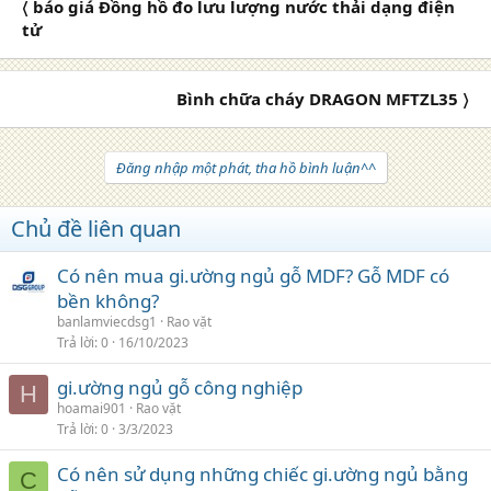
〈 báo giá Đồng hồ đo lưu lượng nước thải dạng điện
tử
Bình chữa cháy DRAGON MFTZL35 〉
Đăng nhập một phát, tha hồ bình luận^^
Chủ đề liên quan
Có nên mua gi.ường ngủ gỗ MDF? Gỗ MDF có
bền không?
banlamviecdsg1
Rao vặt
Trả lời
0
16/10/2023
gi.ường ngủ gỗ công nghiệp
H
hoamai901
Rao vặt
Trả lời
0
3/3/2023
Có nên sử dụng những chiếc gi.ường ngủ bằng
C