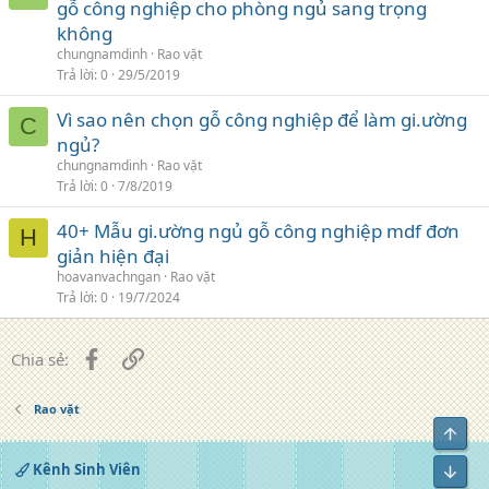
gỗ công nghiệp cho phòng ngủ sang trọng
không
chungnamdinh
Rao vặt
Trả lời
0
29/5/2019
Vì sao nên chọn gỗ công nghiệp để làm gi.ường
C
ngủ?
chungnamdinh
Rao vặt
Trả lời
0
7/8/2019
40+ Mẫu gi.ường ngủ gỗ công nghiệp mdf đơn
H
giản hiện đại
hoavanvachngan
Rao vặt
Trả lời
0
19/7/2024
Facebook
Liên kết
Chia sẻ:
Rao vặt
Top
Kênh Sinh Viên
Bot