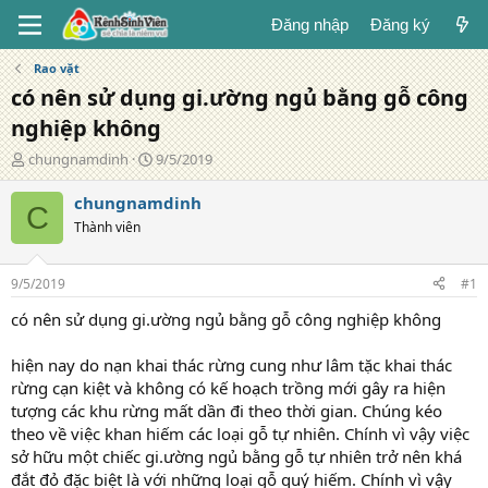
Đăng nhập
Đăng ký
Rao vặt
có nên sử dụng gi.ường ngủ bằng gỗ công
nghiệp không
T
N
chungnamdinh
9/5/2019
á
g
c
à
chungnamdinh
C
g
y
Thành viên
i
đ
ả
ă
n
9/5/2019
#1
g
có nên sử dụng gi.ường ngủ bằng gỗ công nghiệp không
hiện nay do nạn khai thác rừng cung như lâm tặc khai thác
rừng cạn kiệt và không có kế hoạch trồng mới gây ra hiện
tượng các khu rừng mất dần đi theo thời gian. Chúng kéo
theo về việc khan hiếm các loại gỗ tự nhiên. Chính vì vậy việc
sở hữu một chiếc gi.ường ngủ bằng gỗ tự nhiên trở nên khá
đắt đỏ đặc biệt là với những loại gỗ quý hiếm. Chính vì vậy