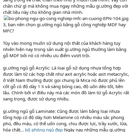
chần chừ gì mà không mua ngay những mẫu gi.ường đẹp với
chất liệu này cho không gian nhà mình.
3, bạn nên chọn gi.ường ngủ bằng gỗ công nghiệp MDF hay
MFC?
Tùy vào mong muốn sử dụng nội thất của khách hàng tuy
nhiên hiện nay trong sản xuất gi.ường ngủ thường làm bằng
gỗ MDF bởi nó có nhiều ưu điểm vượt trội.
gi.ường ngủ gỗ Acrylic: Là loại gỗ sử dụng nhựa tổng hợp
được làm từ các hợp chất như axit acrylic hoặc axit metacrylic,
ở Việt Nam thường được gọi chung là Mica nó được phủ lên
cốt gỗ có độ dày 1 li và sáng bóng cao, độ uốn dẻo tốt, bền
lâu. Chính bởi vì điều này mà các món đồ làm từ gỗ Acrylic rất
sang trọng, được sử dụng nhiều.
gi.ường ngủ gỗ Laminate: Cũng được làm bằng loại nhựa
tổng hợp có độ dày hơn Melamine có nhiều màu sắc phong
phú, đều màu, có thể uốn cong, chịu được lực, trầy xước, lửa,
hóa chất...
bộ phòng ngủ đẹp
Ngày nay những mẫu gi.ường