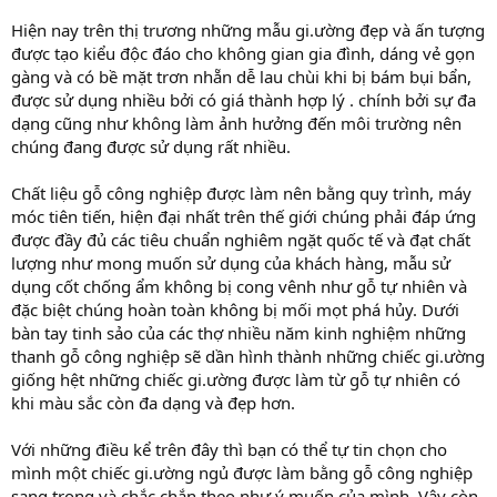
Hiện nay trên thị trương những mẫu gi.ường đẹp và ấn tượng
được tạo kiểu độc đáo cho không gian gia đình, dáng vẻ gọn
gàng và có bề mặt trơn nhẵn dễ lau chùi khi bị bám bụi bẩn,
được sử dụng nhiều bởi có giá thành hợp lý . chính bởi sự đa
dạng cũng như không làm ảnh hưởng đến môi trường nên
chúng đang được sử dụng rất nhiều.
Chất liệu gỗ công nghiệp được làm nên bằng quy trình, máy
móc tiên tiến, hiện đại nhất trên thế giới chúng phải đáp ứng
được đầy đủ các tiêu chuẩn nghiêm ngặt quốc tế và đạt chất
lượng như mong muốn sử dụng của khách hàng, mẫu sử
dụng cốt chống ẩm không bị cong vênh như gỗ tự nhiên và
đặc biệt chúng hoàn toàn không bị mối mọt phá hủy. Dưới
bàn tay tinh sảo của các thợ nhiều năm kinh nghiệm những
thanh gỗ công nghiệp sẽ dần hình thành những chiếc gi.ường
giống hệt những chiếc gi.ường được làm từ gỗ tự nhiên có
khi màu sắc còn đa dạng và đẹp hơn.
Với những điều kể trên đây thì bạn có thể tự tin chọn cho
mình một chiếc gi.ường ngủ được làm bằng gỗ công nghiệp
sang trọng và chắc chắn theo như ý muốn của mình. Vậy còn