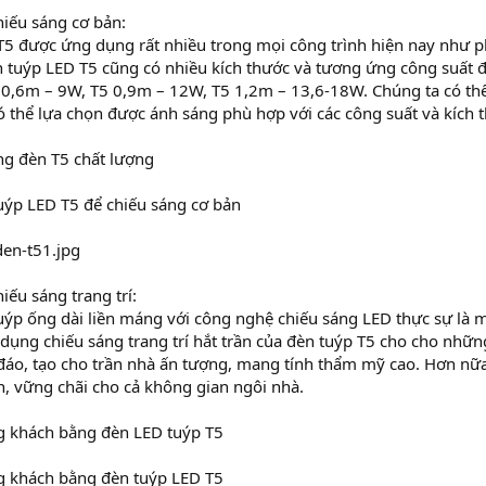
iếu sáng cơ bản:
T5 được ứng dụng rất nhiều trong mọi công trình hiện nay như 
 tuýp LED T5 cũng có nhiều kích thước và tương ứng công suất đ
 0,6m – 9W, T5 0,9m – 12W, T5 1,2m – 13,6-18W. Chúng ta có thể
 thể lựa chọn được ánh sáng phù hợp với các công suất và kích 
ng đèn T5 chất lượng
uýp LED T5 để chiếu sáng cơ bản
iếu sáng trang trí:
ýp ống dài liền máng với công nghệ chiếu sáng LED thực sự là một
 dụng chiếu sáng trang trí hắt trần của đèn tuýp T5 cho cho những
đáo, tạo cho trần nhà ấn tượng, mang tính thẩm mỹ cao. Hơn nữa
, vững chãi cho cả không gian ngôi nhà.
ng khách bằng đèn LED tuýp T5
ng khách bằng đèn tuýp LED T5