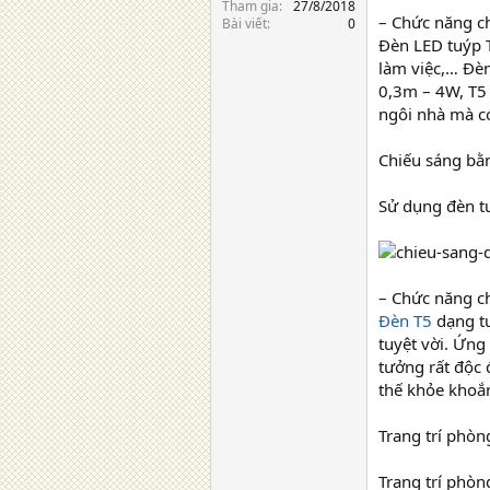
Tham gia
27/8/2018
– Chức năng ch
Bài viết
0
Đèn LED tuýp 
làm việc,… Đèn
0,3m – 4W, T5
ngôi nhà mà có
Chiếu sáng bằ
Sử dụng đèn t
– Chức năng ch
Đèn T5
dạng tu
tuyệt vời. Ứng
tưởng rất độc 
thế khỏe khoắn
Trang trí phò
Trang trí phò