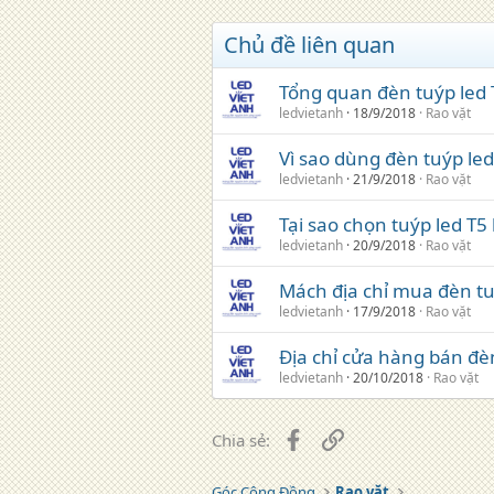
Chủ đề liên quan
Tổng quan đèn tuýp led T
ledvietanh
18/9/2018
Rao vặt
Vì sao dùng đèn tuýp le
ledvietanh
21/9/2018
Rao vặt
Tại sao chọn tuýp led T5
ledvietanh
20/9/2018
Rao vặt
Mách địa chỉ mua đèn tu
ledvietanh
17/9/2018
Rao vặt
Địa chỉ cửa hàng bán đè
ledvietanh
20/10/2018
Rao vặt
Facebook
Liên kết
Chia sẻ:
Góc Cộng Đồng
Rao vặt