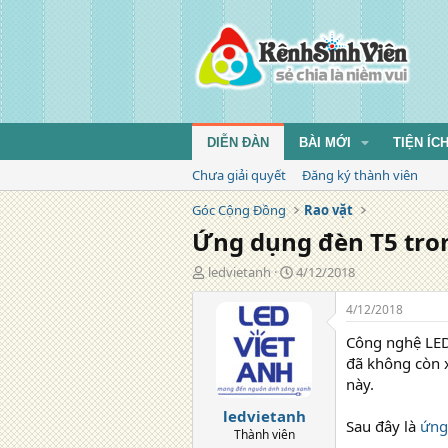
DIỄN ĐÀN
BÀI MỚI
TIỆN ÍC
Chưa giải quyết
Đăng ký thành viên
Góc Cộng Đồng
Rao vặt
Ứng dụng đèn T5 tro
T
N
ledvietanh
4/12/2018
á
g
c
à
4/12/2018
g
y
Công nghệ LED
i
đ
ả
ă
đã không còn x
n
này.
g
ledvietanh
Sau đây là
ứng
Thành viên