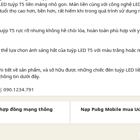
 LED tuýp T5 liền máng nhỏ gọn. Mán liền cùng với công nghệ LE
tuổi thọ cao hơn, bền hơn, rất hiếm khi trong quá trình sử dụng
uýp T5 rực rỡ nhưng không hề chói lóa, hoàn toàn phù hợp với yê
 thể lựa chọn ánh sáng hắt của tuýp LED T5 với màu trắng hoặc 
hi tiết về sản phẩm, và sở hữu được những chiếc đèn tuýp LED li
thông tin dưới đây.
| 090.1234.791
n hợp đồng mạng thông
Nạp Pubg Mobile mua Uc 