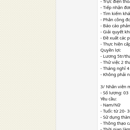
- Trực điện tho
- Tiếp nhận đơ
- Tìm kiếm khá
- Phân công đ
- Báo cáo phản
- Giải quyết k
- Đề xuất các 
- Thực hiện cấ
Quyền lợi:
- Lương 5tr/t
- Thử việc 2 t
- Tháng nghỉ 4
- Không phải n
3/ Nhân viên m
- Số lượng: 03
Yêu cầu:
- Nam/Nữ
- Tuổi: từ 20- 
- Sử dụng thàn
- Thông thạo c
- Thời gian là