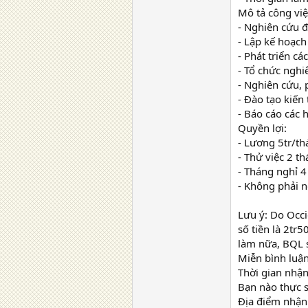
Mô tả công việ
- Nghiên cứu 
- Lập kế hoạch
- Phát triển c
- Tổ chức nghi
- Nghiên cứu, 
- Đào tạo kiến
- Báo cáo các 
Quyền lợi:
- Lương 5tr/t
- Thử việc 2 t
- Tháng nghỉ 4
- Không phải n
Lưu ý: Do Occi
số tiền là 2tr
làm nữa, BQL s
Miễn bình luậ
Thời gian nhận
Bạn nào thực s
Địa điểm nhận 