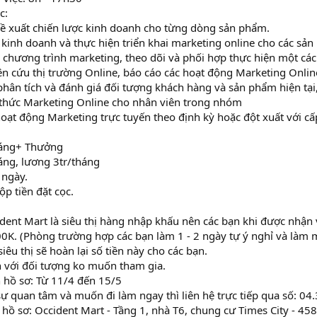
c:
đề xuất chiến lược kinh doanh cho từng dòng sản phẩm.
 kinh doanh và thực hiện triển khai marketing online cho các sả
ác chương trình marketing, theo dõi và phối hợp thực hiện một các
ên cứu thị trường Online, báo cáo các hoạt động Marketing Onlin
phân tích và đánh giá đối tượng khách hàng và sản phẩm hiện tạ
 thức Marketing Online cho nhân viên trong nhóm
hoạt động Marketing trực tuyến theo định kỳ hoặc đột xuất với cấ
háng+ Thưởng
háng, lương 3tr/tháng
 ngày.
ộp tiền đặt cọc.
dent Mart là siêu thị hàng nhập khấu nên các bạn khi được nhận 
500K. (Phòng trường hợp các bạn làm 1 - 2 ngày tự ý nghỉ và làm m
iêu thị sẽ hoàn lại số tiền này cho các bạn.
n với đối tượng ko muốn tham gia.
 hồ sơ: Từ 11/4 đến 15/5
ự quan tâm và muốn đi làm ngay thì liên hệ trực tiếp qua số: 0
hồ sơ: Occident Mart - Tầng 1, nhà T6, chung cư Times City - 45