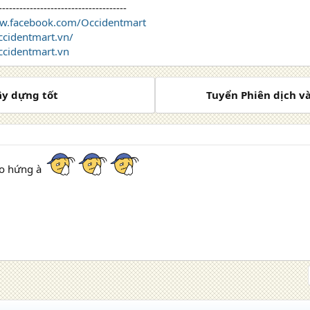
-------------------------------------
ww.facebook.com/Occidentmart
occidentmart.vn/
cidentmart.vn
ây dựng tốt
Tuyển Phiên dịch và
ào hứng à