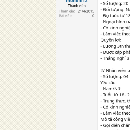
monkie12
- Số lượng: 20
Thành viên
- Đối tượng: 
Tham gia
21/4/2015
- Độ tuổi: từ 1
Bài viết
0
- Ngoại hình ư
- Có kinh nghi
- Làm việc theo
Quyền lợi:
- Lương 3tr/th
- Được cấp ph
- Tháng nghỉ 3
2/ Nhân viên b
- Số lượng: 04
Yêu cầu:
- Nam/Nữ
- Tuổi: từ 18- 
- Trung thực, 
- Có kinh nghiệ
- Làm việc the
Mô tả công việ
- Gọi điện ch