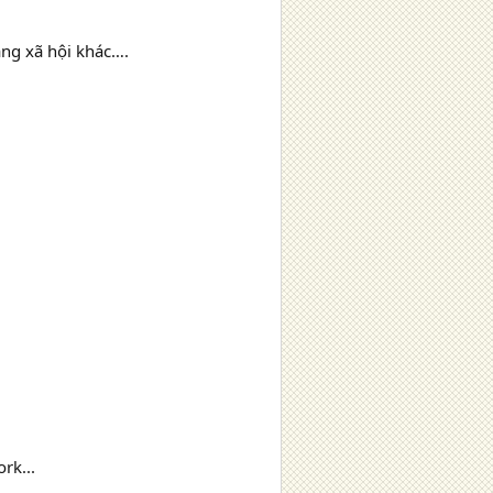
ạng xã hội khác….
rk...