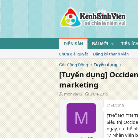
DIỄN ĐÀN
BÀI MỚI
TIỆN ÍC
Chưa giải quyết
Đăng ký thành viên
Góc Cộng Đồng
Tuyển dụng
[Tuyển dụng] Occiden
marketing
T
N
monkie12
21/4/2015
á
g
c
à
21/4/2015
g
y
M
[THÔNG TIN 
i
đ
ả
ă
Siêu thị Occid
n
ngay, cụ thể n
g
1/ Nhân viên 