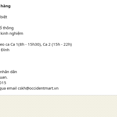
 hàng
biệt
hổ thông
ó kinh nghiệm
heo ca Ca 1(8h - 15h30), Ca 2 (15h - 22h)
ỹ Đình
 nhân dân
quan.
2015
 qua email cskh@occidentmart.vn