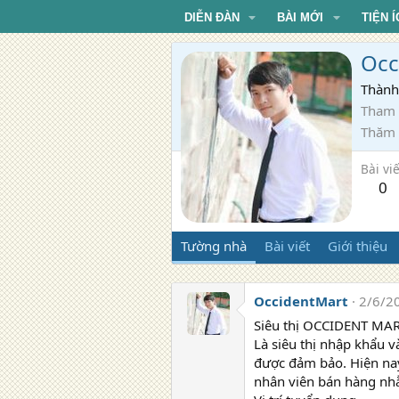
DIỄN ĐÀN
BÀI MỚI
TIỆN Í
Occ
Thành
Tham 
Thăm
Bài viế
0
Tường nhà
Bài viết
Giới thiệu
OccidentMart
2/6/2
Siêu thị OCCIDENT MAR
Là siêu thị nhập khẩu 
được đảm bảo. Hiện nay
nhân viên bán hàng nhằ