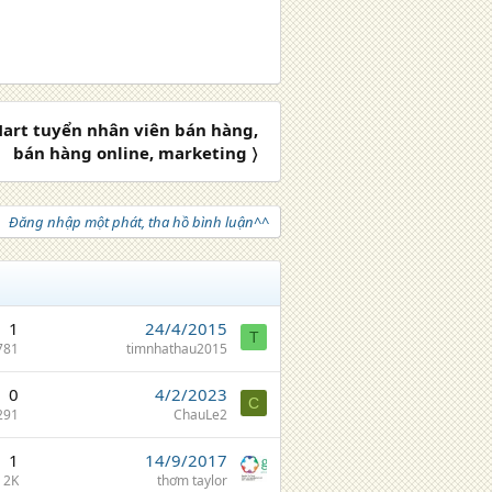
art tuyển nhân viên bán hàng,
bán hàng online, marketing 〉
Đăng nhập một phát, tha hồ bình luận^^
1
24/4/2015
T
781
timnhathau2015
0
4/2/2023
C
291
ChauLe2
1
14/9/2017
2K
thơm taylor