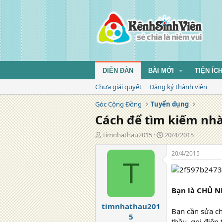
DIỄN ĐÀN
BÀI MỚI
TIỆN ÍC
Chưa giải quyết
Đăng ký thành viên
Góc Cộng Đồng
Tuyển dụng
Cách để tìm kiếm nhà
T
N
timnhathau2015
20/4/2015
á
g
c
à
20/4/2015
g
y
T
i
đ
ả
ă
n
Bạn là CHỦ N
g
timnhathau201
Bạn cần sửa ch
5
thầu, gọi điện