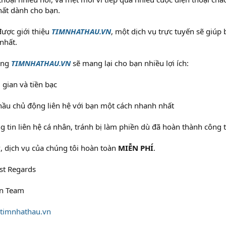
hất dành cho bạn.
được giới thiệu
TIMNHATHAU.VN
, một dịch vụ trực tuyến sẽ giú
nhất.
ùng
TIMNHATHAU.VN
sẽ mang lại cho bạn nhiều lợi ích:
i gian và tiền bạc
thầu chủ động liên hệ với bạn một cách nhanh nhất
g tin liên hệ cá nhân, tránh bị làm phiền dù đã hoàn thành công 
y
, dịch vụ của chúng tôi hoàn toàn
MIỄN PHÍ
.
st Regards
n Team
timnhathau.vn