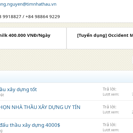
ung.nguyen@timnhathau.vn
43 9918827 / +84 98864 9229
milk 400.000 VNĐ/Ngày
[Tuyển dụng] Occident M
ầu xây dựng tốt
Trả lời
Lượt xem
vặt
HỌN NHÀ THẦU XÂY DỰNG UY TÍN
Trả lời
Lượt xem
 đấu thầu xây dựng 4000$
Trả lời
Lượt xem
ng