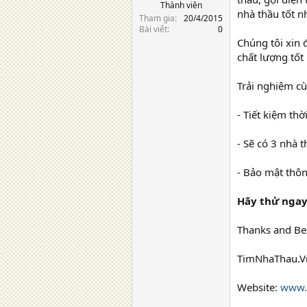
Thành viên
nhà thầu tốt n
Tham gia
20/4/2015
Bài viết
0
Chúng tôi xin 
chất lượng tốt 
Trải nghiệm c
- Tiết kiệm thờ
- Sẽ có 3 nhà 
- Bảo mật thôn
Hãy thử nga
Thanks and Be
TimNhaThau.V
Website:
www.