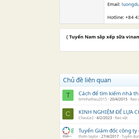
Email:
luongd
Hotline: +84 
〈 Tuyển Nam sắp xếp sữa vina
Chủ đề liên quan
Cách để tìm kiếm nhà th
T
timnhathau2015
20/4/2015
Rao 
KINH NGHIỆM ĐỂ LỰA C
C
ChauLe2
4/2/2023
Rao vặt
Tuyển Giám đốc công ty
thơm taylor
27/4/2017
Tuyển dụ