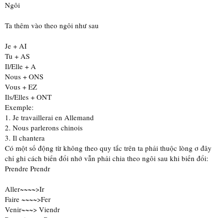
Ngôi
Ta thêm vào theo ngôi như sau
Je + AI
Tu + AS
Il/Elle + A
Nous + ONS
Vous + EZ
Ils/Elles + ONT
Exemple:
1. Je travaillerai en Allemand
2. Nous parlerons chinois
3. Il chantera
Có một số động từ không theo quy tắc trên ta phải thuộc lòng ơ đây
chỉ ghi cách biến đổi nhớ vẫn phải chia theo ngôi sau khi biến đổi:
Prendre Prendr
Aller~~~~>Ir
Faire ~~~~>Fer
Venir~~~> Viendr