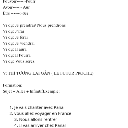
Pouvoir~~~>Pourr
Avoir~~~> Aur
Être ~~~~>Ser
Ví dụ: Je prendrai/ Nous prendrons
Ví dụ: J’irai
Ví dụ: Je ferai
Ví dụ: Je viendrai
Ví dụ: Il aura
Ví dụ: Il Pourra
Ví dụ: Vous serez
V: THÌ TƯƠNG LAI GẦN ( LE FUTUR PROCHE)
Formation:
Sujet + Aller + InfinitifExemple:
Je vais chanter avec Panal
vous allez voyager en France
3. Nous allons rentrer
4. Il vas arriver chez Panal