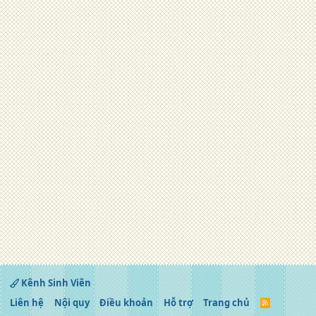
Kênh Sinh Viên
Liên hệ
Nội quy
Điều khoản
Hỗ trợ
Trang chủ
R
S