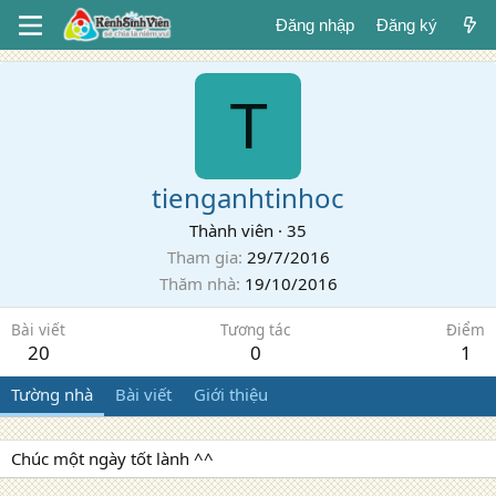
Đăng nhập
Đăng ký
T
tienganhtinhoc
Thành viên
·
35
Tham gia
29/7/2016
Thăm nhà
19/10/2016
Bài viết
Tương tác
Điểm
20
0
1
Tường nhà
Bài viết
Giới thiệu
Chúc một ngày tốt lành ^^