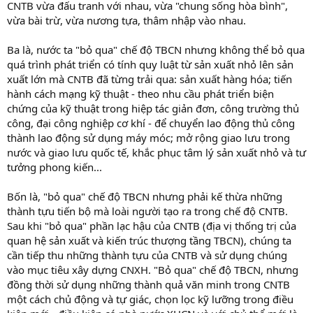
CNTB vừa đấu tranh với nhau, vừa "chung sống hòa bình",
vừa bài trừ, vừa nương tựa, thâm nhập vào nhau.
Ba là, nước ta "bỏ qua" chế độ TBCN nhưng không thể bỏ qua
quá trình phát triển có tính quy luật từ sản xuất nhỏ lên sản
xuất lớn mà CNTB đã từng trải qua: sản xuất hàng hóa; tiến
hành cách mạng kỹ thuật - theo nhu cầu phát triển biện
chứng của kỹ thuật trong hiệp tác giản đơn, công trường thủ
công, đại công nghiệp cơ khí - để chuyển lao động thủ công
thành lao động sử dụng máy móc; mở rộng giao lưu trong
nước và giao lưu quốc tế, khắc phục tâm lý sản xuất nhỏ và tư
tưởng phong kiến...
Bốn là, "bỏ qua" chế độ TBCN nhưng phải kế thừa những
thành tựu tiến bộ mà loài người tạo ra trong chế độ CNTB.
Sau khi "bỏ qua" phần lạc hậu của CNTB (địa vị thống trị của
quan hệ sản xuất và kiến trúc thượng tầng TBCN), chúng ta
cần tiếp thu những thành tựu của CNTB và sử dụng chúng
vào mục tiêu xây dựng CNXH. "Bỏ qua" chế độ TBCN, nhưng
đồng thời sử dụng những thành quả văn minh trong CNTB
một cách chủ động và tự giác, chọn lọc kỹ lưỡng trong điều