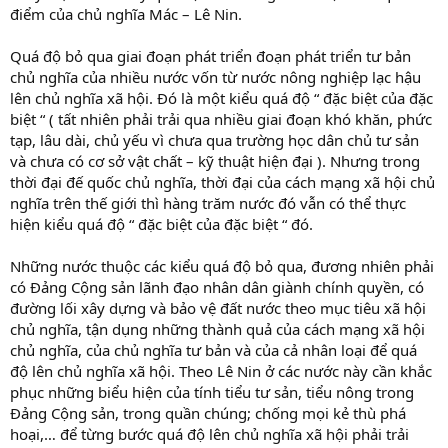
điểm của chủ nghĩa Mác – Lê Nin.
Quá độ bỏ qua giai đoạn phát triển đoạn phát triển tư bản
chủ nghĩa của nhiều nước vốn từ nước nông nghiệp lạc hậu
lên chủ nghĩa xã hội. Đó là một kiểu quá độ “ đặc biệt của đặc
biệt “ ( tất nhiên phải trải qua nhiều giai đoạn khó khăn, phức
tạp, lâu dài, chủ yếu vì chưa qua trường học dân chủ tư sản
và chưa có cơ sở vật chất – kỹ thuật hiện đại ). Nhưng trong
thời đại đế quốc chủ nghĩa, thời đại của cách mạng xã hội chủ
nghĩa trên thế giới thì hàng trăm nước đó vẫn có thể thực
hiện kiểu quá độ “ đặc biệt của đặc biệt “ đó.
Những nước thuộc các kiểu quá độ bỏ qua, đương nhiên phải
có Đảng Cộng sản lãnh đạo nhân dân giành chính quyền, có
đường lối xây dựng và bảo vệ đất nước theo mục tiêu xã hội
chủ nghĩa, tận dụng những thành quả của cách mạng xã hội
chủ nghĩa, của chủ nghĩa tư bản và của cả nhân loại để quá
độ lên chủ nghĩa xã hội. Theo Lê Nin ở các nước này cần khắc
phục những biểu hiện của tính tiểu tư sản, tiểu nông trong
Đảng Cộng sản, trong quần chúng; chống mọi kẻ thù phá
hoại,… để từng bước quá độ lên chủ nghĩa xã hội phải trải