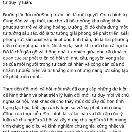
tư duy lý luân.
Đường lối đổi mới Đảng trước hết là một quyết định chính trị
đúng đắn và kịp thời, tao cho xã hội những khả năng khắc
phục sự trì trệ và khủng hoảng. Đường lối đó chứa đựng một
tư tưởng sâu sắc, đó là tư tưởng giải phóng để phát triển. Giải
phóng sức sản xuất và giải phóng tinh thần, đó là hai phương
diện của một quá trình. Nó đem lại sinh khí mới cho xã hội ta.
Đó là chỗ gặp gỡ và thống nhất tự nhiên giữa nhu cầu khách
quan của sự phát triển xã hội với nhu cầu, nguyện vọng sâu
xa của mỗi người trong tư cách cá nhân và công dân của nó
nhằm tự biểu hiện và tự khẳng định nhưng năng lực sáng tạo
để phát triển mình.
Thực tiễn đổi mới xã hội một mặt đã cung cấp những dự kiện
để hình thành và phát triển lý luận đổi mới, tư duy mới về chủ
nghĩa xã hội, mặt khác đã cho thấy mức độ đầy đủ hơn tình
trạng lạc hậu, bất cập của lý luận so với sự phát triển năng
động của thực tiễn. Đó chính là sự lạc hâu và bất cập của lý
luận về chủ nghĩa xã hội và xây dựng chủ nghĩa xã hội mang
tính chất giáo điều và kinh nghiệm chủ nghĩa, cứng nhắc và
thô sơ trong cách hiểu và vận dụng chủ nghĩa Mác – Lênin.