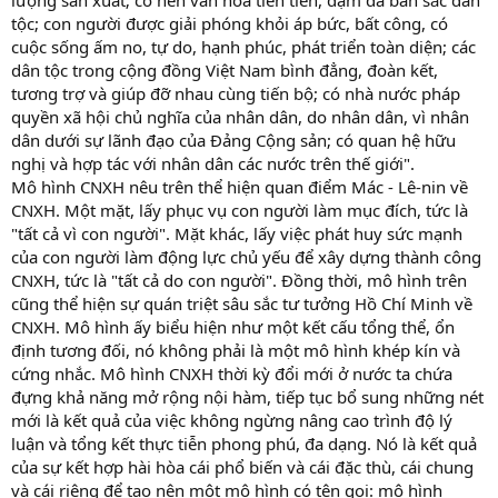
tộc; con người được giải phóng khỏi áp bức, bất công, có
cuộc sống ấm no, tự do, hạnh phúc, phát triển toàn diện; các
dân tộc trong cộng đồng Việt Nam bình đẳng, đoàn kết,
tương trợ và giúp đỡ nhau cùng tiến bộ; có nhà nước pháp
quyền xã hội chủ nghĩa của nhân dân, do nhân dân, vì nhân
dân dưới sự lãnh đạo của Đảng Cộng sản; có quan hệ hữu
nghị và hợp tác với nhân dân các nước trên thế giới".
Mô hình CNXH nêu trên thể hiện quan điểm Mác - Lê-nin về
CNXH. Một mặt, lấy phục vụ con người làm mục đích, tức là
"tất cả vì con người". Mặt khác, lấy việc phát huy sức mạnh
của con người làm động lực chủ yếu để xây dựng thành công
CNXH, tức là "tất cả do con người". Đồng thời, mô hình trên
cũng thể hiện sự quán triệt sâu sắc tư tưởng Hồ Chí Minh về
CNXH. Mô hình ấy biểu hiện như một kết cấu tổng thể, ổn
định tương đối, nó không phải là một mô hình khép kín và
cứng nhắc. Mô hình CNXH thời kỳ đổi mới ở nước ta chứa
đựng khả năng mở rộng nội hàm, tiếp tục bổ sung những nét
mới là kết quả của việc không ngừng nâng cao trình độ lý
luận và tổng kết thực tiễn phong phú, đa dạng. Nó là kết quả
của sự kết hợp hài hòa cái phổ biến và cái đặc thù, cái chung
và cái riêng để tạo nên một mô hình có tên gọi: mô hình