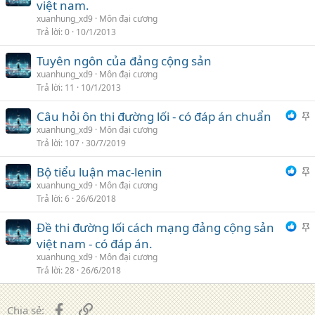
việt nam.
xuanhung_xd9
Môn đại cương
Trả lời
0
10/1/2013
Tuyên ngôn của đảng cộng sản
xuanhung_xd9
Môn đại cương
Trả lời
11
10/1/2013
Câu hỏi ôn thi đường lối - có đáp án chuẩn
h
xuanhung_xd9
Môn đại cương
Trả lời
107
30/7/2019
i
Bộ tiểu luận mac-lenin
h
xuanhung_xd9
Môn đại cương
Trả lời
6
26/6/2018
i
Đề thi đường lối cách mạng đảng cộng sản
h
việt nam - có đáp án.
i
xuanhung_xd9
Môn đại cương
Trả lời
28
26/6/2018
Facebook
Liên kết
Chia sẻ: