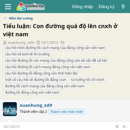
Đăng nhập
Đăng ký
Môn đại cương
Tiểu luận: Con đường quá độ lên cnxh ở
việt nam
T
N
T
xuanhung_xd9
10/1/2013
á
g
ừ
câu hỏi môn đường lối cách mạng của đảng cộng sản việt nam
c
à
k
câu hỏi vế kinh tế thi trường
g
y
h
câu hỏi đường lối các mạng của đảng cộng sản về vấn đề xã hội
i
đ
ó
câu hỏi đường lối cách mạng đảng cộng sản việt nam
ả
ă
a
câu hỏi đường lối đảng công sản thời hiện đại
n
g
một số câu hỏi về đường lối đảng csvn
tư tưởng hồ chí minh
đường lối cách mạng của đảng cộng sản việt nam
đường lối đảng cộng sản việt nam
xuanhung_xd9
Thành viên cấp 2
Thành viên thân thiết
10/1/2013
#1