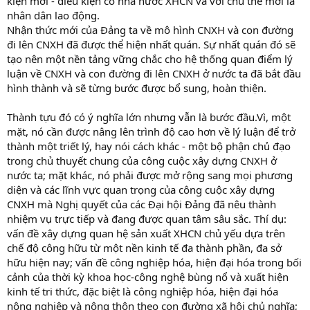
kiện mới - điều kiện có nhà nước XHCN và với chủ thể mới là
nhân dân lao động.
Nhận thức mới của Đảng ta về mô hình CNXH và con đường
đi lên CNXH đã được thể hiện nhất quán. Sự nhất quán đó sẽ
tạo nên một nền tảng vững chắc cho hệ thống quan điểm lý
luận về CNXH và con đường đi lên CNXH ở nước ta đã bắt đầu
hình thành và sẽ từng bước được bổ sung, hoàn thiện.
Thành tựu đó có ý nghĩa lớn nhưng vẫn là bước đầu.Vì, một
mặt, nó cần được nâng lên trình độ cao hơn về lý luận để trở
thành một triết lý, hay nói cách khác - một bộ phận chủ đạo
trong chủ thuyết chung của công cuộc xây dựng CNXH ở
nước ta; mặt khác, nó phải được mở rộng sang mọi phương
diện và các lĩnh vực quan trọng của công cuộc xây dựng
CNXH mà Nghị quyết của các Đại hội Đảng đã nêu thành
nhiệm vụ trực tiếp và đang được quan tâm sâu sắc. Thí dụ:
vấn đề xây dựng quan hệ sản xuất XHCN chủ yếu dựa trên
chế độ công hữu từ một nền kinh tế đa thành phần, đa sở
hữu hiện nay; vấn đề công nghiệp hóa, hiện đại hóa trong bối
cảnh của thời kỳ khoa học-công nghệ bùng nổ và xuất hiện
kinh tế tri thức, đặc biệt là công nghiệp hóa, hiện đại hóa
nông nghiệp và nông thôn theo con đường xã hội chủ nghĩa;