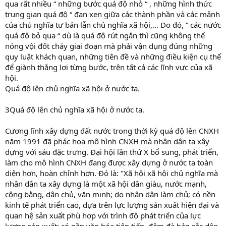
qua rất nhiều “ những bước quá độ nhỏ “ , những hình thức
trung gian quá độ “ đan xen giữa các thành phần và các mảnh
của chủ nghĩa tư bản lẫn chủ nghĩa xã hội,… Do đó, “ các nước
quá độ bỏ qua “ dù là quá độ rút ngắn thì cũng không thể
nóng vội đốt cháy giai đoạn mà phải vận dụng đúng những
quy luật khách quan, những tiên đề và những điều kiện cụ thể
để giành thắng lợi từng bước, trên tất cả các lĩnh vực của xã
hội.
Quá độ lên chủ nghĩa xã hội ở nước ta.
3Quá độ lên chủ nghĩa xã hội ở nước ta.
Cương lĩnh xây dựng đất nước trong thời kỳ quá độ lên CNXH
năm 1991 đã phác họa mô hình CNXH mà nhân dân ta xây
dựng với sáu đặc trưng. Đại hội lần thứ X bổ sung, phát triển,
làm cho mô hình CNXH đang được xây dựng ở nước ta toàn
diện hơn, hoàn chỉnh hơn. Đó là: "Xã hội xã hội chủ nghĩa mà
nhân dân ta xây dựng là một xã hội dân giàu, nước mạnh,
công bằng, dân chủ, văn minh; do nhân dân làm chủ; có nền
kinh tế phát triển cao, dựa trên lực lượng sản xuất hiện đại và
quan hệ sản xuất phù hợp với trình độ phát triển của lực
lượng sản xuất; có nền văn hóa tiên tiến, đậm đà bản sắc dân