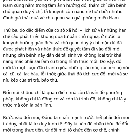
Nam cũng nằm trong tầm ảnh hưởng đó, thậm chí căn bệnh
chủ quan duy ý chí, tả khuynh còn nặng nề hơn bởi những
đánh giá thái quá về chủ quan sau giải phóng miền Nam.
Thứ ba, do đặc điểm của cơ sở xã hội – lịch sử và những hạn
chế cảu phát triển không qua tư bản chủ nghĩa, ở nước ta
khuynh hướng giáo điều và chủ quan duy ý chí mặc dù đã
được phát hiện và nhận thức để quyết tâm đi vào đổi mới,
nhưng căn bệnh này dẫn dễ tái sinh và không loại trừ khả
năng mắc phải sai lầm cũ trong hình thức mới. Do vậy, đổi
mới là một cuộc đấu tranh giữa những cái mới, cái tiến bộ với
cái cũ, cái lạc hậu, lỗi thời; giữa thái độ tích cực đổi mới và sự
níu kéo của trì trệ, bảo thủ.
Đổi mới không chỉ là quan điểm mà còn là vấn đề phương
pháp, không chỉ là động cơ và còn là trình độ, không chỉ là ý
thức mà còn là bản lĩnh.
Bước vào đổi mới, Đảng ta nhấn mạnh trước hết phải đổi mới
tư duy, nhất là tư duy kinh tế. Đây là tiền đề nhận thức để đổi
mới trong thực tiễn, từ đổi mới tổ chức đến cơ chế, chính