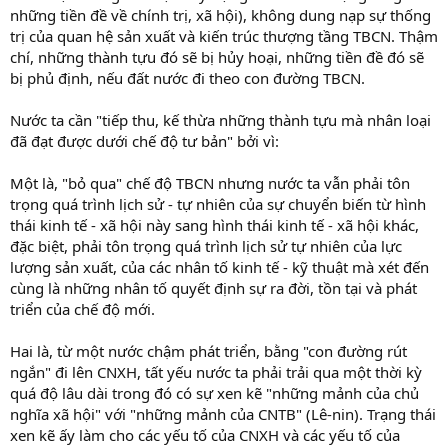
những tiền đề về chính trị, xã hội), không dung nạp sự thống
trị của quan hệ sản xuất và kiến trúc thượng tầng TBCN. Thậm
chí, những thành tựu đó sẽ bị hủy hoại, những tiền đề đó sẽ
bị phủ định, nếu đất nước đi theo con đường TBCN.
Nước ta cần "tiếp thu, kế thừa những thành tựu mà nhân loại
đã đạt được dưới chế độ tư bản" bởi vì:
Một là, "bỏ qua" chế độ TBCN nhưng nước ta vẫn phải tôn
trọng quá trình lịch sử - tự nhiên của sự chuyển biến từ hình
thái kinh tế - xã hội này sang hình thái kinh tế - xã hội khác,
đặc biệt, phải tôn trọng quá trình lịch sử tự nhiên của lực
lượng sản xuất, của các nhân tố kinh tế - kỹ thuật mà xét đến
cùng là những nhân tố quyết định sự ra đời, tồn tại và phát
triển của chế độ mới.
Hai là, từ một nước chậm phát triển, bằng "con đường rút
ngắn" đi lên CNXH, tất yếu nước ta phải trải qua một thời kỳ
quá độ lâu dài trong đó có sự xen kẽ "những mảnh của chủ
nghĩa xã hội" với "những mảnh của CNTB" (Lê-nin). Trạng thái
xen kẽ ấy làm cho các yếu tố của CNXH và các yếu tố của