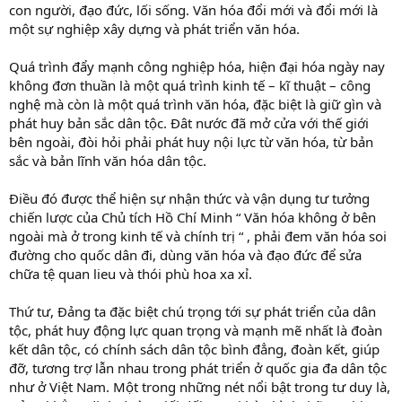
con người, đạo đức, lối sống. Văn hóa đổi mới và đổi mới là
một sự nghiệp xây dựng và phát triển văn hóa.
Quá trình đẩy mạnh công nghiệp hóa, hiện đại hóa ngày nay
không đơn thuần là một quá trình kinh tế – kĩ thuật – công
nghệ mà còn là một quá trình văn hóa, đặc biệt là giữ gìn và
phát huy bản sắc dân tộc. Đât nước đã mở cửa với thế giới
bên ngoài, đòi hỏi phải phát huy nội lực từ văn hóa, từ bản
sắc và bản lĩnh văn hóa dân tộc.
Điều đó được thể hiện sự nhận thức và vận dụng tư tưởng
chiến lược của Chủ tích Hồ Chí Minh “ Văn hóa không ở bên
ngoài mà ở trong kinh tế và chính trị “ , phải đem văn hóa soi
đường cho quốc dân đi, dùng văn hóa và đạo đức để sửa
chữa tệ quan lieu và thói phù hoa xa xỉ.
Thứ tư, Đảng ta đặc biệt chú trọng tới sự phát triển của dân
tộc, phát huy động lực quan trọng và mạnh mẽ nhất là đoàn
kết dân tộc, có chính sách dân tộc bình đẳng, đoàn kết, giúp
đỡ, tương trợ lẫn nhau trong phát triển ở quốc gia đa dân tộc
như ở Việt Nam. Một trong những nét nổi bật trong tư duy là,