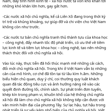
Nam, đẩy tình hình kinh tế – xã hội nước ta vốn khó khăn tới
những khó khăn lớn hơn, gay gắt hơn.
-Các nước xã hội chủ nghĩa, kể cả Liên Xô đang trong thời kỳ
trì trệ và khủng khoảng, sự giúp đỡ và chi viện cho Việt Nam
không còn như trước.
-Các nước tư bản chủ nghĩa tranh thủ thành tựu của khoa học
– công nghệ, đẩy nhanh tốc độ phát triển, có ưu thế về tiềm
lực kinh tế và tiềm lực khoa học – công nghệ, tạo nên những
thách thức đối với chủ nghĩa xã hội.
Vào lúc này, thực tiễn đã hối thúc mạnh mẽ những cải cách,
đổi mới chủ nghĩa xã hội. Trong khi ở Việt Nam vẫn bị những
cản của mô hình, cơ chế đã tồn tại từ lâu kìm h.ãm. Những
biểu hiện chủ quan, duy ý chí, coi thường quy luật khách
quan đã tác động tiêu cực và ảnh hưởng nặng nề vào các
quyết định đường lối, chính sách. Sự phát triển đơn tuyến,
khép kín trong phạm vi, khuôn khổ của hệ thống chủ nghĩa
xã hội đã làm cho chủ nghĩa xã hội không tiếp cận được với
văn minh hiện đại của phương Tây. Sự lạc hậu, tụt hậu trong
phát triển là sự yếu kém phổ biến của chủ nghĩa xã hội. Việt