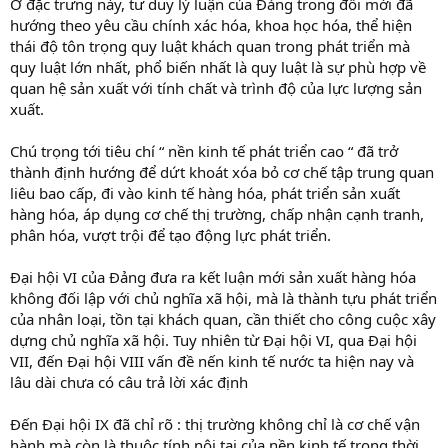
Ở đặc trưng này, tư duy lý luận của Đảng trong đổi mới đã
hướng theo yêu cầu chính xác hóa, khoa học hóa, thể hiện
thái độ tôn trọng quy luật khách quan trong phát triển mà
quy luật lớn nhất, phổ biến nhất là quy luật là sự phù hợp về
quan hệ sản xuất với tính chất và trình độ của lực lượng sản
xuất.
Chú trọng tới tiêu chí “ nền kinh tế phát triển cao “ đã trở
thành định hướng để dứt khoát xóa bỏ cơ chế tập trung quan
liêu bao cấp, đi vào kinh tế hàng hóa, phát triển sản xuất
hàng hóa, áp dụng cơ chế thị trường, chấp nhận cạnh tranh,
phân hóa, vượt trội để tạo động lực phát triển.
Đại hội VI của Đảng đưa ra kết luận mới sản xuất hàng hóa
không đối lập với chủ nghĩa xã hội, mà là thành tựu phát triển
của nhân loại, tồn tại khách quan, cần thiết cho công cuộc xây
dựng chủ nghĩa xã hội. Tuy nhiên từ Đại hội VI, qua Đại hội
VII, đến Đại hội VIII vấn đề nến kinh tế nước ta hiện nay và
lâu dài chưa có câu trả lời xác định
Đến Đại hội IX đã chỉ rõ : thị trường không chỉ là cơ chế vận
hành mà còn là thuộc tính nội tại của nền kinh tế trong thời