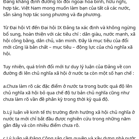
Đảng khẳng định đường lối đối ngoại hòa bình, hữu nghị,
hợp tác. Việt Nam mong muốn làm bạn của tất cả các nước,
sẵn sàng hợp tác song phương và đa phương.
Từ Đại hội VI đến Đại hội IX Đảng ta xác định và không ngừng
bổ sung, hoàn thiện với các tiêu chí : dân giàu, nước mạnh, xã
hội công bằng, dân chủ, văn minh. Đây là mục tiêu của đổi
mới cũng là bản chất – mục tiêu – động lực của chủ nghĩa xã
hội.
Tuy nhiên, quá trình đổi mới tư duy lý luận của Đảng về con
đường đi lên chủ nghĩa xã hội ở nước ta còn một số hạn chế :
a.Chưa làm rõ các đặc điểm ở nước ta trong bước quá độ lên
chủ nghĩa xã hội bỏ qua chế độ tư bản chủ nghĩa cũng như
chưa làm rõ vần đề phân kỳ trong thời kỳ quá độ.
b.Lý luận về kinh tế thị trường định hướng xã hội chủ nghĩa ở
nước ta mới chỉ bắt đầu được nghiên cứu trong những năm
gần đây và còn nhiều điểm chưa rõ.
c.Lý luận về Đảng Cộng sản cầm quyền và xây dựng nhà nước