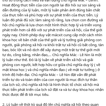
Hoạt động thực tiễn của con người lại đòi hỏi sự soi sáng và
dẫn đường của lý luận, một lý luận phản ánh đúng bản chất
của thực tiễn và phù hợp với sự phát triển của thực tiễn. Lý
luận đó phải đủ sức làm sáng tỏ rằng, lựa chọn con đường xã
hội chủ nghĩa là lựa chọn một hình thức hợp lý và triển vọng
phát triển hơn cả đối với sự phát triển của xã hội, của thế giới
ngày nay. Chính phép duy vật mácxit cung cấp một cách nhìn
khoa học về bản chất của thế giới và lý tưởng giải phóng con
người, giải phóng xã hội ra khỏi trật tự xã hội cũ bất công, tàn
bạo, bóc lột và nô dịch để xây dựng một trật tự thế giới mới
tự do, công bằng, nhân đạo,... Chủ nghĩa Mác - Lê Nin là một
lý luận như thế. Đó là lý luận về phát triễn xã hội và giải
phóng con người, kết hợp hữu cơ giữa chủ nghĩa duy lý ( về
mặt khoa học ) và chủ nghĩa nhân đạo ( về mặt tư tưởng ) ở
trình độ hiện đại. Chủ nghĩa Mác – Lê Nin đặt vấn đề phát
triển tự do và toàn diện của con người là mục đích tự thân
của lịch sử, chủ nghĩa xã hội là hình thức tổ chức xã hội mà
thực tiễn phát triển của lịch sử đặt ra và tư duy khoa học nhận
thức được để đi tới mục tiêu.
2. Lý luận về thời kỳ quá độ lên chủ nghĩa xã hội theo quan