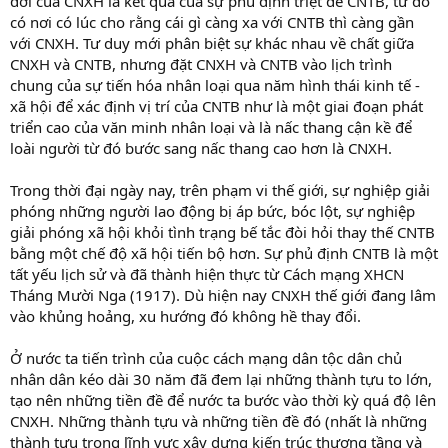
đời của CNXH là kết quả của sự phủ định triệt để CNTB, từ đó
có nơi có lúc cho rằng cái gì càng xa với CNTB thì càng gần
với CNXH. Tư duy mới phân biệt sự khác nhau về chất giữa
CNXH và CNTB, nhưng đặt CNXH và CNTB vào lịch trình
chung của sự tiến hóa nhân loại qua năm hình thái kinh tế -
xã hội để xác định vị trí của CNTB như là một giai đoạn phát
triển cao của văn minh nhân loại và là nấc thang cận kề để
loài người từ đó bước sang nấc thang cao hơn là CNXH.
Trong thời đại ngày nay, trên phạm vi thế giới, sự nghiệp giải
phóng những người lao động bị áp bức, bóc lột, sự nghiệp
giải phóng xã hội khỏi tình trạng bế tắc đòi hỏi thay thế CNTB
bằng một chế độ xã hội tiến bộ hơn. Sự phủ định CNTB là một
tất yếu lịch sử và đã thành hiện thực từ Cách mạng XHCN
Tháng Mười Nga (1917). Dù hiện nay CNXH thế giới đang lâm
vào khủng hoảng, xu hướng đó không hề thay đổi.
Ở nước ta tiến trình của cuộc cách mạng dân tộc dân chủ
nhân dân kéo dài 30 năm đã đem lại những thành tựu to lớn,
tạo nên những tiền đề để nước ta bước vào thời kỳ quá độ lên
CNXH. Những thành tựu và những tiền đề đó (nhất là những
thành tựu trong lĩnh vực xây dựng kiến trúc thượng tầng và