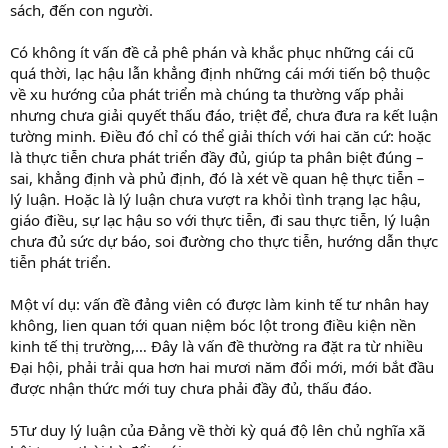
sách, đến con người.
Có không ít vấn đề cả phê phán và khắc phục những cái cũ
quá thời, lạc hậu lẫn khẳng định những cái mới tiến bộ thuộc
về xu hướng của phát triển mà chúng ta thường vấp phải
nhưng chưa giải quyết thấu đáo, triệt để, chưa đưa ra kết luận
tường minh. Điều đó chỉ có thể giải thích với hai căn cứ: hoặc
là thực tiễn chưa phát triển đầy đủ, giúp ta phân biệt đúng –
sai, khẳng định và phủ định, đó là xét về quan hệ thực tiễn –
lý luận. Hoặc là lý luận chưa vượt ra khỏi tình trạng lạc hậu,
giáo điều, sự lạc hậu so với thực tiễn, đi sau thực tiễn, lý luận
chưa đủ sức dự báo, soi đường cho thực tiễn, hướng dẫn thực
tiễn phát triển.
Một ví dụ: vấn đề đảng viên có được làm kinh tế tư nhân hay
không, lien quan tới quan niệm bóc lột trong điều kiện nền
kinh tế thị trường,… Đây là vấn đề thường ra đặt ra từ nhiều
Đại hội, phải trải qua hơn hai mươi năm đổi mới, mới bắt đầu
được nhận thức mới tuy chưa phải đầy đủ, thấu đáo.
5Tư duy lý luận của Đảng về thời kỳ quá độ lên chủ nghĩa xã