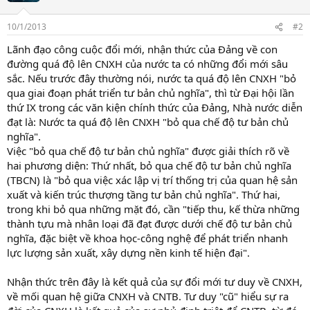
10/1/2013
#2
Lãnh đạo công cuộc đổi mới, nhận thức của Đảng về con
đường quá độ lên CNXH của nước ta có những đổi mới sâu
sắc. Nếu trước đây thường nói, nước ta quá độ lên CNXH "bỏ
qua giai đoạn phát triển tư bản chủ nghĩa", thì từ Đại hội lần
thứ IX trong các văn kiện chính thức của Đảng, Nhà nước diễn
đạt là: Nước ta quá độ lên CNXH "bỏ qua chế độ tư bản chủ
nghĩa".
Việc "bỏ qua chế độ tư bản chủ nghĩa" được giải thích rõ về
hai phương diện: Thứ nhất, bỏ qua chế độ tư bản chủ nghĩa
(TBCN) là "bỏ qua việc xác lập vị trí thống trị của quan hệ sản
xuất và kiến trúc thượng tầng tư bản chủ nghĩa". Thứ hai,
trong khi bỏ qua những mặt đó, cần "tiếp thu, kế thừa những
thành tựu mà nhân loại đã đạt được dưới chế độ tư bản chủ
nghĩa, đặc biệt về khoa học-công nghệ để phát triển nhanh
lực lượng sản xuất, xây dựng nền kinh tế hiện đại".
Nhận thức trên đây là kết quả của sự đổi mới tư duy về CNXH,
về mối quan hệ giữa CNXH và CNTB. Tư duy "cũ" hiểu sự ra