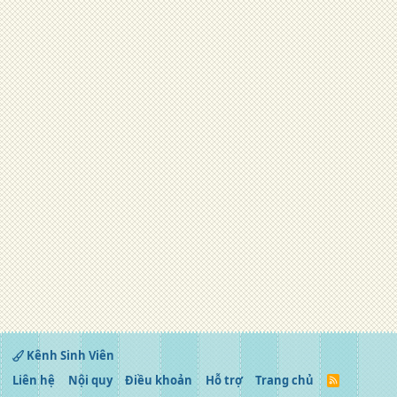
Kênh Sinh Viên
Liên hệ
Nội quy
Điều khoản
Hỗ trợ
Trang chủ
R
S