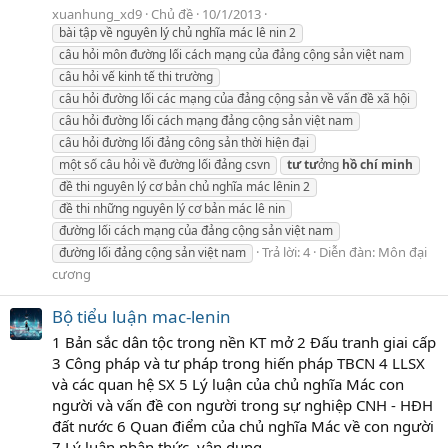
xuanhung_xd9
Chủ đề
10/1/2013
bài tập về nguyên lý chủ nghĩa mác lê nin 2
câu hỏi môn đường lối cách mạng của đảng cộng sản việt nam
câu hỏi vế kinh tế thi trường
câu hỏi đường lối các mạng của đảng cộng sản về vấn đề xã hội
câu hỏi đường lối cách mạng đảng cộng sản việt nam
câu hỏi đường lối đảng công sản thời hiện đại
một số câu hỏi về đường lối đảng csvn
tư
tư
ởng
hồ
chí
minh
đề thi nguyên lý cơ bản chủ nghĩa mác lênin 2
đề thi những nguyên lý cơ bản mác lê nin
đường lối cách mạng của đảng cộng sản việt nam
Trả lời: 4
Diễn đàn:
Môn đại
đường lối đảng cộng sản việt nam
cương
Bộ tiểu luận mac-lenin
1 Bản sắc dân tộc trong nền KT mở 2 Đấu tranh giai cấp
3 Công pháp và tư pháp trong hiến pháp TBCN 4 LLSX
và các quan hệ SX 5 Lý luận của chủ nghĩa Mác con
người và vấn đề con người trong sự nghiệp CNH - HĐH
đất nước 6 Quan điểm của chủ nghĩa Mác về con người
7 Lý luận nhận thức, vận dụng...