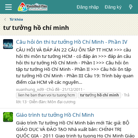
Đăng nhập
Đăng ký
Từ khóa
tư tưởng hồ chí minh
Câu hỏi ôn thi tư tưởng Hồ Chí Minh - Phần IV
CÂU HỎI VÀ ĐÁP ÁN 22 CÂU ÔN TẬP TT HCM >>> câu
hỏi thi môn tư tưởng HCM - có đáp án >>> đáp án câu
hỏi thi tư tưởng Hồ Chí Minh - Phần I >>> Câu hỏi ôn
tập tư tưởng Hồ Chí Minh - Phần II >>> Câu hỏi ôn tập
tư tưởng Hồ Chí Minh - Phần III Câu 19: Trình bày quan
điểm của HCM về các nguyên...
xuanhung_xd9
Chủ đề
21/12/2011
Trả
lien he ban than voi tu tuong hcm
tư
tư
ởng
hồ
chí
minh
lời: 13
Diễn đàn:
Môn đại cương
Giáo trình tư tưởng Hồ Chí Minh
Giáo trình Tư tưởng Hồ Chí Minh bản mới Tác giả: BỘ
GIÁO DỤC VÀ ĐÀO TẠO Nhà xuất bản: CHÍNH TRỊ
QUỐC GIA - 2011 Giao trinh tu tuong Ho Chi Minh Giáo