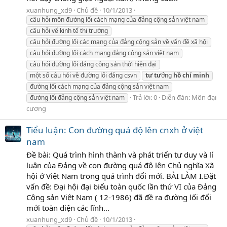
xuanhung_xd9
Chủ đề
10/1/2013
câu hỏi môn đường lối cách mạng của đảng cộng sản việt nam
câu hỏi vế kinh tế thi trường
câu hỏi đường lối các mạng của đảng cộng sản về vấn đề xã hội
câu hỏi đường lối cách mạng đảng cộng sản việt nam
câu hỏi đường lối đảng công sản thời hiện đại
một số câu hỏi về đường lối đảng csvn
tư
tư
ởng
hồ
chí
minh
đường lối cách mạng của đảng cộng sản việt nam
Trả lời: 0
Diễn đàn:
Môn đại
đường lối đảng cộng sản việt nam
cương
Tiểu luận: Con đường quá độ lên cnxh ở việt
nam
Đề bài: Quá trình hình thành và phát triển tư duy và lí
luận của Đảng về con đường quá độ lên Chủ nghĩa Xã
hội ở Việt Nam trong quá trình đổi mới. BÀI LÀM I.Đặt
vấn đề: Đại hội đại biểu toàn quốc lần thứ VI của Đảng
Cộng sản Việt Nam ( 12-1986) đã đề ra đường lối đổi
mới toàn diện các lĩnh...
xuanhung_xd9
Chủ đề
10/1/2013