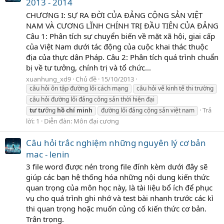
2013 - 2014
CHƯƠNG I: SỰ RA ĐỜI CỦA ĐẢNG CỘNG SẢN VIỆT
NAM VÀ CƯƠNG LĨNH CHÍNH TRỊ ĐẦU TIÊN CỦA ĐẢNG
Câu 1: Phân tích sự chuyển biến về mặt xã hội, giai cấp
của Việt Nam dưới tác động của cuộc khai thác thuộc
địa của thực dân Pháp. Câu 2: Phân tích quá trình chuẩn
bị về tư tưởng, chính trị và tổ chức...
xuanhung_xd9
Chủ đề
15/10/2013
câu hỏi ôn tập đường lối cách mạng
câu hỏi vế kinh tế thi trường
câu hỏi đường lối đảng công sản thời hiện đại
Trả
tư
tư
ởng
hồ
chí
minh
đường lối đảng cộng sản việt nam
lời: 1
Diễn đàn:
Môn đại cương
Câu hỏi trắc nghiệm những nguyên lý cơ bản
mac - lenin
3 file word được nén trong file đính kèm dưới đây sẽ
giúp các bạn hệ thống hóa những nội dung kiến thức
quan trọng của môn học này, là tài liệu bổ ích để phục
vụ cho quá trình ghi nhớ và test bài nhanh trước các kì
thi quan trọng hoặc muốn củng cố kiến thức cơ bản.
Trân trọng.