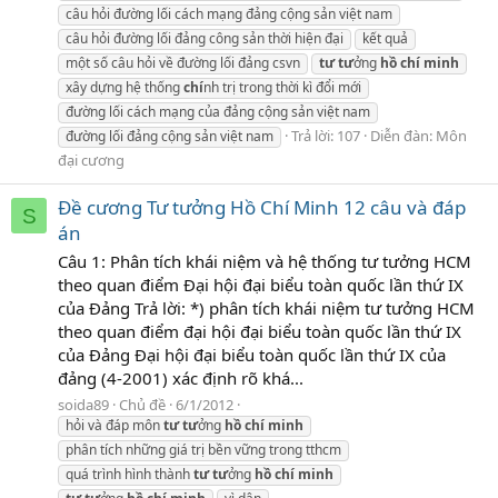
câu hỏi đường lối cách mạng đảng cộng sản việt nam
câu hỏi đường lối đảng công sản thời hiện đại
kết quả
một số câu hỏi về đường lối đảng csvn
tư
tư
ởng
hồ
chí
minh
xây dựng hệ thống
chí
nh trị trong thời kì đổi mới
đường lối cách mạng của đảng cộng sản việt nam
Trả lời: 107
Diễn đàn:
Môn
đường lối đảng cộng sản việt nam
đại cương
Đề cương Tư tưởng Hồ Chí Minh 12 câu và đáp
S
án
Câu 1: Phân tích khái niệm và hệ thống tư tưởng HCM
theo quan điểm Đại hội đại biểu toàn quốc lần thứ IX
của Đảng Trả lời: *) phân tích khái niệm tư tưởng HCM
theo quan điểm đại hội đại biểu toàn quốc lần thứ IX
của Đảng Đại hội đại biểu toàn quốc lần thứ IX của
đảng (4-2001) xác định rõ khá...
soida89
Chủ đề
6/1/2012
hỏi và đáp môn
tư
tư
ởng
hồ
chí
minh
phân tích những giá trị bền vững trong tthcm
quá trình hình thành
tư
tư
ởng
hồ
chí
minh