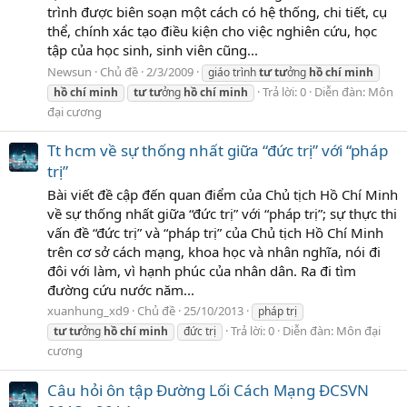
trình được biên soạn một cách có hệ thống, chi tiết, cụ
thể, chính xác tạo điều kiện cho việc nghiên cứu, học
tập của học sinh, sinh viên cũng...
Newsun
Chủ đề
2/3/2009
giáo trình
tư
tư
ởng
hồ
chí
minh
Trả lời: 0
Diễn đàn:
Môn
hồ
chí
minh
tư
tư
ởng
hồ
chí
minh
đại cương
Tt hcm về sự thống nhất giữa “đức trị” với “pháp
trị”
Bài viết đề cập đến quan điểm của Chủ tịch Hồ Chí Minh
về sự thống nhất giữa “đức trị” với “pháp trị”; sự thực thi
vấn đề “đức trị” và “pháp trị” của Chủ tịch Hồ Chí Minh
trên cơ sở cách mạng, khoa học và nhân nghĩa, nói đi
đôi với làm, vì hạnh phúc của nhân dân. Ra đi tìm
đường cứu nước năm...
xuanhung_xd9
Chủ đề
25/10/2013
pháp trị
Trả lời: 0
Diễn đàn:
Môn đại
tư
tư
ởng
hồ
chí
minh
đức trị
cương
Câu hỏi ôn tập Đường Lối Cách Mạng ĐCSVN