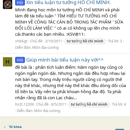
Xin tiểu luận tư tưởng HỒ CHÍ MINH.
Hỏi
Mình đang học môn tư tưởng HỒ CHÍ MINH và phải
làm đề tài tiểu luận " TÌM HIỂU TƯ TƯỞNG HỒ CHÍ
MINH VỀ CÔNG TÁC CÁN BỘ TRONG TÁC PHẨM ' SỬA
ĐỔI LỐI LÀM VIỆC' " có ai có không up lên cho mình
cái.thanks các bạn nhiều. :KSV@11:
vhbkgt
Chủ đề
2/10/2011
Trả lời: 3
tư
tư
ởng
hồ
chí
minh
Diễn đàn:
Môn đại cương
Giúp mình bài tiểu luận này với^^
Hỏi
H
đề bài là : phân tích luận điểm: Năm ngón tay cũng có
ngón ngắn ngón dài. Nhưng ngắn dài đều hợp nhau lại
nơi bàn tay. Trong mấy triệu người cũng có người thế
này thế khác, nhưng thế này thế khác đều dòng dõi của
tổ tiên ta. Vậy nên ta phải khoan hồng đại độ. Ta phải
nhận rằng đã là con Lạc cháu...
hs2t.12209
Chủ đề
8/5/2011
Trả lời: 4
tư
tư
ởng
hồ
chí
minh
Diễn đàn:
Môn đại cương
Từ khóa