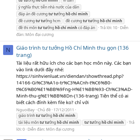
tư
tư
ởng
hồ
chí
minh
vì dân
ý nghĩa thực tiễn nhà nước của dân
đáp án đề cương
tư
tư
ởng
hồ
chí
minh
đề cương
tư
tư
ởng hcm
đề cương
tư
tư
ởng
hồ
chí
minh
Trả lời: 10
Diễn
đề thi môn
tư
tư
ởng
hồ
chí
minh
có đáp án
đàn:
Môn đại cương
Giáo trình tư tưởng Hồ Chí Minh thu gọn (136
N
trang)
Tài liệu rất hữu ích cho các bạn học môn này. Các bạn
vào link dưới đây nhé:
https://sinhvienluat.vn/diendan/showthread.php?
14166-Gi%C3%A1o-tr%C3%ACnh-t%C6%B0-
t%C6%B0%E1%BB%9Fng-H%E1%BB%93-Ch%C3%AD-
Minh-thu-g%E1%BB%8Dn-(136-trang) Tiện thể có ai
biết cách đính kèm file ko? chỉ với
NguoiBay
Chủ đề
17/12/2011
giáo trình
tư
tư
ởng
hồ
chí
minh
Trả
tài liệu môn
tư
tư
ởng
hồ
chí
minh
tư
tư
ởng
hồ
chí
minh
lời: 0
Diễn đàn:
Môn đại cương