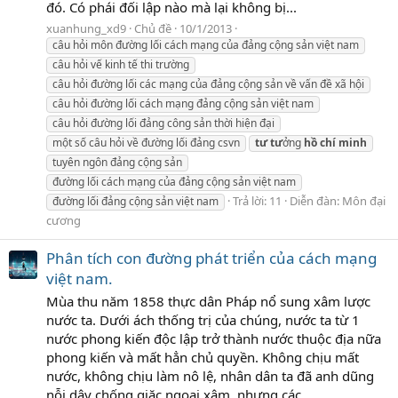
đó. Có phái đối lập nào mà lại không bị...
xuanhung_xd9
Chủ đề
10/1/2013
câu hỏi môn đường lối cách mạng của đảng cộng sản việt nam
câu hỏi vế kinh tế thi trường
câu hỏi đường lối các mạng của đảng cộng sản về vấn đề xã hội
câu hỏi đường lối cách mạng đảng cộng sản việt nam
câu hỏi đường lối đảng công sản thời hiện đại
một số câu hỏi về đường lối đảng csvn
tư
tư
ởng
hồ
chí
minh
tuyên ngôn đảng cộng sản
đường lối cách mạng của đảng cộng sản việt nam
Trả lời: 11
Diễn đàn:
Môn đại
đường lối đảng cộng sản việt nam
cương
Phân tích con đường phát triển của cách mạng
việt nam.
Mùa thu năm 1858 thực dân Pháp nổ sung xâm lược
nước ta. Dưới ách thống trị của chúng, nước ta từ 1
nước phong kiến độc lập trở thành nước thuộc địa nữa
phong kiến và mất hẳn chủ quyền. Không chịu mất
nước, không chịu làm nô lệ, nhân dân ta đã anh dũng
nỗi dậy chống giặc ngoại xâm, nhưng các...