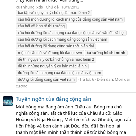
xuanhung_xd9
Chủ đề
10/1/2013
bài tập về nguyên lý chủ nghĩa mác lê nin 2
câu hỏi môn đường lối cách mạng của đảng cộng sản việt nam
câu hỏi vế kinh tế thi trường
câu hỏi đường lối các mạng của đảng cộng sản về vấn đề xã hội
câu hỏi đường lối cách mạng đảng cộng sản việt nam
câu hỏi đường lối đảng công sản thời hiện đại
một số câu hỏi về đường lối đảng csvn
tư
tư
ởng
hồ
chí
minh
đề thi nguyên lý cơ bản chủ nghĩa mác lênin 2
đề thi những nguyên lý cơ bản mác lê nin
đường lối cách mạng của đảng cộng sản việt nam
Trả lời: 6
Diễn đàn:
Môn đại
đường lối đảng cộng sản việt nam
cương
Tuyên ngôn của đảng cộng sản
Một bóng ma đang ám ảnh Châu âu: Bóng ma chủ
nghĩa cộng sản. Tất cả thế lực của Châu âu cũ: Giáo
Hoàng và Nga Hoàng , Mét-téc-ních và Ghi-dô, bọn cấp
tiến Pháp và bọn cảnh sát Đức, đều đã liên hợp lại
thành một liên minh thần thánh để trừ khử bóng ma