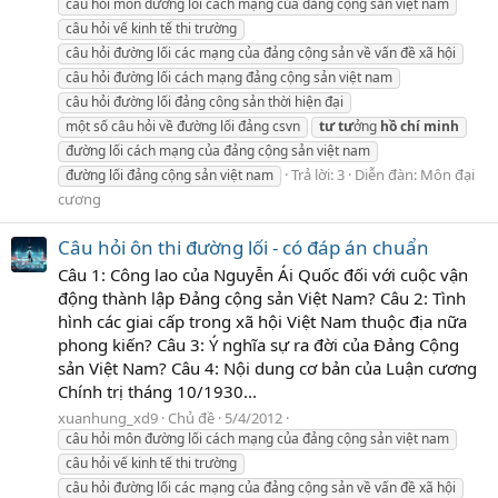
câu hỏi môn đường lối cách mạng của đảng cộng sản việt nam
câu hỏi vế kinh tế thi trường
câu hỏi đường lối các mạng của đảng cộng sản về vấn đề xã hội
câu hỏi đường lối cách mạng đảng cộng sản việt nam
câu hỏi đường lối đảng công sản thời hiện đại
một số câu hỏi về đường lối đảng csvn
tư
tư
ởng
hồ
chí
minh
đường lối cách mạng của đảng cộng sản việt nam
Trả lời: 3
Diễn đàn:
Môn đại
đường lối đảng cộng sản việt nam
cương
Câu hỏi ôn thi đường lối - có đáp án chuẩn
Câu 1: Công lao của Nguyễn Ái Quốc đối với cuộc vận
động thành lập Đảng cộng sản Việt Nam? Câu 2: Tình
hình các giai cấp trong xã hội Việt Nam thuộc địa nữa
phong kiến? Câu 3: Ý nghĩa sự ra đời của Đảng Cộng
sản Việt Nam? Câu 4: Nội dung cơ bản của Luận cương
Chính trị tháng 10/1930...
xuanhung_xd9
Chủ đề
5/4/2012
câu hỏi môn đường lối cách mạng của đảng cộng sản việt nam
câu hỏi vế kinh tế thi trường
câu hỏi đường lối các mạng của đảng cộng sản về vấn đề xã hội