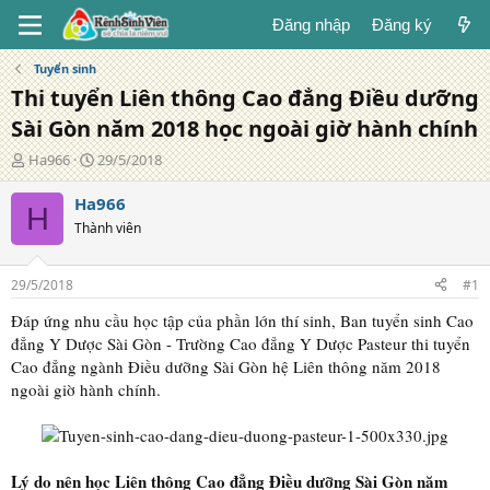
Đăng nhập
Đăng ký
Tuyển sinh
Thi tuyển Liên thông Cao đẳng Điều dưỡng
Sài Gòn năm 2018 học ngoài giờ hành chính
T
N
Ha966
29/5/2018
á
g
c
à
Ha966
H
g
y
Thành viên
i
đ
ả
ă
n
29/5/2018
#1
g
Đáp ứng nhu cầu học tập của phần lớn thí sinh, Ban tuyển sinh Cao
đẳng Y Dược Sài Gòn - Trường Cao đẳng Y Dược Pasteur thi tuyển
Cao đẳng ngành Điều dưỡng Sài Gòn hệ Liên thông năm 2018
ngoài giờ hành chính.
Lý do nên học Liên thông Cao đẳng Điều dưỡng Sài Gòn năm