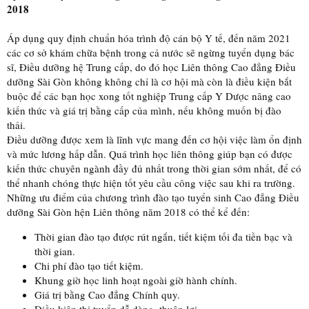
2018
Áp dụng quy định chuẩn hóa trình độ cán bộ Y tế, đến năm 2021
các cơ sở khám chữa bệnh trong cả nước sẽ ngừng tuyển dụng bác
sĩ, Điều dưỡng hệ Trung cấp, do đó học Liên thông Cao đẳng Điều
dưỡng Sài Gòn không không chỉ là cơ hội mà còn là điều kiện bắt
buộc để các bạn học xong tốt nghiệp Trung cấp Y Dược nâng cao
kiến thức và giá trị bằng cấp của mình, nếu không muốn bị đào
thải.
Điều dưỡng được xem là lĩnh vực mang đến cơ hội việc làm ổn định
và mức lương hấp dẫn. Quá trình học liên thông giúp bạn có được
kiến thức chuyên ngành đầy đủ nhất trong thời gian sớm nhất, để có
thể nhanh chóng thực hiện tốt yêu cầu công việc sau khi ra trường.
Những ưu điểm của chương trình đào tạo tuyển sinh Cao đẳng Điều
dưỡng Sài Gòn hện Liên thông năm 2018 có thể kể đến:
Thời gian đào tạo được rút ngắn, tiết kiệm tối đa tiền bạc và
thời gian.
Chi phí đào tạo tiết kiệm.
Khung giờ học linh hoạt ngoài giờ hành chính.
Giá trị bằng Cao đẳng Chính quy.
Điều kiện thi tuyển dễ dàng, thuận lợi.