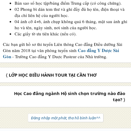
Bản sao sổ học tập/bảng điểm Trung cấp (có công chứng).
02 Phong bì dán tem thư và ghi đầy đủ họ tên, điện thoại và
địa chỉ liên hệ của người học.
04 ảnh cỡ 4×6, ảnh chụp không quá 6 tháng, mặt sau ảnh ghi
họ và tên, ngày sinh, nơi sinh của người học.
Các giấy tờ ưu tiên khác (nếu có).
Các bạn gửi hồ sơ thi tuyển Liên thông Cao đẳng Điều dưỡng Sài
Cao đẳng Y Dược Sài
Gòn năm 2018 tại văn phòng tuyển sinh
Gòn
- Trường Cao đẳng Y Duợc Pasteur của Nhà trường.
〈 LỚP HỌC ĐIỀU HÀNH TOUR TẠI CẦN THƠ
Học Cao đẳng ngành Hộ sinh chọn trường nào đào
tạo? 〉
Đăng nhập một phát, tha hồ bình luận^^