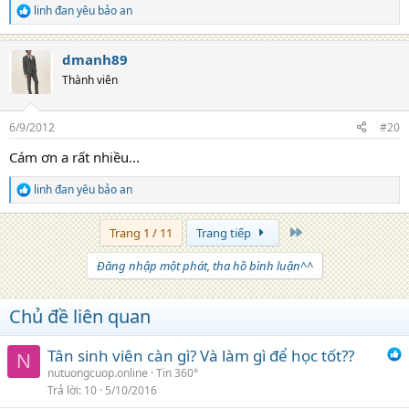
linh đan yêu bảo an
R
e
a
dmanh89
c
t
Thành viên
i
o
n
6/9/2012
#20
s
:
Cám ơn a rất nhiều...
linh đan yêu bảo an
R
e
a
Trang cuối
Trang 1 / 11
Trang tiếp
c
t
Đăng nhập một phát, tha hồ bình luận^^
i
o
n
Chủ đề liên quan
s
:
Tân sinh viên càn gì? Và làm gì để học tốt??
N
nutuongcuop.online
Tin 360°
Trả lời
10
5/10/2016