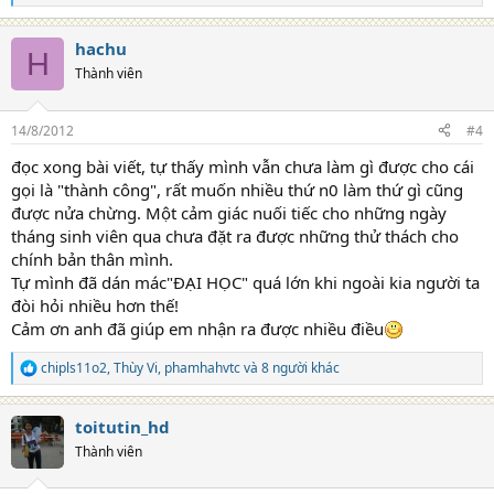
e
a
hachu
c
H
t
Thành viên
i
o
n
14/8/2012
#4
s
:
đọc xong bài viết, tự thấy mình vẫn chưa làm gì được cho cái
gọi là "thành công", rất muốn nhiều thứ n0 làm thứ gì cũng
được nửa chừng. Một cảm giác nuối tiếc cho những ngày
tháng sinh viên qua chưa đặt ra được những thử thách cho
chính bản thân mình.
Tự mình đã dán mác"ĐẠI HỌC" quá lớn khi ngoài kia người ta
đòi hỏi nhiều hơn thế!
Cảm ơn anh đã giúp em nhận ra được nhiều điều
chipls11o2
,
Thùy Vi
,
phamhahvtc
và 8 người khác
R
e
a
toitutin_hd
c
t
Thành viên
i
o