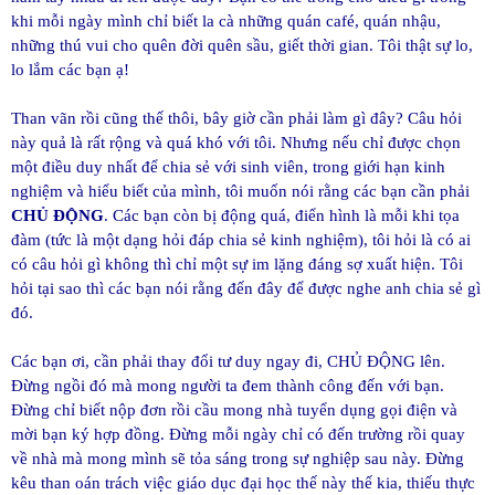
khi mỗi ngày mình chỉ biết la cà những quán café, quán nhậu,
những thú vui cho quên đời quên sầu, giết thời gian. Tôi thật sự lo,
lo lắm các bạn ạ!
Than vãn rồi cũng thế thôi, bây giờ cần phải làm gì đây? Câu hỏi
này quả là rất rộng và quá khó với tôi. Nhưng nếu chỉ được chọn
một điều duy nhất để chia sẻ với sinh viên, trong giới hạn kinh
nghiệm và hiểu biết của mình, tôi muốn nói rằng các bạn cần phải
CHỦ ĐỘNG
. Các bạn còn bị động quá, điển hình là mỗi khi tọa
đàm (tức là một dạng hỏi đáp chia sẻ kinh nghiệm), tôi hỏi là có ai
có câu hỏi gì không thì chỉ một sự im lặng đáng sợ xuất hiện. Tôi
hỏi tại sao thì các bạn nói rằng đến đây để được nghe anh chia sẻ gì
đó.
Các bạn ơi, cần phải thay đổi tư duy ngay đi, CHỦ ĐỘNG lên.
Đừng ngồi đó mà mong người ta đem thành công đến với bạn.
Đừng chỉ biết nộp đơn rồi cầu mong nhà tuyển dụng gọi điện và
mời bạn ký hợp đồng. Đừng mỗi ngày chỉ có đến trường rồi quay
về nhà mà mong mình sẽ tỏa sáng trong sự nghiệp sau này. Đừng
kêu than oán trách việc giáo dục đại học thế này thế kia, thiếu thực