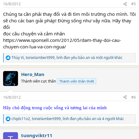
n
16/8/2012
#5
s
:
Chúng ta cần phải thay đổi và đi tìm môi trường cho mình. Tôi
sẽ cho các bạn giải pháp! Đừng sống như vậy nữa. Hãy thay
đổi
đọc câu chuyện và cảm nhận
https://www.sponsell.com/2012/05/dam-thay-doi-cau-
chuyen-con-lua-va-con-ngua/
Thùy Vi
,
tonielambert999
,
linh đan yêu bảo an
và một người khác
R
e
a
Hero_Man
c
t
Thành viên cực thân
Thành viên thân thiết
i
o
n
16/8/2012
#6
s
:
Hãy chủ động trong cuộc sống và tương lai của mình
chipls11o2
,
tonielambert999
,
linh đan yêu bảo an
và 4 người khác
R
e
a
tuongviktr11
c