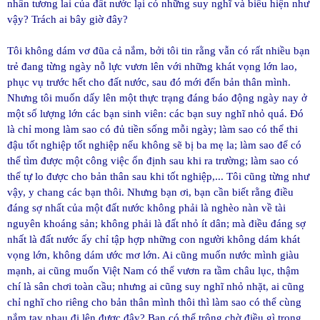
nhân tương lai của đất nước lại có những suy nghĩ và biểu hiện như
vậy? Trách ai bây giờ đây?
Tôi không dám vơ đũa cả nắm, bởi tôi tin rằng vẫn có rất nhiều bạn
trẻ đang từng ngày nỗ lực vươn lên với những khát vọng lớn lao,
phục vụ trước hết cho đất nước, sau đó mới đến bản thân mình.
Nhưng tôi muốn dấy lên một thực trạng đáng báo động ngày nay ở
một số lượng lớn các bạn sinh viên: các bạn suy nghĩ nhỏ quá. Đó
là chỉ mong làm sao có đủ tiền sống mỗi ngày; làm sao có thể thi
đậu tốt nghiệp tốt nghiệp nếu không sẽ bị ba mẹ la; làm sao để có
thể tìm được một công việc ổn định sau khi ra trường; làm sao có
thể tự lo được cho bản thân sau khi tốt nghiệp,... Tôi cũng từng như
vậy, y chang các bạn thôi. Nhưng bạn ơi, bạn cần biết rằng điều
đáng sợ nhất của một đất nước không phải là nghèo nàn về tài
nguyên khoáng sản; không phải là đất nhỏ ít dân; mà điều đáng sợ
nhất là đất nước ấy chỉ tập hợp những con người không dám khát
vọng lớn, không dám ước mơ lớn. Ai cũng muốn nước mình giàu
mạnh, ai cũng muốn Việt Nam có thể vươn ra tầm châu lục, thậm
chí là sân chơi toàn cầu; nhưng ai cũng suy nghĩ nhỏ nhặt, ai cũng
chỉ nghĩ cho riêng cho bản thân mình thôi thì làm sao có thể cùng
nắm tay nhau đi lên được đây? Bạn có thể trông chờ điều gì trong