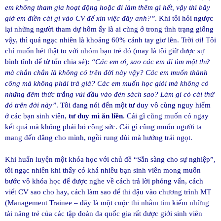
em không tham gia hoạt động hoặc đi làm thêm gì hết, vậy thì bây
giờ em điền cái gì vào CV để xin việc đây anh?”
. Khi tôi hỏi ngược
lại những người tham dự hôm ấy là ai cũng ở trong tình trạng giống
vậy, thì quá ngạc nhiên là khoảng 60% cánh tay giơ lên. Trời ơi! Tôi
chỉ muốn hét thật to với nhóm bạn trẻ đó (may là tôi giữ được sự
bình tĩnh để từ tốn chia sẻ):
“Các em ơi, sao các em đi tìm một thứ
mà chắn chắn là không có trên đời này vậy? Các em muốn thành
công mà không phải trả giá? Các em muốn học giỏi mà không có
những đêm thức trắng vùi đầu vào đèn sách sao? Làm gì có cái thứ
đó trên đời này”
. Tôi đang nói đến một tư duy vô cùng nguy hiểm
ở các bạn sinh viên,
tư duy mì ăn liền
. Cái gì cũng muốn có ngay
kết quả mà không phải bỏ công sức. Cái gì cũng muốn người ta
mang đến dâng cho mình, ngồi rung đùi mà hưởng trái ngọt.
Khi huấn luyện một khóa học với chủ đề “Sẵn sàng cho sự nghiệp”,
tôi ngạc nhiên khi thấy có khá nhiều bạn sinh viên mong muốn
bước vô khóa học để được nghe về cách trả lời phỏng vấn, cách
viết CV sao cho hay, cách làm sao để thi đậu vào chương trình MT
(Management Trainee – đây là một cuộc thi nhằm tìm kiếm những
tài năng trẻ của các tập đoàn đa quốc gia rất được giới sinh viên