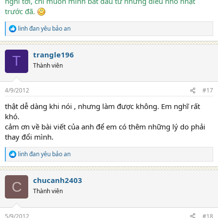
nghĩ tới, chỉ muốn mình bắt đầu từ những điều nhỏ nhặt
trước đã.
linh đan yêu bảo an
R
e
a
trangle196
c
T
t
Thành viên
i
o
n
4/9/2012
#17
s
:
thật dễ dàng khi nói , nhưng làm được không. Em nghĩ rất
khó.
cảm ơn về bài viết của anh để em có thêm những lý do phải
thay đổi mình.
linh đan yêu bảo an
R
e
a
chucanh2403
c
C
t
Thành viên
i
o
n
5/9/2012
#18