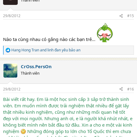
Thành viên
i
o
n
29/8/2012
#15
s
:
Nào ta cùng nhau có gắng nào các bạn trẻ...
Hang Hong Tran
and
linh đan yêu bảo an
R
e
a
CrOss.PersOn
c
t
Thành viên
i
o
n
29/8/2012
#16
s
:
Bài viết rất hay. Em là một học sinh cấp 3 sắp trở thành sinh
viên. Em muốn mình được trải nghiệm thật nhiều để gặt lấy
thật nhiều kinh nghiệm, cũng như những mối quan hệ tốt
đẹp với mọi người. Nhưng anh ơi, e là người khá nhút nhát, e
không biết mình nên bắt đầu từ đâu. Xin a cho e một vài kinh
nghiệm
Những đóng góp to lớn cho Tổ Quốc thì em chưa