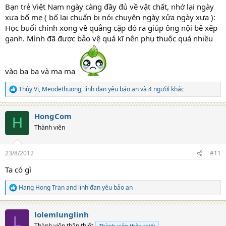
:
Bạn trẻ Việt Nam ngày càng đầy đủ về vật chất, nhớ lại ngày
xưa bố mẹ ( bố lại chuẩn bị nói chuyện ngày xửa ngày xưa ):
Học buổi chính xong về quẳng cặp đó ra giúp ông nội bê xếp
gạnh. Mình đã được bảo vệ quá kĩ nên phụ thuộc quá nhiều
vào ba ba và ma ma
Thùy Vi
,
Meodethuong
,
linh đan yêu bảo an
và 4 người khác
R
e
a
HongCom
c
H
t
Thành viên
i
o
n
23/8/2012
#11
s
:
Ta có gì
Hang Hong Tran
and
linh đan yêu bảo an
R
e
a
lolemlunglinh
c
L
t
Thành viên thân thiết
Thành viên thân thiết