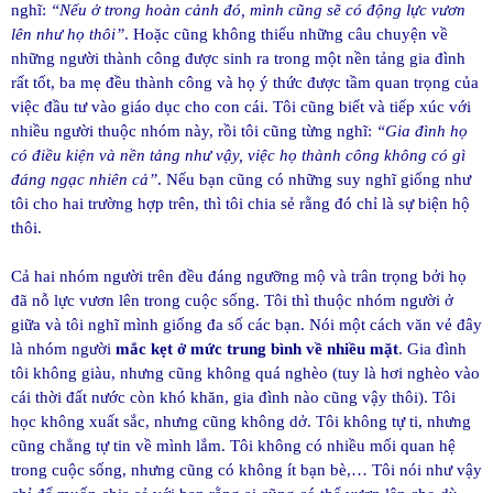
nghĩ:
“Nếu ở trong hoàn cảnh đó, mình cũng sẽ có động lực vươn
lên như họ thôi”
. Hoặc cũng không thiếu những câu chuyện về
những người thành công được sinh ra trong một nền tảng gia đình
rất tốt, ba mẹ đều thành công và họ ý thức được tầm quan trọng của
việc đầu tư vào giáo dục cho con cái. Tôi cũng biết và tiếp xúc với
nhiều người thuộc nhóm này, rồi tôi cũng từng nghĩ:
“Gia đình họ
có điều kiện và nền tảng như vậy, việc họ thành công không có gì
đáng ngạc nhiên cả”
. Nếu bạn cũng có những suy nghĩ giống như
tôi cho hai trường hợp trên, thì tôi chia sẻ rằng đó chỉ là sự biện hộ
thôi.
Cả hai nhóm người trên đều đáng ngưỡng mộ và trân trọng bởi họ
đã nỗ lực vươn lên trong cuộc sống. Tôi thì thuộc nhóm người ở
giữa và tôi nghĩ mình giống đa số các bạn. Nói một cách văn vẻ đây
là nhóm người
mắc kẹt ở mức trung bình về nhiều mặt
. Gia đình
tôi không giàu, nhưng cũng không quá nghèo (tuy là hơi nghèo vào
cái thời đất nước còn khó khăn, gia đình nào cũng vậy thôi). Tôi
học không xuất sắc, nhưng cũng không dở. Tôi không tự ti, nhưng
cũng chẳng tự tin về mình lắm. Tôi không có nhiều mối quan hệ
trong cuộc sống, nhưng cũng có không ít bạn bè,… Tôi nói như vậy