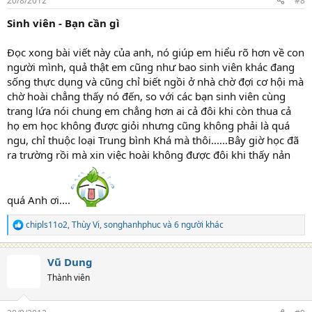
20/8/2012
#8
s
:
Sinh viên - Bạn cần gì
Đọc xong bài viết này của anh, nó giúp em hiểu rõ hơn về con
người mình, quả thật em cũng như bao sinh viên khác đang
sống thực dụng và cũng chỉ biết ngồi ở nhà chờ đợi cơ hội mà
chờ hoài chẳng thấy nó đến, so với các bạn sinh viên cùng
trang lứa nói chung em chẳng hơn ai cả đôi khi còn thua cả
họ em học không được giỏi nhưng cũng không phải là quá
ngu, chỉ thuộc loại Trung bình Khá mà thôi......Bây giờ học đã
ra trường rồi mà xin việc hoài không được đôi khi thấy nản
quá Anh ơi....
chipls11o2
,
Thùy Vi
,
songhanhphuc
và 6 người khác
R
e
a
Vũ Dung
c
t
Thành viên
i
o
n