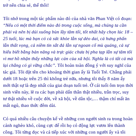
trở nên chia sẻ, thế thôi!
Tôi nhớ trong một tác phẩm nào đó của nhà văn Phan Việt có đoạn:
“Nếu có một thời điểm nào đó trong cuộc sống, mà chúng ta cần
phải và nên bị dúi xuống bùn lầy tăm tối, tốt nhất hãy chọn lúc 18 –
25 tuổi, lúc mà bạn có cả sức khỏe lẫn sự dẻo dai, cả hưng phấn
lẫn thất vọng, cả niềm tin sắt đá lẫn sự ngoan cố mù quáng, cả sự
hiểu biết bằng bản năng và trực giác chưa bị pha tạp lẫn sự tăm tối
vì mơ hồ nhận thấy những lực cản của xã hội. Nghĩa là có tất cả mà
lại chẳng có gì vững chắc”
. Tôi hoàn toàn đồng ý với suy nghĩ của
tác giả. Tôi đặt tên cho khoảng thời gian ấy là Tuổi Trẻ. Chẳng phải
dưới 18 hoặc trên 25 thì không trẻ nữa, nhưng tôi thấy 8 năm ấy
mới thật sự là đẹp nhất của giai đoạn tuổi trẻ. Ở cái tuổi ôm trọn thời
sinh viên này, lẽ ra các bạn phải dấn thân thật nhiều, trằn trọc, suy
tư thật nhiều về cuộc đời, về xã hội, về dân tộc,… thậm chí mất ăn
mất ngủ, thao thức đêm dài.
Có quá nhiều câu chuyện kể về những con người sinh ra trong hoàn
cảnh nghèo khó, cùng cực để rồi họ có động lực vươn lên thành
công. Tôi từng đọc và cả tiếp xúc với những con người ấy và tôi