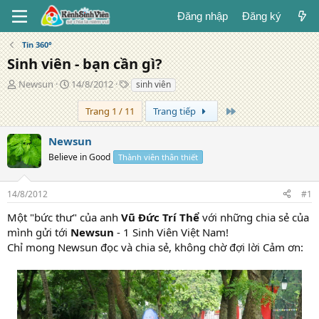
Đăng nhập
Đăng ký
Tin 360°
Sinh viên - bạn cần gì?
T
N
T
Newsun
14/8/2012
sinh viên
á
g
ừ
c
à
k
Trang cuối
Trang 1 / 11
Trang tiếp
g
y
h
i
đ
ó
Newsun
ả
ă
a
Believe in Good
Thành viên thân thiết
n
g
14/8/2012
#1
Một "bức thư" của anh
Vũ Đức Trí Thể
với những chia sẻ của
mình gửi tới
Newsun
- 1 Sinh Viên Việt Nam!
Chỉ mong Newsun đọc và chia sẻ, không chờ đợi lời Cảm ơn: