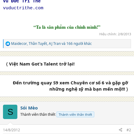
Vũ Đức Trí Thể
vuductrithe.com
“Ta là sản phẩm của chính mình!”
Hiệu chỉnh:
2/8/2013
Maidecor
,
Thần Tuyết
,
AJ Tran
và 166 người khác
R
e
a
c
〈 Việt Nam Got’s Talent trở lại!
t
i
o
n
Đến trường quay S9 xem Chuyên cơ số 6 và gặp gỡ
s
những nghệ sỹ mà bạn mến mộ!!! 〉
:
Sói Mèo
S
Thành viên thân thiết
Thành viên thân thiết
14/8/2012
#2