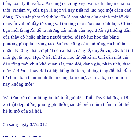
tiễn, toàn lý thuyết,… Ai cũng có công việc và trách nhiệm của họ
thôi. Nhiệm vụ của bạn là học và hãy biết nỗ lực học một cách chủ
động. Nó xuất phát từ ý thức “Ta là sản phẩm của chính mình” để
chuyển vai trò đầy tớ sang vai trò ông chủ của quá trình học. Chính
bạn mới là người đề ra những cái mình cần học dưới sự hướng dẫn
của thầy cô hoặc những người trước, rồi nỗ lực học tập bằng
phương pháp học sáng tạo. Sự học cũng cần mở rộng cách nhìn
nhận. Không phải cứ phải có cái bàn, cái ghế, quyển vở, cây bút thì
mới gọi là học. Học ở bất kì đâu, học từ bất kì ai. Chỉ cần một cái
đầu rộng mở, chịu khó quan sát, trao đổi, đánh giá, phân tích, thắc
mắc là được. Thay đổi cả hệ thống thì khó, nhưng thay đổi bắt đầu
từ chính bản thân mình thì ai cũng làm được, chỉ là bạn có muốn
hay không thôi?
Vài trăn trở của một người trẻ tuổi gửi đến Tuổi Trẻ. Giai đoạn 18 –
25 thật đẹp, đừng phung phí thời gian để biến mình thành một thế
hệ lu mờ của xã hội.
5h sáng ngày 3/7/2012