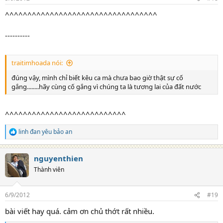
s
:
^^^^^^^^^^^^^^^^^^^^^^^^^^^^^^^^^^
----------
traitimhoada nói:
đúng vậy, mình chỉ biết kêu ca mà chưa bao giờ thật sự cố
gắng........hãy cùng cố gắng vì chúng ta là tương lai của đất nước
^^^^^^^^^^^^^^^^^^^^^^^^^^^
linh đan yêu bảo an
R
e
a
nguyenthien
c
t
Thành viên
i
o
n
6/9/2012
#19
s
:
bài viết hay quá. cảm ơn chủ thớt rất nhiều.