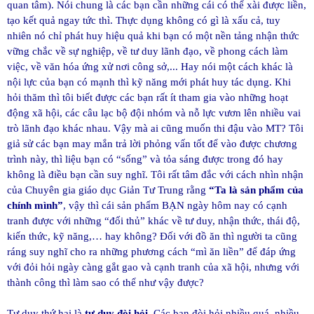
quan tâm). Nói chung là các bạn cần những cái có thể xài được liền,
tạo kết quả ngay tức thì. Thực dụng không có gì là xấu cả, tuy
nhiên nó chỉ phát huy hiệu quả khi bạn có một nền tảng nhận thức
vững chắc về sự nghiệp, về tư duy lãnh đạo, về phong cách làm
việc, về văn hóa ứng xử nơi công sở,... Hay nói một cách khác là
nội lực của bạn có mạnh thì kỹ năng mới phát huy tác dụng. Khi
hỏi thăm thì tôi biết được các bạn rất ít tham gia vào những hoạt
động xã hội, các câu lạc bộ đội nhóm và nỗ lực vươn lên nhiều vai
trò lãnh đạo khác nhau. Vậy mà ai cũng muốn thi đậu vào MT? Tôi
giả sử các bạn may mắn trả lời phỏng vấn tốt để vào được chương
trình này, thì liệu bạn có “sống” và tỏa sáng được trong đó hay
không là điều bạn cần suy nghĩ. Tôi rất tâm đắc với cách nhìn nhận
của Chuyên gia giáo dục Giản Tư Trung rằng
“Ta là sản phẩm của
chính mình”
, vậy thì cái sản phẩm BẠN ngày hôm nay có cạnh
tranh được với những “đối thủ” khác về tư duy, nhận thức, thái độ,
kiến thức, kỹ năng,… hay không? Đối với đồ ăn thì người ta cũng
ráng suy nghĩ cho ra những phương cách “mì ăn liền” để đáp ứng
với đỏi hỏi ngày càng gắt gao và cạnh tranh của xã hội, nhưng với
thành công thì làm sao có thể như vậy được?
Tư duy thứ hai là
tư duy đòi hỏi
. Các bạn đòi hỏi nhiều quá, nhiều