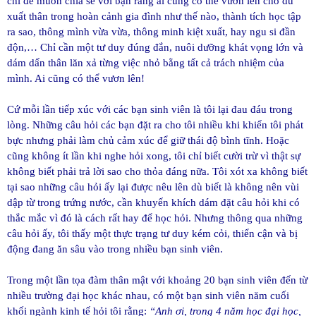
chỉ để muốn chia sẻ với bạn rằng ai cũng có thể vươn lên cho dù
xuất thân trong hoàn cảnh gia đình như thế nào, thành tích học tập
ra sao, thông mình vừa vừa, thông minh kiệt xuất, hay ngu si đần
độn,… Chỉ cần một tư duy đúng đắn, nuôi dưỡng khát vọng lớn và
dám dấn thân lăn xả từng việc nhỏ bằng tất cả trách nhiệm của
mình. Ai cũng có thể vươn lên!
Cứ mỗi lần tiếp xúc với các bạn sinh viên là tôi lại đau đáu trong
lòng. Những câu hỏi các bạn đặt ra cho tôi nhiều khi khiến tôi phát
bực nhưng phải làm chủ cảm xúc để giữ thái độ bình tĩnh. Hoặc
cũng không ít lần khi nghe hỏi xong, tôi chỉ biết cười trừ vì thật sự
không biết phải trả lời sao cho thỏa đáng nữa. Tôi xót xa không biết
tại sao những câu hỏi ấy lại được nêu lên dù biết là không nên vùi
dập từ trong trứng nước, cần khuyến khích dám đặt câu hỏi khi có
thắc mắc vì đó là cách rất hay để học hỏi. Nhưng thông qua những
câu hỏi ấy, tôi thấy một thực trạng tư duy kém cỏi, thiển cận và bị
động đang ăn sâu vào trong nhiều bạn sinh viên.
Trong một lần tọa đàm thân mật với khoảng 20 bạn sinh viên đến từ
nhiều trường đại học khác nhau, có một bạn sinh viên năm cuối
khối ngành kinh tế hỏi tôi rằng:
“Anh ơi, trong 4 năm học đại học,