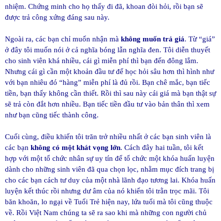
nhiệm. Chứng minh cho họ thấy đi đã, khoan đòi hỏi, rồi bạn sẽ
được trả công xứng đáng sau này.
Ngoài ra, các bạn chỉ muốn nhận mà
không muốn trả giá
. Từ “giá”
ở đây tôi muốn nói ở cả nghĩa bóng lẫn nghĩa đen. Tôi diễn thuyết
cho sinh viên khá nhiều, cái gì miễn phí thì bạn đến đông lắm.
Nhưng cái gì cần một khoản đầu tư để học hỏi sâu hơn thì hình như
với bạn nhiêu đó “hàng” miễn phí là đủ rồi. Bạn chê mắc, bạn tiếc
tiền, bạn thấy không cần thiết. Rồi thì sau này cái giá mà bạn thật sự
sẽ trả còn đắt hơn nhiều. Bạn tiếc tiền đầu tư vào bản thân thì xem
như bạn cũng tiếc thành công.
Cuối cùng, điều khiến tôi trăn trở nhiều nhất ở các bạn sinh viên là
các bạn
không có một khát vọng lớn
. Cách đây hai tuần, tôi kết
hợp với một tổ chức nhân sự uy tín để tổ chức một khóa huấn luyện
dành cho những sinh viên đã qua chọn lọc, nhằm mục đích trang bị
cho các bạn cách tư duy của một nhà lãnh đạo tương lai. Khóa huấn
luyện kết thúc rồi nhưng dư âm của nó khiến tôi trằn trọc mãi. Tôi
băn khoăn, lo ngại về Tuổi Trẻ hiện nay, lứa tuổi mà tôi cũng thuộc
về. Rồi Việt Nam chúng ta sẽ ra sao khi mà những con người chủ