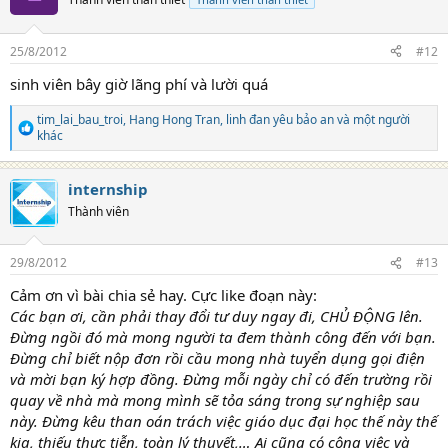
i
o
n
25/8/2012
#12
s
:
sinh viên bây giờ lãng phí và lười quá
tim_lai_bau_troi
,
Hang Hong Tran
,
linh đan yêu bảo an
và một người
R
khác
e
a
c
internship
t
Thành viên
i
o
n
s
29/8/2012
#13
:
Cảm ơn vì bài chia sẻ hay. Cực like đoạn này:
Các bạn ơi, cần phải thay đổi tư duy ngay đi, CHỦ ĐỘNG lên.
Đừng ngồi đó mà mong người ta đem thành công đến với bạn.
Đừng chỉ biết nộp đơn rồi cầu mong nhà tuyển dụng gọi điện
và mời bạn ký hợp đồng. Đừng mỗi ngày chỉ có đến trường rồi
quay về nhà mà mong mình sẽ tỏa sáng trong sự nghiệp sau
này. Đừng kêu than oán trách việc giáo dục đại học thế này thế
kia, thiếu thực tiễn, toàn lý thuyết,… Ai cũng có công việc và