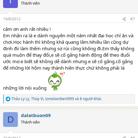
T
t
Thành viên
i
o
n
19/8/2012
#7
s
:
cảm ơn anh rất nhiều !
Em nhận ra là e dành nguyên một năm nhất đại học chỉ ăn và
chơi.Học hành thì không khả quang lắm.Nhiều lần cũng dự
định đii làm thêm nhưng sợ rùi cũng không đi.Em thấy không
quá muộn để thay đổi,e sẽ cố gắng hành động để theo đuổi
ước mơ.e biết sẽ không dễ dành nhưng e sẽ cố gắng.cố gắng
để những lời hôm nay thành hiên thực chứ không phải là
những lời nói xuông
Thảo Ly Ly
,
Thùy Vi
,
tonielambert999
và 8 người khác
R
e
a
dalatbuon09
c
D
t
Thành viên
i
o
n