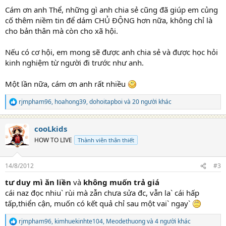
Cám ơn anh Thể, những gì anh chia sẻ cũng đã giúp em củng
cố thêm niềm tin để dám CHỦ ĐỘNG hơn nữa, không chỉ là
cho bản thân mà còn cho xã hội.
Nếu có cơ hội, em mong sẽ được anh chia sẻ và được học hỏi
kinh nghiệm từ người đi trước như anh.
Một lần nữa, cám ơn anh rất nhiều
rjmpham96
,
hoahong39
,
dohoitapboi
và 20 người khác
R
e
a
cooLkids
c
t
HOW TO LIVE
Thành viên thân thiết
i
o
n
14/8/2012
#3
s
:
tư duy mì ăn liền
và
không muốn trả giá
cái naz đọc nhiu` rùi mà zẫn chưa sửa đc, vẫn la` cái hấp
tấp,thiển cận, muốn có kết quả chỉ sau một vai` ngay`
rjmpham96
,
kimhuekinhte104
,
Meodethuong
và 4 người khác
R