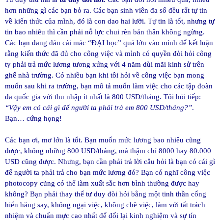
hơn những gì các bạn bỏ ra. Các bạn sinh viên đa số đều rất tự tin
về kiến thức của mình, đó là con dao hai lưỡi. Tự tin là tốt, nhưng tự
tin bao nhiêu thì cần phải nỗ lực chui rèn bản thân không ngừng.
Các bạn đang dán cái mác “ĐẠI học” quá lớn vào mình để kết luận
rằng kiến thức đã đủ cho công việc và mình có quyền đòi hỏi công
ty phải trả mức lương tương xứng với 4 năm dùi mãi kinh sử trên
ghế nhà trường. Có nhiều bạn khi tôi hỏi về công việc bạn mong
muốn sau khi ra trường, bạn mô tả muốn làm việc cho các tập đoàn
đa quốc gia với thu nhập ít nhất là 800 USD/tháng. Tôi hỏi tiếp:
“Vậy em có cái gì để người ta phải trả em 800 USD/tháng?”
.
Bạn… cứng họng!
Các bạn ơi, mơ lớn là tốt. Bạn muốn mức lương bao nhiêu cũng
được, không những 800 USD/tháng, mà thậm chí 8000 hay 80.000
USD cũng được. Nhưng, bạn cần phải trả lời câu hỏi là bạn có cái gì
để người ta phải trả cho bạn mức lương đó? Bạn có nghĩ công việc
photocopy cũng có thể làm xuất sắc hơn bình thường được hay
không? Bạn phải thay thế tư duy đòi hỏi bằng một tinh thần cống
hiến hăng say, không ngại việc, không chê việc, làm với tất trách
nhiệm và chuẩn mực cao nhất để đổi lại kinh nghiệm và sự tín