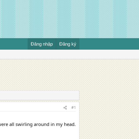
Đăng nhập
Đăng ký
#1
ere all swirling around in my head.