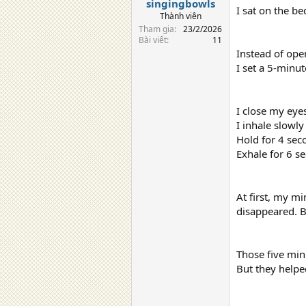
singingbowls
I sat on the b
Thành viên
Tham gia
23/2/2026
Bài viết
11
Instead of ope
I set a 5-minut
I close my eye
I inhale slowly
Hold for 4 sec
Exhale for 6 s
At first, my mi
disappeared. B
Those five min
But they helped