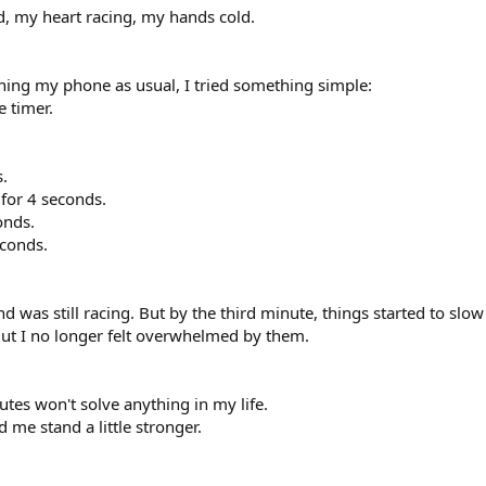
ed, my heart racing, my hands cold.
ning my phone as usual, I tried something simple:
e timer.
s.
 for 4 seconds.
onds.
econds.
nd was still racing. But by the third minute, things started to sl
ut I no longer felt overwhelmed by them.
utes won't solve anything in my life.
 me stand a little stronger.