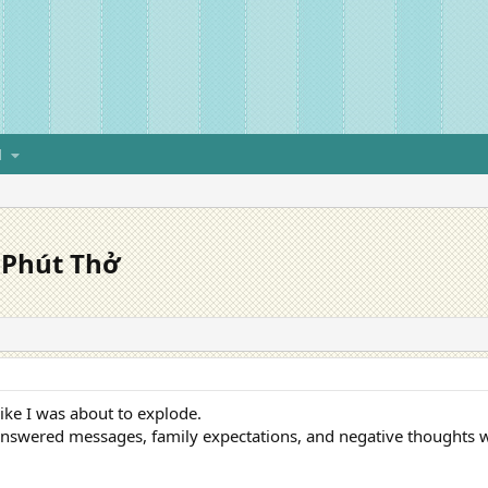
H
5 Phút Thở
 like I was about to explode.
nswered messages, family expectations, and negative thoughts w