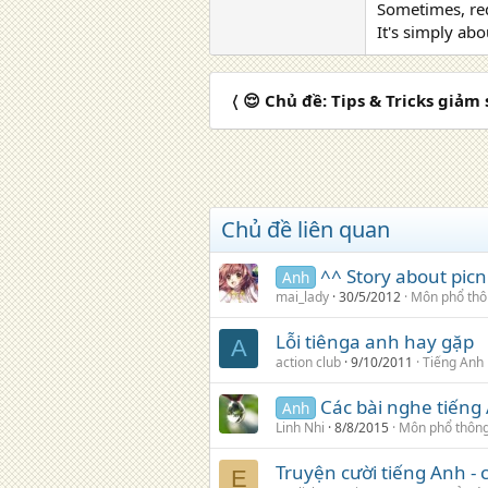
Sometimes, red
It's simply ab
〈 😌 Chủ đề: Tips & Tricks giảm
Chủ đề liên quan
^^ Story about picn
Anh
mai_lady
30/5/2012
Môn phổ th
Lỗi tiênga anh hay gặp
A
action club
9/10/2011
Tiếng Anh
Các bài nghe tiếng
Anh
Linh Nhi
8/8/2015
Môn phổ thôn
Truyện cười tiếng Anh -
E