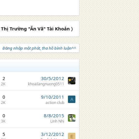
Thị Trường "Ăn Vã" Tài Khoản 〉
Đăng nhập một phát, tha hồ bình luận^^
2
30/5/2012
2K
khoailangnuong0511
0
9/10/2011
A
2K
action club
0
8/8/2015
3K
Linh Nhi
5
3/12/2012
E