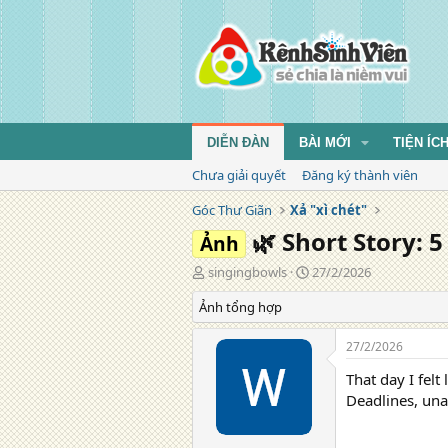
DIỄN ĐÀN
BÀI MỚI
TIỆN ÍC
Chưa giải quyết
Đăng ký thành viên
Góc Thư Giãn
Xả "xì chét"
🌿 Short Story: 
Ảnh
T
N
singingbowls
27/2/2026
á
g
Ảnh tổng hợp
c
à
g
y
i
đ
27/2/2026
ả
ă
That day I felt
n
g
Deadlines, una