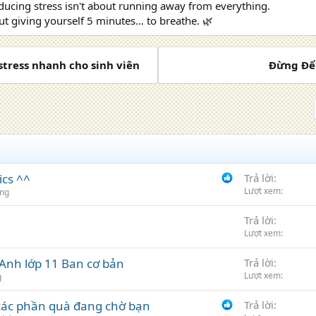
ucing stress isn't about running away from everything.
out giving yourself 5 minutes… to breathe. 🌿
 stress nhanh cho sinh viên
Đừng Để 
ics ^^
Trả lời
Lượt xem
ông
Trả lời
Lượt xem
 Anh lớp 11 Ban cơ bản
Trả lời
Lượt xem
g
 các phần quà đang chờ bạn
Trả lời