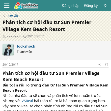
Đăng nhập
Đăng ký
Rao vặt
Phân tích cơ hội đầu tư Sun Premier
Village Kem Beach Resort
T
N
lockshock
20/10/2017
á
g
c
à
lockshock
g
y
Thành viên
i
đ
ả
ă
n
20/10/2017
#1
g
Phân tích cơ hội đầu tư Sun Premier Village
Kem Beach Resort
Bài toán rủi ro trong đầu tư tại Sun Premier Village Kem
Beach Resort
Nhiều nhà đầu tư sẽ chọn và phân tích về lợi nhuận trước.
Nhưng với
VSReal
bài toán rủi ro là bài toán quan trọng hơn.
Vậy nên VSReal sẽ chọn phân tính những rủi ro đầu tư tại Sun
Premier Village Kem Beach Resort trước. Sau đó mới nói về