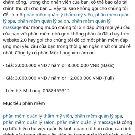
chấm công, lương cho nhân viên của bạn, có thể báo cáo tài
chính thu chi cho bạn … Vậy tại sao không gọi cho chúng tôi
để có một
phần mềm quản lý thẩm mỹ viện
,
phần mềm quản
lý spa
,
phần mềm quản lý salon
,
phần mềm quản lý
massage
như mong muốn chúng tôi xin đáp ứng mọi yêu cầu
của bạn với phần mềm nhỏ gọn không phải cài đặt chạy trên
website 2.0 hay gọi cho chúng tôi để có một phần mềm đáp
ựng mọi yêu cầu của bạn trong thời gian ngắn nhất chi phí rẻ
nhất. Công ty cổ phần Mộc Long xin cảm ơn.
- Giá: 2.000.000 VNĐ / năm or 8.000.000 VNĐ (Basic)
- Giá: 3.000.000 VNĐ / năm or 12.000.000 VNĐ (Full)
- Liên hệ: Mr.Long: 0988465312
Mục tiêu phần mềm
phần mềm quản lý thẩm mỹ viện
,
phần mềm quản lý spa
,
phần mềm quản lý salon
,
phần mềm quản lý massage
là công
cụ hữu hiệu cho việc quản lý kinh doanh tố hơn nâng cao tính
chính xác trong công việc, tiện lợi trong quản lý sổ sách, quản