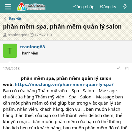
Đăng nhập
Đăng ký
Rao vặt
phần mềm spa, phần mềm quản lý salon
T
N
tranlong88
17/9/2013
á
g
c
à
tranlong88
T
g
y
Thành viên
i
đ
ả
ă
n
17/9/2013
#1
g
phần mềm spa, phần mềm quản lý salon
web:
https://moclong.vn/phan-mem-quan-ly-spa/
Bạn có cửa hàng Thẩm mỹ viện – Spa - Salon – Massage,
chuổi cửa hàng Thẩm mỹ viện – Spa - Salon – Massage bạn
cần một phần mềm có thể giúp bạn trong việc quản lý sản
phẩm, nhân viên, khách hàng, dịch vụ … bạn muốn khách
hàng thân thiết của bạn có thẻ thành viên để tích điểm, thẻ
khuyến mại … bán muốn phần mềm của bạn có thể thông
báo lịch hẹn của khách hàng, bạn muốn phần mềm đó có thể