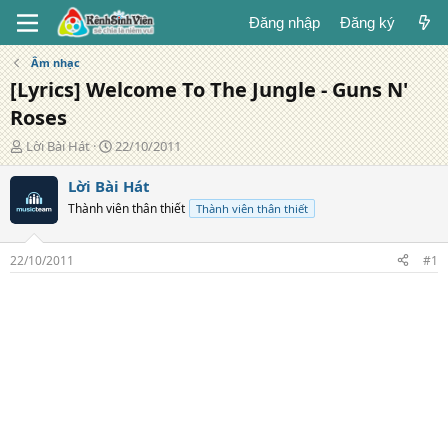
Đăng nhập
Đăng ký
Âm nhạc
[Lyrics] Welcome To The Jungle - Guns N'
Roses
T
N
Lời Bài Hát
22/10/2011
á
g
c
à
Lời Bài Hát
g
y
Thành viên thân thiết
Thành viên thân thiết
i
đ
ả
ă
n
22/10/2011
#1
g