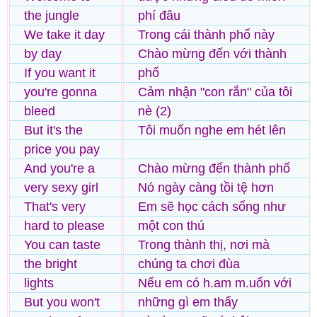
the jungle
phí đâu
We take it day
Trong cái thành phố này
by day
Chào mừng đến với thành
If you want it
phố
you're gonna
Cảm nhận "con rắn" của tôi
bleed
nè (2)
But it's the
Tôi muốn nghe em hét lên
price you pay
And you're a
Chào mừng đến thành phố
very sexy girl
Nó ngày càng tồi tệ hơn
That's very
Em sẽ học cách sống như
hard to please
một con thú
You can taste
Trong thành thị, nơi mà
the bright
chúng ta chơi đùa
lights
Nếu em có h.am m.uốn với
But you won't
những gì em thấy