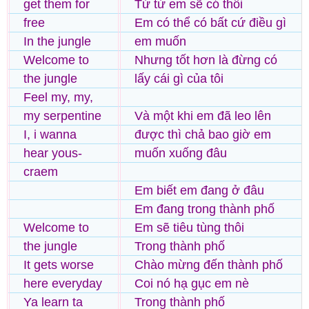
get them for
Từ từ em sẽ có thôi
free
Em có thể có bất cứ điều gì
In the jungle
em muốn
Welcome to
Nhưng tốt hơn là đừng có
the jungle
lấy cái gì của tôi
Feel my, my,
my serpentine
Và một khi em đã leo lên
I, i wanna
được thì chả bao giờ em
hear yous-
muốn xuống đâu
craem
Em biết em đang ở đâu
Em đang trong thành phố
Welcome to
Em sẽ tiêu tùng thôi
the jungle
Trong thành phố
It gets worse
Chào mừng đến thành phố
here everyday
Coi nó hạ gục em nè
Ya learn ta
Trong thành phố