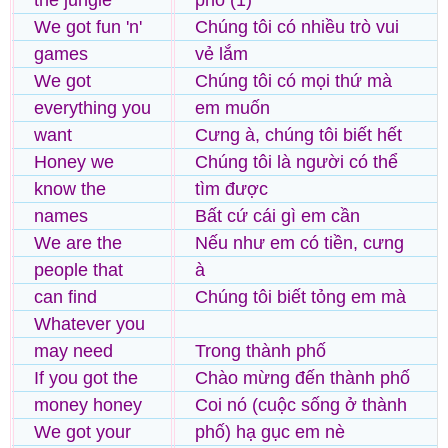
the jungle
phố (1)
We got fun 'n'
Chúng tôi có nhiều trò vui
games
vẻ lắm
We got
Chúng tôi có mọi thứ mà
everything you
em muốn
want
Cưng à, chúng tôi biết hết
Honey we
Chúng tôi là người có thể
know the
tìm được
names
Bất cứ cái gì em cần
We are the
Nếu như em có tiền, cưng
people that
à
can find
Chúng tôi biết tỏng em mà
Whatever you
may need
Trong thành phố
If you got the
Chào mừng đến thành phố
money honey
Coi nó (cuộc sống ở thành
We got your
phố) hạ gục em nè