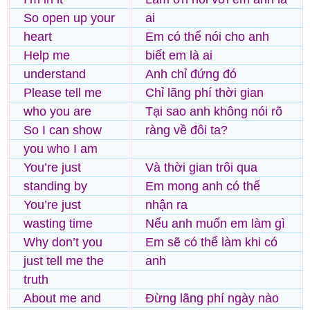
So open up your
ai
heart
Em có thể nói cho anh
Help me
biết em là ai
understand
Anh chỉ đứng đó
Please tell me
Chỉ lãng phí thời gian
who you are
Tại sao anh không nói rõ
So I can show
ràng về đôi ta?
you who I am
You’re just
Và thời gian trôi qua
standing by
Em mong anh có thể
You’re just
nhận ra
wasting time
Nếu anh muốn em làm gì
Why don’t you
Em sẽ có thể làm khi có
just tell me the
anh
truth
About me and
Đừng lãng phí ngày nào