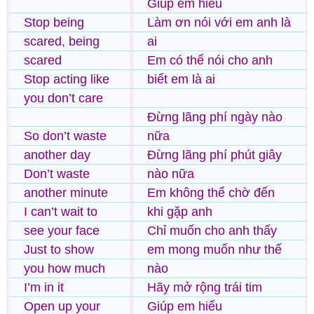
Giúp em hiểu
Stop being
Làm ơn nói với em anh là
scared, being
ai
scared
Em có thể nói cho anh
Stop acting like
biết em là ai
you don’t care
Đừng lãng phí ngày nào
So don’t waste
nữa
another day
Đừng lãng phí phút giây
Don’t waste
nào nữa
another minute
Em không thể chờ đến
I can’t wait to
khi gặp anh
see your face
Chỉ muốn cho anh thấy
Just to show
em mong muốn như thế
you how much
nào
I’m in it
Hãy mở rộng trái tim
Open up your
Giúp em hiểu