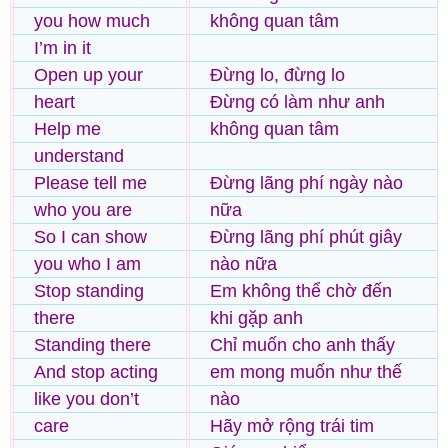
you how much
không quan tâm
I’m in it
Open up your
Đừng lo, đừng lo
heart
Đừng có làm như anh
Help me
không quan tâm
understand
Please tell me
Đừng lãng phí ngày nào
who you are
nữa
So I can show
Đừng lãng phí phút giây
you who I am
nào nữa
Stop standing
Em không thể chờ đến
there
khi gặp anh
Standing there
Chỉ muốn cho anh thấy
And stop acting
em mong muốn như thế
like you don’t
nào
care
Hãy mở rộng trái tim