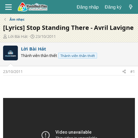
Đăng nhập
Đăng ký
Âm nhạc
[Lyrics] Stop Standing There - Avril Lavigne
T
N
Lời Bài Hát
23/10/2011
á
g
c
à
Lời Bài Hát
g
y
Thành viên thân thiết
Thành viên thân thiết
i
đ
ả
ă
n
23/10/2011
#1
g