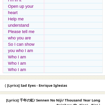
I’m in it
Open up your
heart
Help me
understand
Please tell me
who you are
So I can show
you who I am
Who I am
Who I am
Who I am
〈 [Lyrics] Sad Eyes - Enrique Iglesias
[Lyrics] 千年の虹/ Sennen No Niji/ Thousand Year Long