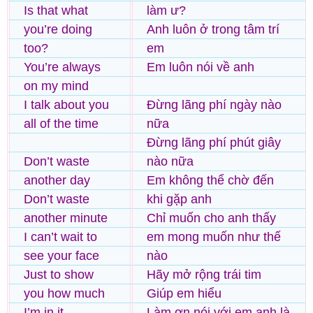
Is that what
làm ư?
you’re doing
Anh luôn ở trong tâm trí
too?
em
You’re always
Em luôn nói về anh
on my mind
I talk about you
Đừng lãng phí ngày nào
all of the time
nữa
Đừng lãng phí phút giây
Don’t waste
nào nữa
another day
Em không thể chờ đến
Don’t waste
khi gặp anh
another minute
Chỉ muốn cho anh thấy
I can’t wait to
em mong muốn như thế
see your face
nào
Just to show
Hãy mở rộng trái tim
you how much
Giúp em hiểu
I’m in it
Làm ơn nói với em anh là