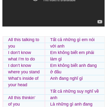
All this talking to
Tất cả những gì em nói
you
với anh
I don’t know
Em không biết em phải
what I’m to do
làm gì
I don’t know
Em không biết anh đang
where you stand
ở đâu
What’s inside of
Anh đang nghĩ gì
your head
Tất cả những suy nghĩ về
All this thinkin’
anh
of you
Là những gì anh đang