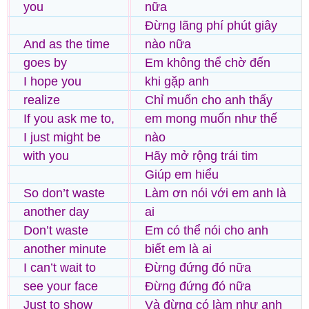
you
nữa
Đừng lãng phí phút giây
And as the time
nào nữa
goes by
Em không thể chờ đến
I hope you
khi gặp anh
realize
Chỉ muốn cho anh thấy
If you ask me to,
em mong muốn như thế
I just might be
nào
with you
Hãy mở rộng trái tim
Giúp em hiểu
So don’t waste
Làm ơn nói với em anh là
another day
ai
Don’t waste
Em có thể nói cho anh
another minute
biết em là ai
I can’t wait to
Đừng đứng đó nữa
see your face
Đừng đứng đó nữa
Just to show
Và đừng có làm như anh