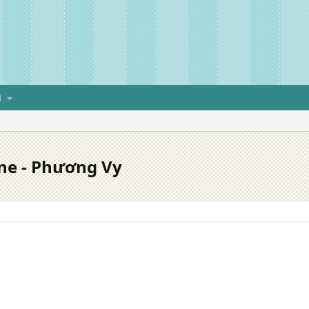
H
one - Phương Vy