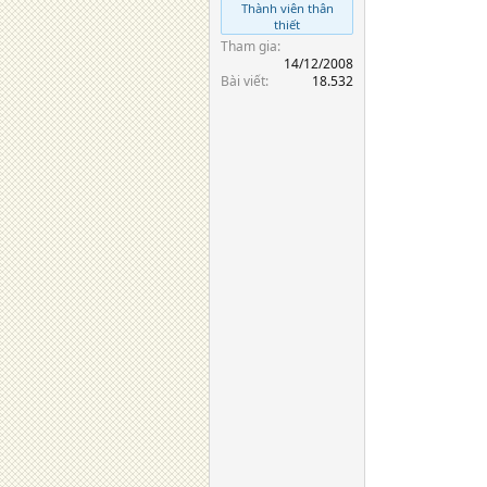
Thành viên thân
thiết
Tham gia
14/12/2008
Bài viết
18.532