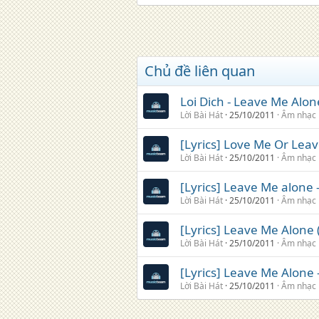
Chủ đề liên quan
Loi Dich - Leave Me Alon
Lời Bài Hát
25/10/2011
Âm nhạc
[Lyrics] Love Me Or Lea
Lời Bài Hát
25/10/2011
Âm nhạc
[Lyrics] Leave Me alone
Lời Bài Hát
25/10/2011
Âm nhạc
[Lyrics] Leave Me Alone (
Lời Bài Hát
25/10/2011
Âm nhạc
[Lyrics] Leave Me Alone 
Lời Bài Hát
25/10/2011
Âm nhạc