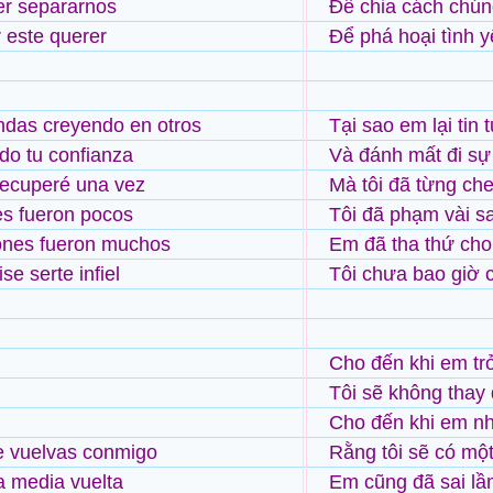
er separarnos
Để chia cách chún
r este querer
Để phá hoại tình 
ndas creyendo en otros
Tại sao em lại ti
do tu confianza
Và đánh mất đi sự 
recuperé una vez
Mà tôi đã từng ch
es fueron pocos
Tôi đã phạm vài sa
ones fueron muchos
Em đã tha thứ cho 
e serte infiel
Tôi chưa bao giờ 
Cho đến khi em trở
Tôi sẽ không thay 
Cho đến khi em nh
e vuelvas conmigo
Rằng tôi sẽ có một
a media vuelta
Em cũng đã sai l