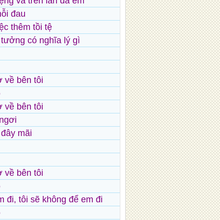
ệng và trên làn da em
nỗi đau
ệc thêm tồi tệ
 tưởng có nghĩa lý gì
 về bên tôi
ỏ
 về bên tôi
 ngơi
 đây mãi
 về bên tôi
ỏ
 đi, tôi sẽ không để em đi
ỏ