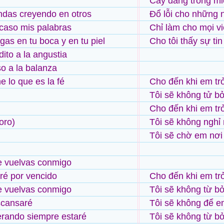
Cay đắng trong mi
ndas creyendo en otros
Đổ lỗi cho những 
caso mis palabras
Chỉ làm cho mọi vi
as en tu boca y en tu piel
Cho tôi thấy sự tin
dito a la angustia
o a la balanza
 lo que es la fé
Cho đến khi em trở
Tôi sẽ không tử b
Cho đến khi em trở
oro)
Tôi sẽ không nghỉ
Tôi sẽ chờ em nơi
e vuelvas conmigo
ré por vencido
Cho đến khi em trở
e vuelvas conmigo
Tôi sẽ không từ b
scansaré
Tôi sẽ không để em
rando siempre estaré
Tôi sẽ không từ b