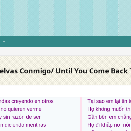
H
uelvas Conmigo/ Until You Come Back
ndas creyendo en otros
Tại sao em lại ti
 no quieren verme
Họ không muốn thấ
y sin razón de ser
Gần bên em chẳng
n diciendo mentiras
Họ đi khắp nơi nói