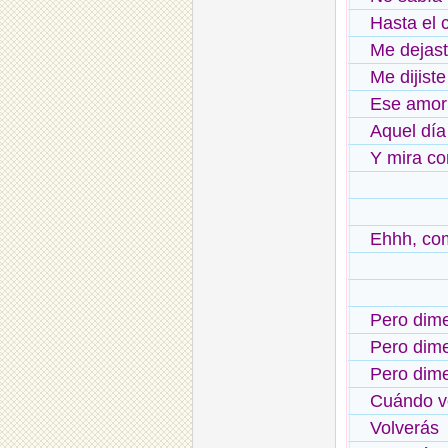
Hasta el
Me dejast
Me dijist
Ese amor
Aquel día
Y mira c
Ehhh, co
Pero dim
Pero dim
Pero dim
Cuándo v
Volverás