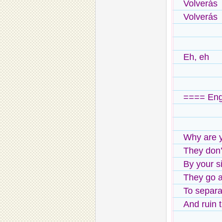
Volverás
Volverás
Eh, eh
==== Eng
Why are y
They don’
By your s
They go a
To separa
And ruin t