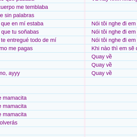
 cuerpo me temblaba
e sin palabras
e que en mí estaba
Nói tôi nghe đi em
 que tu soñabas
Nói tôi nghe đi em
 te entregué todo de mí
Nói tôi nghe đi em
omo me pagas
Khi nào thì em sẽ
Quay về
Quay về
mo, ayyy
Quay về
e mamacita
e mamacita
e mamacita
olverás