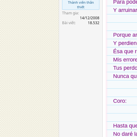
Para pod
Thành viên thân
thiết
Y arruina
Tham gia
14/12/2008
Bài viết
18.532
Porque a
Y perdien
Ésa que 
Mis error
Tus perd
Nunca quis
Coro:
Hasta qu
No daré l