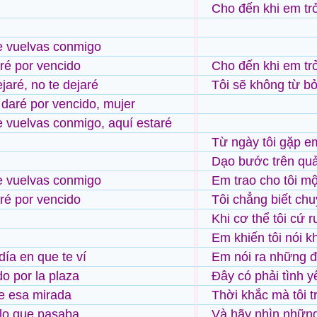
Cho đến khi em trở
e vuelvas conmigo
ré por vencido
Cho đến khi em trở
jaré, no te dejaré
Tôi sẽ không từ b
daré por vencido, mujer
 vuelvas conmigo, aquí estaré
Từ ngày tôi gặp e
Dạo bước trên qu
e vuelvas conmigo
Em trao cho tôi mộ
ré por vencido
Tôi chẳng biết chu
Khi cơ thể tôi cứ r
Em khiến tôi nói k
día en que te ví
Em nói ra những đi
 por la plaza
Đây có phải tình 
e esa mirada
Thời khắc mà tôi 
lo que pasaba
Và hãy nhìn những 