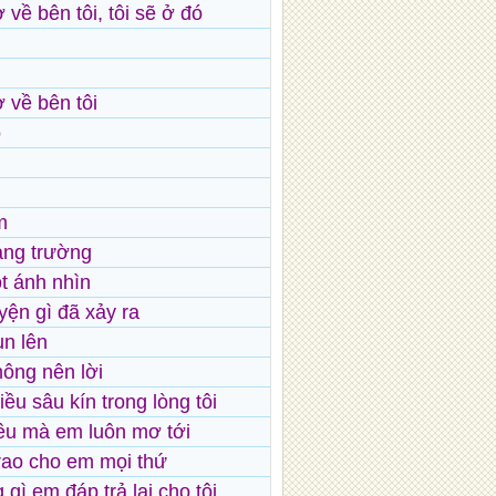
 về bên tôi, tôi sẽ ở đó
 về bên tôi
ỏ
m
ảng trường
t ánh nhìn
yện gì đã xảy ra
un lên
hông nên lời
ều sâu kín trong lòng tôi
yêu mà em luôn mơ tới
trao cho em mọi thứ
gì em đáp trả lại cho tôi