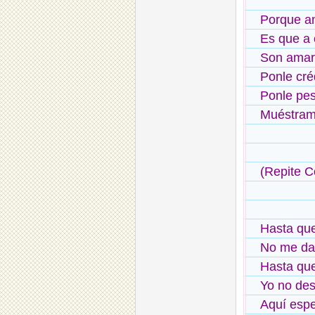
Porque a
Es que a 
Son amarg
Ponle cré
Ponle pes
Muéstrame
(Repite C
Hasta qu
No me da
Hasta qu
Yo no de
Aquí espe