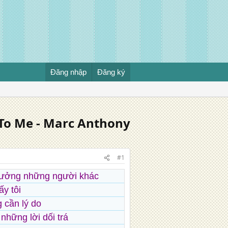
Đăng nhập
Đăng ký
 To Me - Marc Anthony
#1
n tưởng những người khác
y tôi
 cần lý do
 những lời dối trá