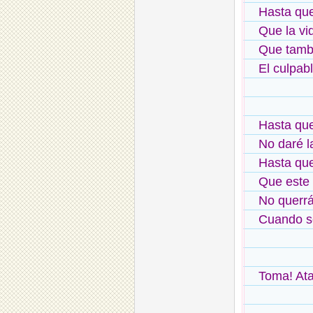
Hasta que
Que la vi
Que tambi
El culpabl
Hasta qu
No daré l
Hasta que
Que este 
No querrá
Cuando se
Toma! Ata