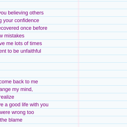
ou believing others
g your confidence
ecovered once before
w mistakes
ve me lots of times
nt to be unfaithful
 come back to me
hange my mind,
realize
e a good life with you
were wrong too
 the blame