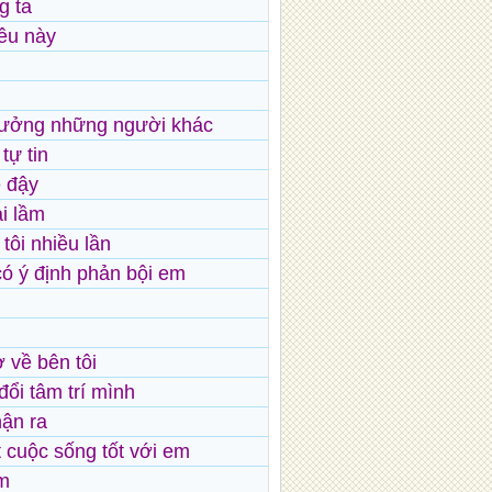
g ta
yêu này
n tưởng những người khác
tự tin
e đậy
i lầm
tôi nhiều lần
có ý định phản bội em
 về bên tôi
đổi tâm trí mình
ận ra
 cuộc sống tốt với em
ầm