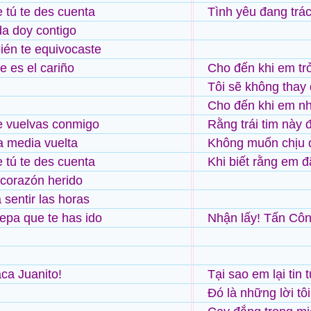
 tú te des cuenta
Tình yêu đang trá
da doy contigo
én te equivocaste
e es el cariño
Cho đến khi em trở
Tôi sẽ không thay 
Cho đến khi em nh
e vuelvas conmigo
Rằng trái tim này 
a media vuelta
Không muốn chịu 
 tú te des cuenta
Khi biết rằng em đ
corazón herido
 sentir las horas
pa que te has ido
Nhận lấy! Tấn Côn
ca Juanito!
Tại sao em lại ti
Đó là những lời tô