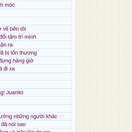
ch móc
 về bên tôi
đổi tâm trí mình
ận ra
đã bị tổn thương
đựng hàng giờ
ã đi xa
g! Juanito
n tưởng những người khác
i đã nói sao