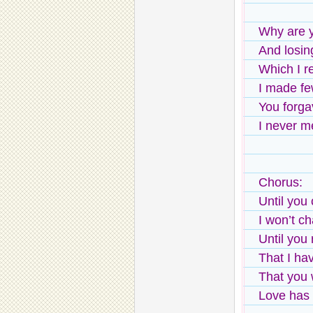
Why are y
And losin
Which I r
I made fe
You forga
I never me
Chorus:
Until you
I won’t c
Until you 
That I hav
That you 
Love has