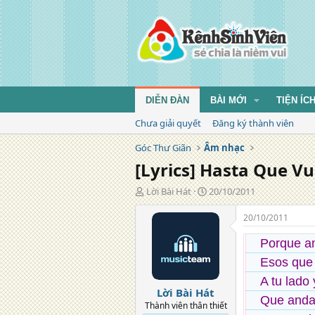
DIỄN ĐÀN
BÀI MỚI
TIỆN ÍC
Chưa giải quyết
Đăng ký thành viên
Góc Thư Giãn
Âm nhạc
[Lyrics] Hasta Que V
T
N
Lời Bài Hát
20/10/2011
á
g
c
à
20/10/2011
g
y
i
đ
Porque a
ả
ă
Esos que
n
g
A tu lado 
Lời Bài Hát
Que anda
Thành viên thân thiết