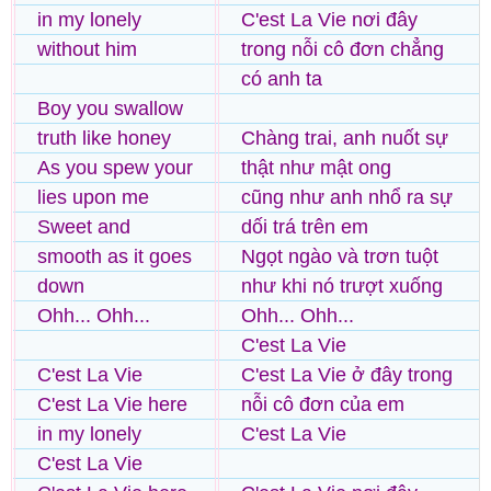
in my lonely
C'est La Vie nơi đây
without him
trong nỗi cô đơn chẳng
có anh ta
Boy you swallow
truth like honey
Chàng trai, anh nuốt sự
As you spew your
thật như mật ong
lies upon me
cũng như anh nhổ ra sự
Sweet and
dối trá trên em
smooth as it goes
Ngọt ngào và trơn tuột
down
như khi nó trượt xuống
Ohh... Ohh...
Ohh... Ohh...
C'est La Vie
C'est La Vie
C'est La Vie ở đây trong
C'est La Vie here
nỗi cô đơn của em
in my lonely
C'est La Vie
C'est La Vie