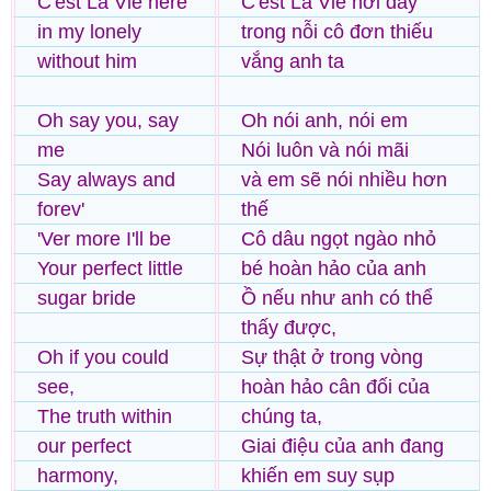
C'est La Vie here
C'est La Vie nơi đây
in my lonely
trong nỗi cô đơn thiếu
without him
vắng anh ta
Oh say you, say
Oh nói anh, nói em
me
Nói luôn và nói mãi
Say always and
và em sẽ nói nhiều hơn
forev'
thế
'Ver more I'll be
Cô dâu ngọt ngào nhỏ
Your perfect little
bé hoàn hảo của anh
sugar bride
Ồ nếu như anh có thể
thấy được,
Oh if you could
Sự thật ở trong vòng
see,
hoàn hảo cân đối của
The truth within
chúng ta,
our perfect
Giai điệu của anh đang
harmony,
khiến em suy sụp