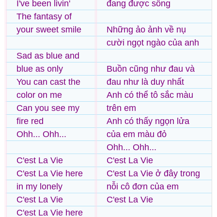
I've been livin'
đang được sống
The fantasy of
your sweet smile
Những ảo ảnh về nụ
cười ngọt ngào của anh
Sad as blue and
blue as only
Buồn cũng như đau và
You can cast the
đau như là duy nhất
color on me
Anh có thể tô sắc màu
Can you see my
trên em
fire red
Anh có thấy ngọn lửa
Ohh... Ohh...
của em màu đỏ
Ohh... Ohh...
C'est La Vie
C'est La Vie
C'est La Vie here
C'est La Vie ở đây trong
in my lonely
nỗi cô đơn của em
C'est La Vie
C'est La Vie
C'est La Vie here