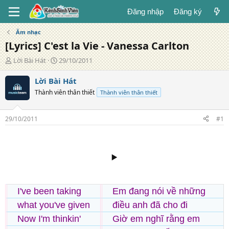
Đăng nhập
Đăng ký
Âm nhạc
[Lyrics] C'est la Vie - Vanessa Carlton
T
N
Lời Bài Hát
29/10/2011
á
g
c
à
Lời Bài Hát
g
y
Thành viên thân thiết
Thành viên thân thiết
i
đ
ả
ă
n
29/10/2011
#1
g
▶️
I've been taking
Em đang nói về những
what you've given
điều anh đã cho đi
Now I'm thinkin'
Giờ em nghĩ rằng em