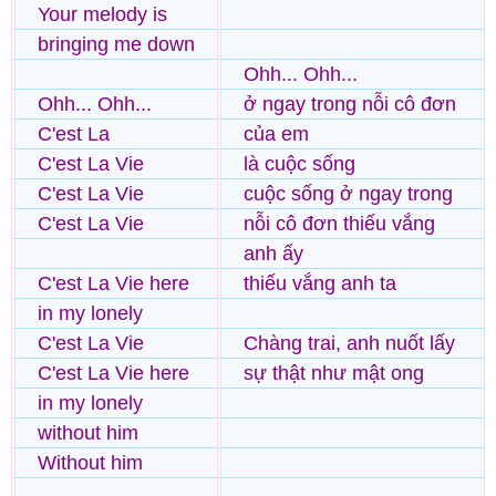
Your melody is
bringing me down
Ohh... Ohh...
Ohh... Ohh...
ở ngay trong nỗi cô đơn
C'est La
của em
C'est La Vie
là cuộc sống
C'est La Vie
cuộc sống ở ngay trong
C'est La Vie
nỗi cô đơn thiếu vắng
anh ấy
C'est La Vie here
thiếu vắng anh ta
in my lonely
C'est La Vie
Chàng trai, anh nuốt lấy
C'est La Vie here
sự thật như mật ong
in my lonely
without him
Without him