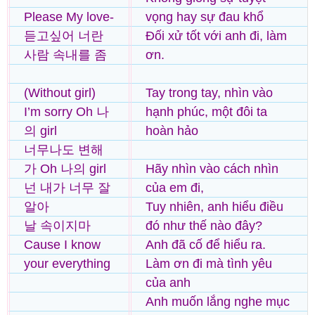
Please My love-
vọng hay sự đau khổ
듣고싶어 너란
Đối xử tốt với anh đi, làm
사람 속내를 좀
ơn.
(Without girl)
Tay trong tay, nhìn vào
I’m sorry Oh 나
hạnh phúc, một đôi ta
의 girl
hoàn hảo
너무나도 변해
가 Oh 나의 girl
Hãy nhìn vào cách nhìn
넌 내가 너무 잘
của em đi,
알아
Tuy nhiên, anh hiểu điều
날 속이지마
đó như thế nào đây?
Cause I know
Anh đã cố để hiểu ra.
your everything
Làm ơn đi mà tình yêu
của anh
Anh muốn lắng nghe mục