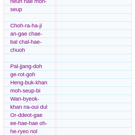
neun nae moh-
seup
Choh-ra-ha-ji
an-gae chae-
bal chal-hae-
chuoh
Pal-jjang-doh
ge-rot-goh
Heng-buk-khan
moh-seup-bi
Wan-byeok-
khan na-oui dul
Or-ddeot-gae
ee-hae-hae oh-
he-ryeo nol