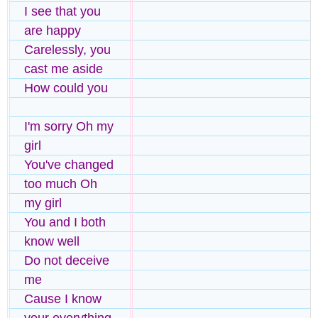
I see that you
are happy
Carelessly, you
cast me aside
How could you
I'm sorry Oh my
girl
You've changed
too much Oh
my girl
You and I both
know well
Do not deceive
me
Cause I know
your everything