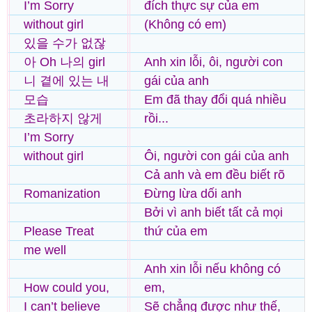
I’m Sorry
đích thực sự của em
without girl
(Không có em)
있을 수가 없잖
아 Oh 나의 girl
Anh xin lỗi, ôi, người con
니 곁에 있는 내
gái của anh
모습
Em đã thay đổi quá nhiều
초라하지 않게
rồi...
I’m Sorry
without girl
Ôi, người con gái của anh
Cả anh và em đều biết rõ
Romanization
Đừng lừa dối anh
Bởi vì anh biết tất cả mọi
Please Treat
thứ của em
me well
Anh xin lỗi nếu không có
How could you,
em,
I can’t believe
Sẽ chẳng được như thế,