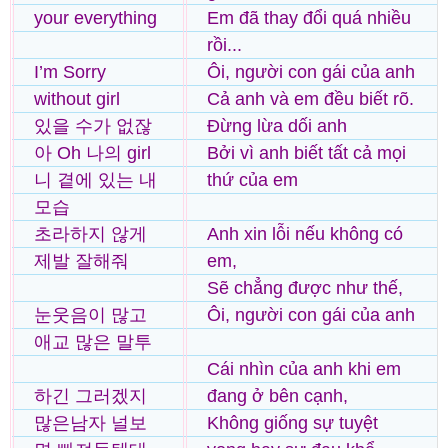
your everything
Em đã thay đổi quá nhiều
rồi...
I’m Sorry
Ôi, người con gái của anh
without girl
Cả anh và em đều biết rõ.
있을 수가 없잖
Đừng lừa dối anh
아 Oh 나의 girl
Bởi vì anh biết tất cả mọi
니 곁에 있는 내
thứ của em
모습
초라하지 않게
Anh xin lỗi nếu không có
제발 잘해줘
em,
Sẽ chẳng được như thế,
눈웃음이 많고
Ôi, người con gái của anh
애교 많은 말투
Cái nhìn của anh khi em
하긴 그러겠지
đang ở bên cạnh,
많은남자 널보
Không giống sự tuyệt