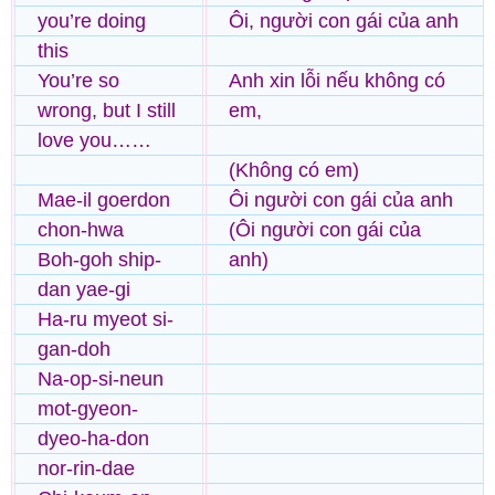
you’re doing
Ôi, người con gái của anh
this
You’re so
Anh xin lỗi nếu không có
wrong, but I still
em,
love you……
(Không có em)
Mae-il goerdon
Ôi người con gái của anh
chon-hwa
(Ôi người con gái của
Boh-goh ship-
anh)
dan yae-gi
Ha-ru myeot si-
gan-doh
Na-op-si-neun
mot-gyeon-
dyeo-ha-don
nor-rin-dae