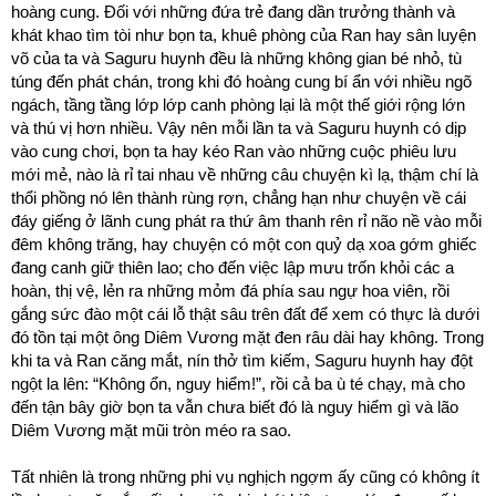
hoàng cung. Đối với những đứa trẻ đang dần trưởng thành và
khát khao tìm tòi như bọn ta, khuê phòng của Ran hay sân luyện
võ của ta và Saguru huynh đều là những không gian bé nhỏ, tù
túng đến phát chán, trong khi đó hoàng cung bí ẩn với nhiều ngõ
ngách, tầng tầng lớp lớp canh phòng lại là một thế giới rộng lớn
và thú vị hơn nhiều. Vậy nên mỗi lần ta và Saguru huynh có dịp
vào cung chơi, bọn ta hay kéo Ran vào những cuộc phiêu lưu
mới mẻ, nào là rỉ tai nhau về những câu chuyện kì lạ, thậm chí là
thổi phồng nó lên thành rùng rợn, chẳng hạn như chuyện về cái
đáy giếng ở lãnh cung phát ra thứ âm thanh rên rỉ não nề vào mỗi
đêm không trăng, hay chuyện có một con quỷ dạ xoa gớm ghiếc
đang canh giữ thiên lao; cho đến việc lập mưu trốn khỏi các a
hoàn, thị vệ, lẻn ra những mỏm đá phía sau ngự hoa viên, rồi
gắng sức đào một cái lỗ thật sâu trên đất để xem có thực là dưới
đó tồn tại một ông Diêm Vương mặt đen râu dài hay không. Trong
khi ta và Ran căng mắt, nín thở tìm kiếm, Saguru huynh hay đột
ngột la lên: “Không ổn, nguy hiểm!”, rồi cả ba ù té chạy, mà cho
đến tận bây giờ bọn ta vẫn chưa biết đó là nguy hiểm gì và lão
Diêm Vương mặt mũi tròn méo ra sao.
Tất nhiên là trong những phi vụ nghịch ngợm ấy cũng có không ít