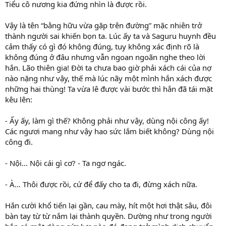
Tiểu cô nương kia đứng nhìn là được rồi.
Vậy là tên “bằng hữu vừa gặp trên đường” mặc nhiên trở
thành người sai khiến bọn ta. Lúc ấy ta và Saguru huynh đều
cảm thấy có gì đó không đúng, tuy không xác định rõ là
không đúng ở đâu nhưng vẫn ngoan ngoãn nghe theo lời
hắn. Lão thiên gia! Đời ta chưa bao giờ phải xách cái của nợ
nào nặng như vậy, thế mà lúc nãy một mình hắn xách được
những hai thùng! Ta vừa lê được vài bước thì hắn đã tái mặt
kêu lên:
- Ấy ấy, làm gì thế? Không phải như vậy, dùng nội công ấy!
Các ngươi mang như vậy hao sức lắm biết không? Dùng nội
công đi.
- Nội… Nội cái gì cơ? - Ta ngơ ngác.
- À… Thôi được rồi, cứ để đấy cho ta đi, đừng xách nữa.
Hắn cười khổ tiến lại gần, cau mày, hít một hơi thật sâu, đôi
bàn tay từ từ nắm lại thành quyền. Dường như trong người