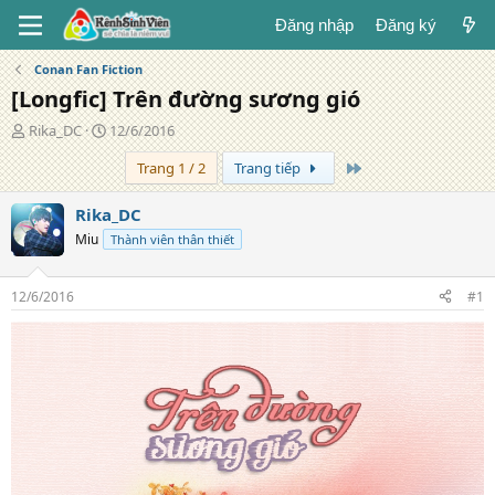
Đăng nhập
Đăng ký
Conan Fan Fiction
[Longfic] Trên đường sương gió
T
N
Rika_DC
12/6/2016
á
g
Trang cuối
Trang 1 / 2
Trang tiếp
c
à
g
y
i
đ
Rika_DC
ả
ă
Miu
Thành viên thân thiết
n
g
12/6/2016
#1