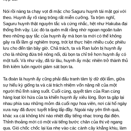
Nói rồi nàng ta chạy vọt đi mặc cho Saguru huynh tái mặt gọi với
theo. Huynh ấy rõ ràng trông rất miễn cưỡng. Ta trộm nghĩ,
Saguru huynh thật nguyên tắc và cứng nhắc, hệt như Hakuba đại
thống lĩnh vậy. Lúc đó ta quên mất rằng nhờ ngoan ngoãn tuân
theo những quy tắc của huynh ấy mà bọn ta mới có thể không
gây ra lỗi lầm gì nghiêm trọng, trót lọt thực hiện nhiều cuộc phiêu
lưu cho đến tận bây giờ. Chả trách, ta và Ran luôn bị huynh ấy
cho là những đứa trẻ nông nổi, dù bọn ta chỉ trẻ hơn huynh ấy có
một tuổi. Và như vậy, đã từ lâu, huynh ấy mặc nhiên trở thành thủ
lĩnh kiêm luôn người giám sát bọn ta.
Ta đoán là huynh ấy cũng phải đấu tranh tâm lý dữ dội lắm, giữa
sự hiếu kỳ giống ta và cái trách nhiệm vốn nặng nề của một
người thủ lĩnh sáng suốt. Cuối cùng, quyết tâm của Ran cùng
hàng loạt lời hứa của ta khiến huynh ấy xiêu lòng. Bọn ta gặp lại
nhau phía sau những mỏm đá cuối ngự hoa viên, nơi cái hố ngày
xưa nay đã được tuyết trắng lấp đầy. Ngoài này yên tĩnh quá,
khác xa cái không khí náo nhiệt đầy tiếng nhạc trong đại điện.
Thỉnh thoảng mới có một vài tiếng bước chân của thị vệ ngang
qua. Gió chốc chốc lại lùa nhẹ vào các cành cây khẳng khiu, làm