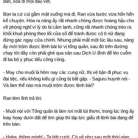
dần, xóa đi mọi dấu vết.
Bọn ta cứ cúi gằm mặt xuống mà đi. Ran vừa bước vừa hổn hển
kể chuyện. Hóa ra nàng ấy rất nhanh chóng được hoàng hậu cho
về phòng nghỉ vì lý do bị cảm lạnh, cũng rất nhanh chóng trèo ra
khỏi khuê phòng theo lối cửa sổ để tránh được cô tì nữ đang
đứng gác ngay cửa chính. Nhưng phải mất một lúc lâu sau, nàng
ấy mới trộm được lệnh bài từ vị tổng quản, sau đó trên đường
chạy tới đây còn phải ghé qua sân sau Dịch U đình để lén cuỗm
đi ba bộ y phục tiểu công công.
- May cho muội là hôm nay các cung nữ, thị vệ bận đi phục vụ
đại tiệc, nếu không kiểu gì cũng bị bắt gặp. - Saguru huynh nói -
Và làm thế nào mà muội trộm được lệnh bài?
Ran lém lỉnh trả lời:
- Muội nói với Tổng quản là làm rơi mất túi thơm, trong lúc ông ấy
loay hoay dưới đất để tìm giúp thì lập tức giấu đi lệnh bài đang để
trên bàn.
- Haha, thông minh! - Ta bật cười. Có vẻ như sau một thời gian