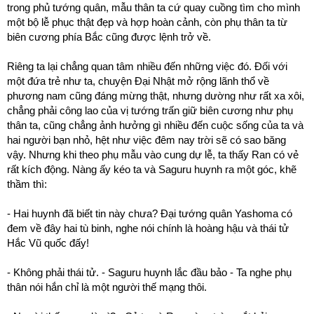
trong phủ tướng quân, mẫu thân ta cứ quay cuồng tìm cho mình
một bộ lễ phục thật đẹp và hợp hoàn cảnh, còn phụ thân ta từ
biên cương phía Bắc cũng được lệnh trở về.
Riêng ta lại chẳng quan tâm nhiều đến những việc đó. Đối với
một đứa trẻ như ta, chuyện Đại Nhật mở rộng lãnh thổ về
phương nam cũng đáng mừng thật, nhưng dường như rất xa xôi,
chẳng phải công lao của vị tướng trấn giữ biên cương như phụ
thân ta, cũng chẳng ảnh hưởng gì nhiều đến cuộc sống của ta và
hai người bạn nhỏ, hệt như việc đêm nay trời sẽ có sao băng
vậy. Nhưng khi theo phụ mẫu vào cung dự lễ, ta thấy Ran có vẻ
rất kích động. Nàng ấy kéo ta và Saguru huynh ra một góc, khẽ
thầm thì:
- Hai huynh đã biết tin này chưa? Đại tướng quân Yashoma có
đem về đây hai tù binh, nghe nói chính là hoàng hậu và thái tử
Hắc Vũ quốc đấy!
- Không phải thái tử. - Saguru huynh lắc đầu bảo - Ta nghe phụ
thân nói hắn chỉ là một người thế mạng thôi.