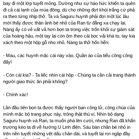
bay đi một lớp tuyết mỏng. Dường như sự háo hức khiến ta quên
đi cả cái lạnh của mùa đông, dù cho những đợt khói trắng cứ phả
ra theo từng nhịp thở. Ta và Saguru huynh phải đợi một lúc lâu
mới thấy được thân ảnh bé nhỏ của Ran từ đằng xa chạy lại.
Nàng ấy có vẻ vất vả hơn bọn ta trong việc trốn khỏi sự giám sát
của hoàng hậu, một tay lại còn ôm theo cái bọc vải khá to, tay kia
xách theo một hộp gỗ nho nhỏ. Nàng ta thở hổn hển:
- Mau, các huynh mặc cái này vào. Quần áo của tiểu công công
đấy!
- Còn cái kia? - Ta liếc nhìn cái hộp - Chúng ta cần cải trang thành
người giao thức ăn phải không?
- Chính xác!
Lần đầu tiên bọn ta được thấy người bạn công tử, công chúa của
mình mặc bộ trang phục này, trông thật thú vị. Nhìn bộ dạng
Saguru huynh và Ran, ta muốn phá lên cười, nhưng Ran đã khẩn
trương kéo ta đi về hướng U Linh điện. Sáu bàn chân bé nhỏ in
trên nền tuyết những vệt dấu chân dài, và tuyết lại rơi ngập đầy