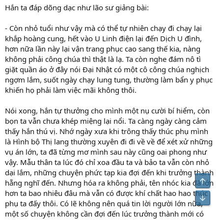
Hắn ta đáp dõng dạc như lão sư giảng bài:
- Còn nhỏ tuổi như vậy mà có thể tự nhiên chạy đi chạy lại
khắp hoàng cung, hết vào U Linh điện lại đến Dịch U đình,
hơn nữa lần này lại vận trang phục cao sang thế kia, nàng
không phải công chúa thì thật là lạ. Ta còn nghe đám nô tì
giặt quần áo ở đây nói Đại Nhật có một cô công chúa nghịch
ngợm lắm, suốt ngày chạy lung tung, thường làm bẩn y phục
khiến họ phải làm việc mãi không thôi.
Nói xong, hắn tự thưởng cho mình một nụ cười bí hiểm, còn
bọn ta vẫn chưa khép miệng lại nổi. Ta càng ngày càng cảm
thấy hắn thú vị. Nhớ ngày xưa khi trông thấy thúc phụ mình
là Hình bộ Thị lang thường xuyên đi đi về về để xét xử những
vụ án lớn, ta đã từng mơ mình sau này cũng oai phong như
vậy. Mẫu thân ta lúc đó chỉ xoa đầu ta và bảo ta vẫn còn nhỏ
dại lắm, những chuyện phức tạp kia đợi đến khi trưởng thành
Top
hẵng nghĩ đến. Nhưng hóa ra không phải, tên nhóc kia đã lớn
hơn ta bao nhiêu đâu mà vẫn có được khí chất hao hao thúc
Bot
phụ ta đấy thôi. Có lẽ không nên quá tin lời người lớn nữa,
một số chuyện không cần đợi đến lúc trưởng thành mới có