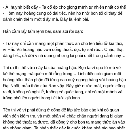
- À, huynh biết đấy - Ta cố ép cho giọng mình tự nhiên nhất có thể
- Hôm nay hoàng cung có đại tiệc, nên họ nhờ bọn tôi đi thay để
đánh chén thêm một tí ấy mà. Đây là lệnh bài.
Hắn cầm lấy tấm lệnh bài, săm soi rồi dặn:
- Từ nay chỉ cần mang một phần thức ăn cho tên tiểu tử kia thôi,
vì Hắc Vũ hoàng hậu vừa uống thuốc độc tự sát rồi… Chậc, thật
đáng tiếc, cả đời vinh quang nhưng lại phải chết trong cảnh này…
Thì ra thi thể vừa nãy là của hoàng hậu. Bọn ta vì quá tò mò về
kẻ thế mạng mà quên mất rằng trong U Linh điện còn giam một
hoàng hậu, thân phận đã từng cao quý ngang hàng với hoàng hậu
Đại Nhật, mẫu thân của Ran vậy. Bây giờ nước mất, người cũng
ra đi, không có nghi lễ, không có quốc tang, chỉ có một mảnh vải
trắng phủ lên người trong tiết trời giá lạnh.
Tên thị vệ vì phải đứng ở cổng để lập tức báo cáo khi có quan
viên đến kiểm tra, và một phần vì chắc chắn người đang bị giam
không thể thoát ra được, đã đồng ý cho bọn ta mang thức ăn vào
tận phòng giam. Ta nhận thấy đây là cuộc khám phá táo bạo nhất