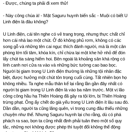
- Được, chúng ta phải đi xem thử!
- Này công chúa à! - Mặt Saguru huynh biến sắc - Muội có biết U
Linh điện là đâu không?
U Linh điện, cái tên nghe có vẻ trang trọng, nhưng thực chất chỉ
hơn cái nhà lao một chút. Ở đó không phủ rơm, không có các
song gỗ và những tên cai ngục thích đánh người, mà là một căn
phòng lớn tối tăm, khóa kín, chỉ chừa lại một khe hở nhỏ để đón
lấy chút tia sáng hiếm hoi. Bên ngoài là khoảng sân khá rộng có
lính canh nơi cửa ra vào và những bức tường cao bao bọc.
Người bị giam trong U Linh điện thường là những tội nhân đặc
biệt, được hưởng một chút tôn trọng cuối cùng. Tất nhiên bọn họ
không nhiều. Ta nghe mẫu thân kể lại rằng lần gần đây nhất có
người bị giam trong U Linh điện là vào ba năm trước. Một vị lão
công công hầu hạ Thiên Hoàng đã gây ra tội lớn, bị Thiên Hoàng
trừng phạt. Ông ấy chết do già yếu trong U Linh điện ít lâu sau đó.
Dần dần, người ta cũng lãng quên, vì trong cung đâu thiếu những
chuyện như thế. Nhưng Saguru huynh lại cho rằng, dù có phá
phách ra sao, bọn ta cũng nhất định phải tuân theo một số quy
tắc, những nơi không được phép thì tuyệt đối không thể động