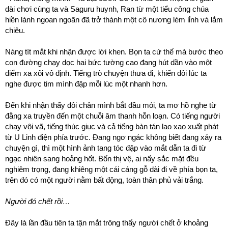
dài chơi cùng ta và Saguru huynh, Ran từ một tiểu công chúa
hiền lành ngoan ngoãn đã trở thành một cô nương lém lỉnh và lắm
chiêu.
Nàng tít mắt khi nhận được lời khen. Bọn ta cứ thế mà bước theo
con đường chạy dọc hai bức tường cao đang hút dần vào một
điểm xa xôi vô định. Tiếng trò chuyện thưa đi, khiến đôi lúc ta
nghe được tim mình đập mỗi lúc một nhanh hơn.
Đến khi nhận thấy đôi chân mình bắt đầu mỏi, ta mơ hồ nghe từ
đằng xa truyền đến một chuỗi âm thanh hỗn loạn. Có tiếng người
chạy vội vã, tiếng thúc giục và cả tiếng bàn tán lao xao xuất phát
từ U Linh điện phía trước. Đang ngơ ngác không biết đang xảy ra
chuyện gì, thì một hình ảnh tang tóc đập vào mắt dẫn ta đi từ
ngạc nhiên sang hoảng hốt. Bốn thị vệ, ai nấy sắc mặt đều
nghiêm trọng, đang khiêng một cái cáng gỗ dài đi về phía bọn ta,
trên đó có một người nằm bất động, toàn thân phủ vải trắng.
Người đó chết rồi…
Đây là lần đầu tiên ta tận mắt trông thấy người chết ở khoảng