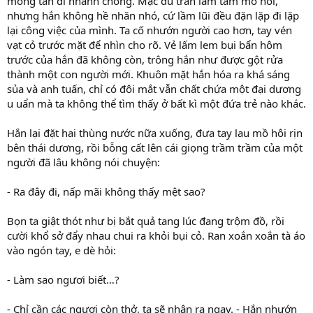
mỏng tan đi nhanh chóng. Mặc dù trán lấm tấm mồ hôi,
nhưng hắn không hề nhăn nhó, cứ lầm lũi đều đặn lặp đi lặp
lại công việc của mình. Ta cố nhướn người cao hơn, tay vén
vạt cỏ trước mặt để nhìn cho rõ. Vẻ lấm lem bụi bẩn hôm
trước của hắn đã không còn, trông hắn như được gột rửa
thành một con người mới. Khuôn mặt hắn hóa ra khá sáng
sủa và anh tuấn, chỉ có đôi mắt vẫn chất chứa một đại dương
u uẩn mà ta không thể tìm thấy ở bất kì một đứa trẻ nào khác.
Hắn lại đặt hai thùng nước nữa xuống, đưa tay lau mồ hôi rịn
bên thái dương, rồi bỗng cất lên cái giọng trầm trầm của một
người đã lâu không nói chuyện:
- Ra đây đi, nấp mãi không thấy mệt sao?
Bọn ta giật thót như bị bắt quả tang lúc đang trộm đồ, rồi
cười khổ sở đẩy nhau chui ra khỏi bụi cỏ. Ran xoắn xoắn tà áo
vào ngón tay, e dè hỏi:
- Làm sao ngươi biết…?
- Chỉ cần các ngươi còn thở, ta sẽ nhận ra ngay. - Hắn nhướn