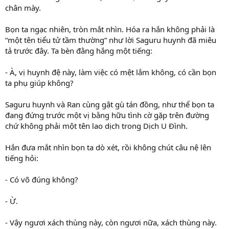
chân mày.
Bọn ta ngạc nhiên, tròn mắt nhìn. Hóa ra hắn không phải là
“một tên tiểu tử tầm thường” như lời Saguru huynh đã miêu
tả trước đây. Ta bèn đằng hắng một tiếng:
- À, vị huynh đệ này, làm việc có mệt lắm không, có cần bọn
ta phụ giúp không?
Saguru huynh và Ran cùng gật gù tán đồng, như thể bọn ta
đang đứng trước một vị bằng hữu tình cờ gặp trên đường
chứ không phải một tên lao dịch trong Dịch U Đình.
Hắn đưa mắt nhìn bọn ta dò xét, rồi không chút câu nệ lên
tiếng hỏi:
- Có võ đúng không?
- Ừ.
- Vậy ngươi xách thùng này, còn ngươi nữa, xách thùng này.