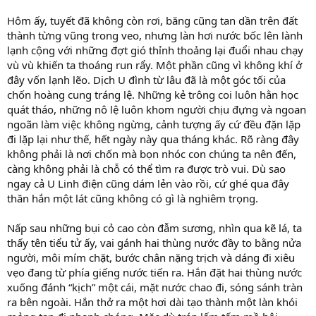
Hôm ấy, tuyết đã không còn rơi, băng cũng tan dần trên đất
thành từng vũng trong veo, nhưng làn hơi nước bốc lên lành
lạnh cộng với những đợt gió thỉnh thoảng lại đuổi nhau chạy
vù vù khiến ta thoáng run rẩy. Một phần cũng vì không khí ở
đây vốn lạnh lẽo. Dịch U đình từ lâu đã là một góc tối của
chốn hoàng cung tráng lệ. Những kẻ trông coi luôn hằn học
quát tháo, những nô lệ luôn khom người chịu đựng và ngoan
ngoãn làm việc không ngừng, cảnh tượng ấy cứ đều đặn lặp
đi lặp lại như thế, hết ngày này qua tháng khác. Rõ ràng đây
không phải là nơi chốn mà bọn nhóc con chúng ta nên đến,
càng không phải là chỗ có thể tìm ra được trò vui. Dù sao
ngay cả U Linh điện cũng dám lẻn vào rồi, cứ ghé qua đây
thăn hắn một lát cũng không có gì là nghiêm trọng.
Nấp sau những bụi cỏ cao còn đẫm sương, nhìn qua kẽ lá, ta
thấy tên tiểu tử ấy, vai gánh hai thùng nước đầy to bằng nửa
người, môi mím chặt, bước chân nặng trịch và dáng đi xiêu
vẹo đang từ phía giếng nước tiến ra. Hắn đặt hai thùng nước
xuống đánh “kịch” một cái, mặt nước chao đi, sóng sánh tràn
ra bên ngoài. Hắn thở ra một hơi dài tạo thành một làn khói