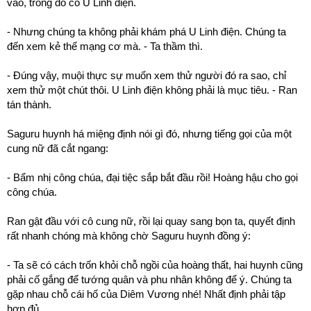
vào, trong đó có U Linh điện.
- Nhưng chúng ta không phải khám phá U Linh điện. Chúng ta
đến xem kẻ thế mạng cơ mà. - Ta thầm thì.
- Đúng vậy, muội thực sự muốn xem thử người đó ra sao, chỉ
xem thử một chút thôi. U Linh điện không phải là mục tiêu. - Ran
tán thành.
Saguru huynh há miệng định nói gì đó, nhưng tiếng gọi của một
cung nữ đã cắt ngang:
- Bẩm nhị công chúa, đại tiệc sắp bắt đầu rồi! Hoàng hậu cho gọi
công chúa.
Ran gật đầu với cô cung nữ, rồi lại quay sang bọn ta, quyết định
rất nhanh chóng mà không chờ Saguru huynh đồng ý:
- Ta sẽ có cách trốn khỏi chỗ ngồi của hoàng thất, hai huynh cũng
phải cố gắng để tướng quân và phu nhân không để ý. Chúng ta
gặp nhau chỗ cái hố của Diêm Vương nhé! Nhất định phải tập
hợp đủ.