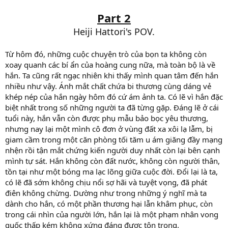
Part 2
Heiji Hattori's POV.
Từ hôm đó, những cuộc chuyện trò của bọn ta không còn
xoay quanh các bí ẩn của hoàng cung nữa, mà toàn bộ là về
hắn. Ta cũng rất ngạc nhiên khi thấy mình quan tâm đến hắn
nhiều như vậy. Ánh mắt chất chứa bi thương cùng dáng vẻ
khép nép của hắn ngày hôm đó cứ ám ảnh ta. Có lẽ vì hắn đặc
biệt nhất trong số những người ta đã từng gặp. Đáng lẽ ở cái
tuổi này, hắn vẫn còn được phụ mẫu bảo bọc yêu thương,
nhưng nay lại một mình cô đơn ở vùng đất xa xôi lạ lẫm, bị
giam cầm trong một căn phòng tối tăm u ám giăng đầy mạng
nhện rồi tận mắt chứng kiến người duy nhất còn lại bên cạnh
mình tự sát. Hắn không còn đất nước, không còn người thân,
tồn tại như một bóng ma lạc lõng giữa cuộc đời. Đổi lại là ta,
có lẽ đã sớm không chịu nổi sợ hãi và tuyệt vọng, đã phát
điên không chừng. Dường như trong những ý nghĩ mà ta
dành cho hắn, có một phần thương hại lẫn khâm phục, còn
trong cái nhìn của người lớn, hắn lại là một phạm nhân vong
quốc thấp kém không xứng đáng được tôn trọng.