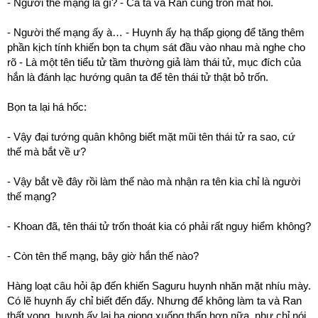
- Người thế mạng là gì? - Cả ta và Ran cùng tròn mắt hỏi.
- Người thế mạng ấy à… - Huynh ấy hạ thấp giọng để tăng thêm
phần kịch tính khiến bọn ta chụm sát đầu vào nhau mà nghe cho
rõ - Là một tên tiểu tử tầm thường giả làm thái tử, mục đích của
hắn là đánh lạc hướng quân ta để tên thái tử thật bỏ trốn.
Bọn ta lại há hốc:
- Vậy đại tướng quân không biết mặt mũi tên thái tử ra sao, cứ
thế mà bắt về ư?
- Vậy bắt về đây rồi làm thế nào mà nhận ra tên kia chỉ là người
thế mạng?
- Khoan đã, tên thái tử trốn thoát kia có phải rất nguy hiểm không?
- Còn tên thế mạng, bây giờ hắn thế nào?
Hàng loạt câu hỏi ập đến khiến Saguru huynh nhăn mặt nhíu mày.
Có lẽ huynh ấy chỉ biết đến đấy. Nhưng để không làm ta và Ran
thất vọng, huynh ấy lại hạ giọng xuống thấp hơn nữa, như chỉ nói