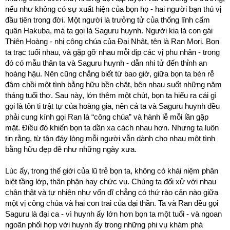
nếu như không có sự xuất hiện của bọn họ - hai người bạn thú vị
đầu tiên trong đời. Một người là trưởng tử của thống lĩnh cấm
quân Hakuba, mà ta gọi là Saguru huynh. Người kia là con gái
Thiên Hoàng - nhị công chúa của Đại Nhật, tên là Ran Mori. Bọn
ta trạc tuổi nhau, và gặp gỡ nhau mỗi dịp các vị phu nhân - trong
đó có mẫu thân ta và Saguru huynh - dẫn nhi tử đến thỉnh an
hoàng hậu. Nên cũng chẳng biết từ bao giờ, giữa bọn ta bén rễ
đâm chồi một tình bằng hữu bền chặt, bên nhau suốt những năm
tháng tuổi thơ. Sau này, lớn thêm một chút, bọn ta hiểu ra cái gì
gọi là tôn ti trật tự của hoàng gia, nên cả ta và Saguru huynh đều
phải cung kính gọi Ran là “công chúa” và hành lễ mỗi lần gặp
mặt. Điều đó khiến bọn ta dần xa cách nhau hơn. Nhưng ta luôn
tin rằng, từ tận đáy lòng mỗi người vẫn dành cho nhau một tình
bằng hữu đẹp đẽ như những ngày xưa.
Lúc ấy, trong thế giới của lũ trẻ bọn ta, không có khái niệm phân
biệt tầng lớp, thân phận hay chức vụ. Chúng ta đối xử với nhau
chân thật và tự nhiên như vốn dĩ chẳng có thứ rào cản nào giữa
một vị công chúa và hai con trai của đại thần. Ta và Ran đều gọi
Saguru là đại ca - vì huynh ấy lớn hơn bọn ta một tuổi - và ngoan
ngoãn phối hợp với huynh ấy trong những phi vụ khám phá