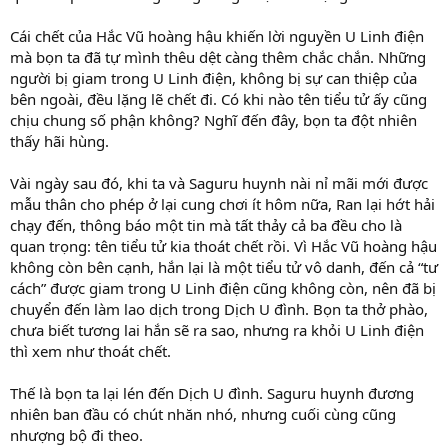
Cái chết của Hắc Vũ hoàng hậu khiến lời nguyền U Linh điện
mà bọn ta đã tự mình thêu dệt càng thêm chắc chắn. Những
người bị giam trong U Linh điện, không bị sự can thiệp của
bên ngoài, đều lặng lẽ chết đi. Có khi nào tên tiểu tử ấy cũng
chịu chung số phận không? Nghĩ đến đây, bọn ta đột nhiên
thấy hãi hùng.
Vài ngày sau đó, khi ta và Saguru huynh nài nỉ mãi mới được
mẫu thân cho phép ở lại cung chơi ít hôm nữa, Ran lại hớt hải
chạy đến, thông báo một tin mà tất thảy cả ba đều cho là
quan trọng: tên tiểu tử kia thoát chết rồi. Vì Hắc Vũ hoàng hậu
không còn bên cạnh, hắn lại là một tiểu tử vô danh, đến cả “tư
cách” được giam trong U Linh điện cũng không còn, nên đã bị
chuyển đến làm lao dịch trong Dịch U đình. Bọn ta thở phào,
chưa biết tương lai hắn sẽ ra sao, nhưng ra khỏi U Linh điện
thì xem như thoát chết.
Thế là bọn ta lại lén đến Dịch U đình. Saguru huynh đương
nhiên ban đầu có chút nhăn nhó, nhưng cuối cùng cũng
nhượng bộ đi theo.