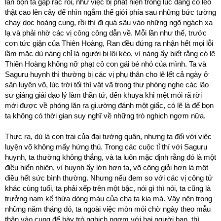
lần bọn ta gặp rắc rối, như việc bị phát hiện trong lúc đang cố leo
thật cao lên cây để nhìn ngắm thế giới phía sau những bức tường
chạy dọc hoàng cung, rồi thì đi quá sâu vào những ngõ ngách xa
lạ và phải nhờ các vị công công dẫn về. Mỗi lần như thế, trước
cơn tức giận của Thiên Hoàng, Ran đều đứng ra nhận hết mọi lỗi
lầm mặc dù nàng chỉ là người bị lôi kéo, vì nàng ấy biết rằng có lẽ
Thiên Hoàng không nỡ phạt cô con gái bé nhỏ của mình. Ta và
Saguru huynh thì thường bị các vị phụ thân cho lê lết cả ngày ở
sân luyện võ, lúc trời tối thì vật vã trong thư phòng nghe các lão
sư giảng giải đạo lý làm thần tử, đến khuya khi mệt mỏi rã rời
mới được về phòng lăn ra gi.ường đánh một giấc, có lẽ là để bọn
ta không có thời gian suy nghĩ về những trò nghịch ngợm nữa.
Thực ra, dù là con trai của đại tướng quân, nhưng ta đối với việc
luyện võ không mấy hứng thú. Trong các cuộc tỉ thí với Saguru
huynh, ta thường không thắng, và ta luôn mặc định rằng đó là một
điều hiển nhiên, vì huynh ấy lớn hơn ta, võ công giỏi hơn là một
điều hết sức bình thường. Nhưng nếu đem so với các vị công tử
khác cùng tuổi, ta phải xếp trên một bậc, nói gì thì nói, ta cũng là
trưởng nam kế thừa dòng máu của cha ta kia mà. Vậy nên trong
những năm tháng đó, ta ngoài việc mòn mỏi chờ ngày theo mẫu
thân vào cung để bày trò nghịch ngợm với hai người bạn, thì