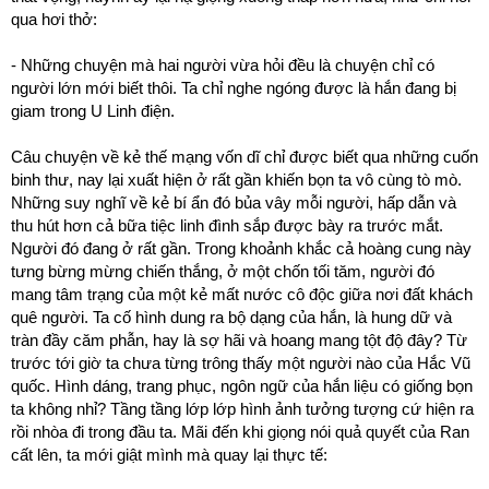
qua hơi thở:
- Những chuyện mà hai người vừa hỏi đều là chuyện chỉ có
người lớn mới biết thôi. Ta chỉ nghe ngóng được là hắn đang bị
giam trong U Linh điện.
Câu chuyện về kẻ thế mạng vốn dĩ chỉ được biết qua những cuốn
binh thư, nay lại xuất hiện ở rất gần khiến bọn ta vô cùng tò mò.
Những suy nghĩ về kẻ bí ẩn đó bủa vây mỗi người, hấp dẫn và
thu hút hơn cả bữa tiệc linh đình sắp được bày ra trước mắt.
Người đó đang ở rất gần. Trong khoảnh khắc cả hoàng cung này
tưng bừng mừng chiến thắng, ở một chốn tối tăm, người đó
mang tâm trạng của một kẻ mất nước cô độc giữa nơi đất khách
quê người. Ta cố hình dung ra bộ dạng của hắn, là hung dữ và
tràn đầy căm phẫn, hay là sợ hãi và hoang mang tột độ đây? Từ
trước tới giờ ta chưa từng trông thấy một người nào của Hắc Vũ
quốc. Hình dáng, trang phục, ngôn ngữ của hắn liệu có giống bọn
ta không nhỉ? Tầng tầng lớp lớp hình ảnh tưởng tượng cứ hiện ra
rồi nhòa đi trong đầu ta. Mãi đến khi giọng nói quả quyết của Ran
cất lên, ta mới giật mình mà quay lại thực tế: