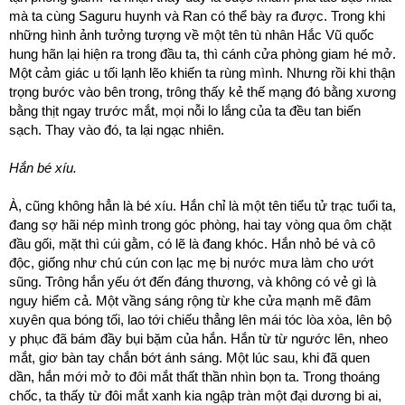
mà ta cùng Saguru huynh và Ran có thể bày ra được. Trong khi
những hình ảnh tưởng tượng về một tên tù nhân Hắc Vũ quốc
hung hãn lại hiện ra trong đầu ta, thì cánh cửa phòng giam hé mở.
Một cảm giác u tối lạnh lẽo khiến ta rùng mình. Nhưng rồi khi thận
trọng bước vào bên trong, trông thấy kẻ thế mạng đó bằng xương
bằng thịt ngay trước mắt, mọi nỗi lo lắng của ta đều tan biến
sạch. Thay vào đó, ta lại ngạc nhiên.
Hắn bé xíu.
À, cũng không hẳn là bé xíu. Hắn chỉ là một tên tiểu tử trạc tuổi ta,
đang sợ hãi nép mình trong góc phòng, hai tay vòng qua ôm chặt
đầu gối, mặt thì cúi gằm, có lẽ là đang khóc. Hắn nhỏ bé và cô
độc, giống như chú cún con lạc mẹ bị nước mưa làm cho ướt
sũng. Trông hắn yếu ớt đến đáng thương, và không có vẻ gì là
nguy hiểm cả. Một vầng sáng rộng từ khe cửa mạnh mẽ đâm
xuyên qua bóng tối, lao tới chiếu thẳng lên mái tóc lòa xòa, lên bộ
y phục đã bám đầy bụi bặm của hắn. Hắn từ từ ngước lên, nheo
mắt, giơ bàn tay chắn bớt ánh sáng. Một lúc sau, khi đã quen
dần, hắn mới mở to đôi mắt thất thần nhìn bọn ta. Trong thoáng
chốc, ta thấy từ đôi mắt xanh kia ngập tràn một đại dương bi ai,