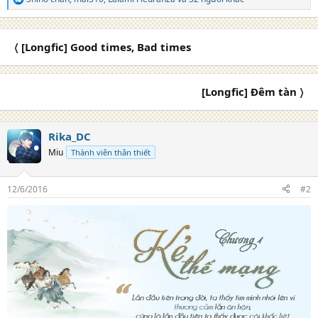
R
e
a
c
〈 [Longfic] Good times, Bad times
t
i
o
n
[Longfic] Đêm tàn 〉
s
:
Rika_DC
Miu
Thành viên thân thiết
12/6/2016
#2