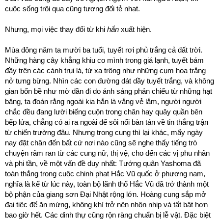
cuộc sống trôi qua cũng tương đối tẻ nhạt.
Nhưng, mọi việc thay đổi từ khi
hắn
xuất hiện.
Mùa đông năm ta mười ba tuổi, tuyết rơi phủ trắng cả đất trời.
Những hàng cây khẳng khiu co mình trong giá lạnh, tuyết bám
đầy trên các cành trụi lá, từ xa trông như những cụm hoa trắng
nở tưng bừng. Nhìn các con đường dát dầy tuyết trắng, và không
gian bốn bề như mờ dần đi do ánh sáng phản chiếu từ những hạt
băng, ta đoán rằng ngoài kia hẳn là vắng vẻ lắm, người người
chắc đều đang lười biếng cuộn trong chăn hay quây quần bên
bếp lửa, chẳng có ai ra ngoài để sôi nổi bàn tán về tin thắng trận
từ chiến trường đâu. Nhưng trong cung thì lại khác, mấy ngày
nay đặt chân đến bất cứ nơi nào cũng sẽ nghe thấy tiếng trò
chuyện râm ran từ các cung nữ, thị vệ, cho đến các vị phu nhân
và phi tần, về một vấn đề duy nhất: Tướng quân Yashoma đã
toàn thắng trong cuộc chinh phạt Hắc Vũ quốc ở phương nam,
nghĩa là kể từ lúc này, toàn bộ lãnh thổ Hắc Vũ đã trở thành một
bộ phận của giang sơn Đại Nhật rộng lớn. Hoàng cung sắp mở
đại tiệc để ăn mừng, không khí trở nên nhộn nhịp và tất bật hơn
bao giờ hết. Các dinh thự cũng rộn ràng chuẩn bị lễ vật. Đặc biệt