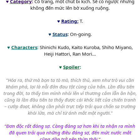
♥
Category
:
Cổ trang, một chút bi kịch. Sẽ có ngược nhưng
không đến mức lên bờ xuống ruộng.
♥
Rating:
T.
♥
Status
:
On-going.
♥
Characters
:
Shinichi Kudo, Kaito Kuroba, Shiho Miyano,
Heiji Hattori, Ran Mori…
♥
Spoiler
:
“
Hóa ra, thứ mà bọn ta tò mò, thích thú, xem như trò vui cần
khám phá, lại là nỗi đớn đau tột cùng của hắn. Lần đầu tiên
trong đời, ta thấy tim mình nhói lên vì thương cảm lẫn ân hận,
cũng là lần đầu tiên ta thấy được cái khốc liệt của chiến tranh
– cướp đoạt, không cần phải trực tiếp trải qua chốn sa trường
khói lửa, mà chỉ từ ánh mắt một người.
“
“
Đơn độc rất đáng sợ. Càng đáng sợ hơn khi ta nhận ra mình
đã quen trải qua những điều đáng sợ, đến mức nước mắt
cũng dần trở nên thừa thãi.
“