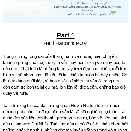
Part 1
Heiji Hattori's POV.
Trong những rộng dài của tháng năm và những biến chuyển
không ngừng của cuộc đời, ta vẫn hay hồi tưởng về ngày bọn ta
còn nhỏ. Thật kì lạ là những kí ức ấy tươi đẹp bao nhiêu, mỗi khi
hiện về sẽ nhòa nhạt dần đi, rồi lại khiến ta buồn bã bấy nhiêu. Có
lẽ là ta đang nuối tiếc, vì bao nhiêu kỉ niệm thì vẫn ở trong tim,
còn đám trẻ bọn ta lại cứ mãi lớn lên rồi đi xa dần, chẳng bao giờ
quay về nữa.
Ta là trưởng tử của đại tướng quân Heizo Hattori trấn giữ biên
cương phía bắc. Ta được định sẵn là sẽ nối nghiệp phụ thân, cả
cuộc đời gắn liền với thanh gươm yên ngựa, bảo vệ nền thái bình
của giang sơn Đại Nhật. Tuổi thơ của ta có lẽ đã bị nhấn chìm bởi
những cuốn binh thư, những đợt tập luyện vất vả trong võ trường,