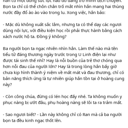
hắn có một dòng sức lực nào đó đang trở mình dịch chuyển.
Bọn ta chỉ có thể chôn chân trố mắt nhìn hắn mang hai thùng
nước đầy đổ ào ào vào trong lu. Xong việc, hắn bảo:
- Mặc dù không xuất sắc lắm, nhưng ta có thể dạy các ngươi
dùng nội lực, với điều kiện học rồi phải thực hành bằng cách
xách nước hộ ta. Đồng ý không?
Ba người bọn ta ngạc nhiên nhìn hắn. Làm thế nào mà tên
tiểu tử đáng thương ngày trước trong U Linh điện lại như
được tái sinh thế nhỉ? Hay là nỗi buồn của trẻ thơ chóng qua
hơn nỗi đau của người lớn? Hay là trong lòng hắn bấy giờ
chưa kịp hình thành ý niệm về mất mát và đau thương, chỉ có
bản năng thích ứng là tự nhiên giúp hắn tồn tại ở hoàng cung
này?
- Còn công chúa, đừng có lén học đấy nhé. Ta không muốn y
phục nàng bị ướt đâu, phụ hoàng nàng sẽ lôi ta ra trảm mất.
- Sao ngươi biết? - Lần này không chỉ có Ran mà cả ba người
bọn ta đều kinh ngạc thốt lên.