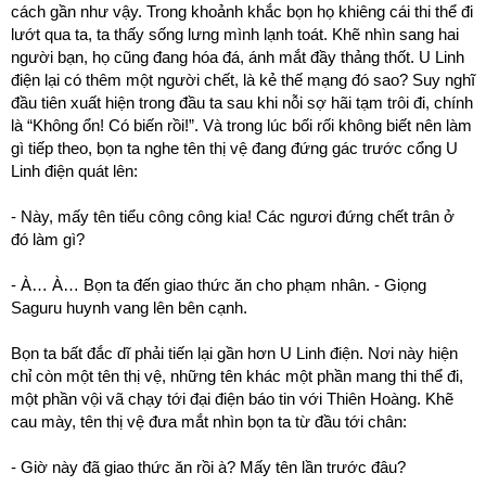
cách gần như vậy. Trong khoảnh khắc bọn họ khiêng cái thi thể đi
lướt qua ta, ta thấy sống lưng mình lạnh toát. Khẽ nhìn sang hai
người bạn, họ cũng đang hóa đá, ánh mắt đầy thảng thốt. U Linh
điện lại có thêm một người chết, là kẻ thế mạng đó sao? Suy nghĩ
đầu tiên xuất hiện trong đầu ta sau khi nỗi sợ hãi tạm trôi đi, chính
là “Không ổn! Có biến rồi!”. Và trong lúc bối rối không biết nên làm
gì tiếp theo, bọn ta nghe tên thị vệ đang đứng gác trước cổng U
Linh điện quát lên:
- Này, mấy tên tiểu công công kia! Các ngươi đứng chết trân ở
đó làm gì?
- À… À… Bọn ta đến giao thức ăn cho phạm nhân. - Giọng
Saguru huynh vang lên bên cạnh.
Bọn ta bất đắc dĩ phải tiến lại gần hơn U Linh điện. Nơi này hiện
chỉ còn một tên thị vệ, những tên khác một phần mang thi thể đi,
một phần vội vã chạy tới đại điện báo tin với Thiên Hoàng. Khẽ
cau mày, tên thị vệ đưa mắt nhìn bọn ta từ đầu tới chân:
- Giờ này đã giao thức ăn rồi à? Mấy tên lần trước đâu?