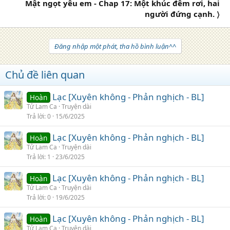
Mật ngọt yêu em - Chap 17: Một khúc đêm rơi, hai
người đứng cạnh. 〉
Đăng nhập một phát, tha hồ bình luận^^
Chủ đề liên quan
Lạc [Xuyên không - Phản nghịch - BL]
Hoàn
Tử Lam Ca
Truyện dài
Trả lời
0
15/6/2025
Lạc [Xuyên không - Phản nghịch - BL]
Hoàn
Tử Lam Ca
Truyện dài
Trả lời
1
23/6/2025
Lạc [Xuyên không - Phản nghịch - BL]
Hoàn
Tử Lam Ca
Truyện dài
Trả lời
0
19/6/2025
Lạc [Xuyên không - Phản nghịch - BL]
Hoàn
Tử Lam Ca
Truyện dài