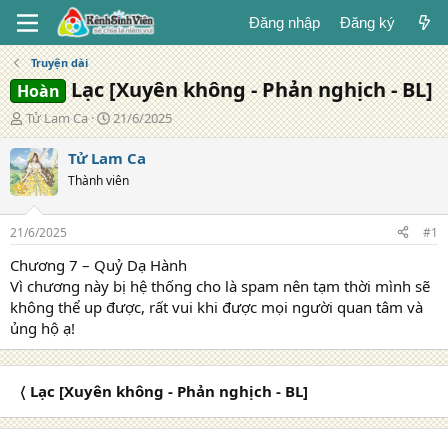
Đăng nhập
Đăng ký
Truyện dài
Lạc [Xuyên không - Phản nghịch - BL]
Hoàn
T
N
Tử Lam Ca
21/6/2025
á
g
c
à
Tử Lam Ca
g
y
Thành viên
i
đ
ả
ă
n
21/6/2025
#1
g
Chương 7 – Quỷ Dạ Hành
Vì chương này bị hệ thống cho là spam nên tạm thời mình sẽ
không thể up được, rất vui khi được mọi người quan tâm và
ủng hộ ạ!
〈 Lạc [Xuyên không - Phản nghịch - BL]