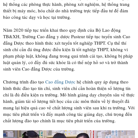
hệ thống các phòng thực hành, phòng xét nghiệm, hệ thống trang
thiết bị máy móc, hóa chất do nhà trường trực tiếp đầu tư để đảm
bảo công tác dạy và học tại trường.
Năm 2020 tiếp tục triển khai theo quy định của Bộ Lao động
TB&XH, Trường Cao đẳng y dược Pasteur tiếp tục tuyển sinh Cao
đẳng Dược theo hình thức xét tuyển tốt nghiệp THPT. Cụ thế thí
sinh chỉ cần đá ứng được điều kiện là tốt nghiệp THPT, không vi
phạm pháp luật, không đang trong quá trình cải tạo, không bị pháp
luật quản lý, có đầy đủ sức khỏe là có thể nộp hồ sơ và trở thành
sinh viên Cao đẳng Dược của trường.
Chương trình đào tạo
Cao đẳng Dược
hệ chính quy áp dụng theo
hình thức đào tạo tín chỉ, sinh viên chỉ cần hoàn thiện số lượng tín
chỉ là đủ điều kiện ra trường. Mô hình giảng dạy chuyên sâu về thực
hành, giảm tải số lượng tiết học của các môn thiên về lý thuyết đã
mang lại hiệu quả cao về chất lượng sinh viên sau khi ra trường. Với
mục tiêu phát triển và đẩy mạnh công tác giảng dạy, chú trọng đến
chất lượng đào tạo chính là mục tiêu phát triển của trường.