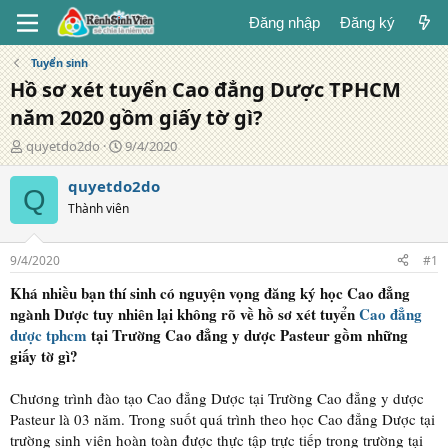
Đăng nhập
Đăng ký
Tuyển sinh
Hồ sơ xét tuyển Cao đẳng Dược TPHCM
năm 2020 gồm giấy tờ gì?
T
N
quyetdo2do
9/4/2020
á
g
c
à
quyetdo2do
Q
g
y
Thành viên
i
đ
ả
ă
n
9/4/2020
#1
g
Khá nhiều bạn thí sinh có nguyện vọng đăng ký học Cao đẳng
ngành Dược tuy nhiên lại không rõ về hồ sơ xét tuyển
Cao đẳng
dược tphcm
tại Trường Cao đẳng y dược Pasteur gồm những
giấy tờ gì?
Chương trình đào tạo Cao đẳng Dược tại Trường Cao đẳng y dược
Pasteur là 03 năm. Trong suốt quá trình theo học Cao đẳng Dược tại
trường sinh viên hoàn toàn được thực tập trực tiếp trong trường tại