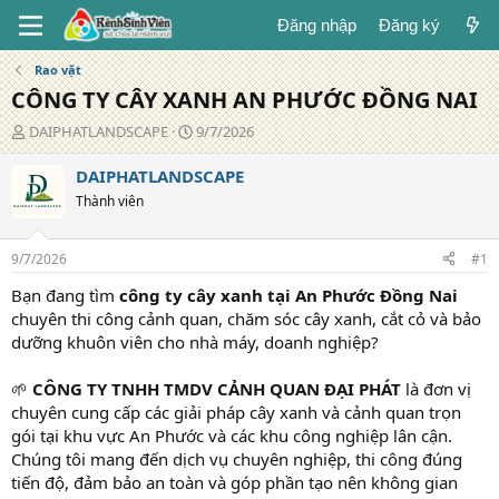
Đăng nhập
Đăng ký
Rao vặt
CÔNG TY CÂY XANH AN PHƯỚC ĐỒNG NAI
T
N
DAIPHATLANDSCAPE
9/7/2026
á
g
c
à
DAIPHATLANDSCAPE
g
y
Thành viên
i
đ
ả
ă
n
9/7/2026
#1
g
Bạn đang tìm
công ty cây xanh tại An Phước Đồng Nai
chuyên thi công cảnh quan, chăm sóc cây xanh, cắt cỏ và bảo
dưỡng khuôn viên cho nhà máy, doanh nghiệp?
🌱
CÔNG TY TNHH TMDV CẢNH QUAN ĐẠI PHÁT
là đơn vị
chuyên cung cấp các giải pháp cây xanh và cảnh quan trọn
gói tại khu vực An Phước và các khu công nghiệp lân cận.
Chúng tôi mang đến dịch vụ chuyên nghiệp, thi công đúng
tiến độ, đảm bảo an toàn và góp phần tạo nên không gian