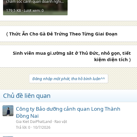
chăm sóc cảnh quan doanh nghiệp 200426 4.jpg
179,5 KB · Lượt xem: 0
〈 Thức Ăn Cho Gà Đẻ Trứng Theo Từng Giai Đoạn
Sinh viên mua gi.ường sắt ở Thủ Đức, nhỏ gọn, tiết
kiệm diện tích 〉
Đăng nhập một phát, tha hồ bình luận^^
Chủ đề liên quan
Công ty Bảo dưỡng cảnh quan Long Thành
Đồng Nai
Gia Kiet DaiPhatLand
Rao vặt
Trả lời
0
10/7/2026