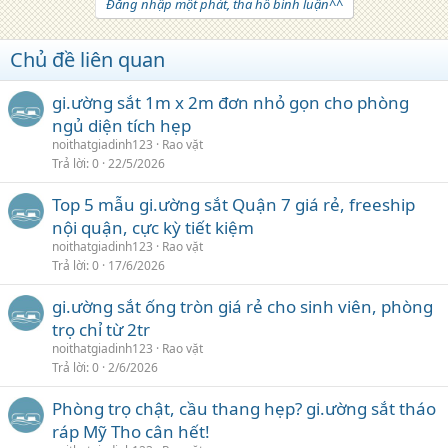
Đăng nhập một phát, tha hồ bình luận^^
Chủ đề liên quan
gi.ường sắt 1m x 2m đơn nhỏ gọn cho phòng
ngủ diện tích hẹp
noithatgiadinh123
Rao vặt
Trả lời
0
22/5/2026
Top 5 mẫu gi.ường sắt Quận 7 giá rẻ, freeship
nội quận, cực kỳ tiết kiệm
noithatgiadinh123
Rao vặt
Trả lời
0
17/6/2026
gi.ường sắt ống tròn giá rẻ cho sinh viên, phòng
trọ chỉ từ 2tr
noithatgiadinh123
Rao vặt
Trả lời
0
2/6/2026
Phòng trọ chật, cầu thang hẹp? gi.ường sắt tháo
ráp Mỹ Tho cân hết!