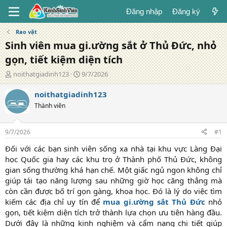
Đăng nhập
Đăng ký
Rao vặt
Sinh viên mua gi.ường sắt ở Thủ Đức, nhỏ
gọn, tiết kiệm diện tích
T
N
noithatgiadinh123
9/7/2026
á
g
c
à
noithatgiadinh123
g
y
Thành viên
i
đ
ả
ă
n
9/7/2026
#1
g
Đối với các bạn sinh viên sống xa nhà tại khu vực Làng Đại
học Quốc gia hay các khu trọ ở Thành phố Thủ Đức, không
gian sống thường khá hạn chế. Một giấc ngủ ngon không chỉ
giúp tái tạo năng lượng sau những giờ học căng thẳng mà
còn cần được bố trí gọn gàng, khoa học. Đó là lý do việc tìm
kiếm các địa chỉ uy tín để
mua gi.ường sắt Thủ Đức
nhỏ
gọn, tiết kiệm diện tích trở thành lựa chọn ưu tiên hàng đầu.
Dưới đây là những kinh nghiệm và cẩm nang chi tiết giúp