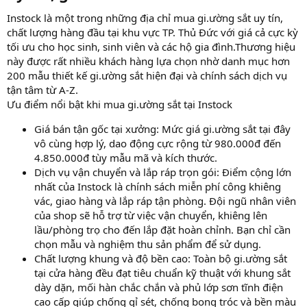
Instock là một trong những địa chỉ mua gi.ường sắt uy tín,
chất lượng hàng đầu tại khu vực TP. Thủ Đức với giá cả cực kỳ
tối ưu cho học sinh, sinh viên và các hộ gia đình.Thương hiệu
này được rất nhiều khách hàng lựa chọn nhờ danh mục hơn
200 mẫu thiết kế gi.ường sắt hiện đại và chính sách dịch vụ
tận tâm từ A-Z.
Ưu điểm nổi bật khi mua gi.ường sắt tại Instock
Giá bán tận gốc tại xưởng: Mức giá gi.ường sắt tại đây
vô cùng hợp lý, dao động cực rộng từ 980.000đ đến
4.850.000đ tùy mẫu mã và kích thước.
Dịch vụ vận chuyển và lắp ráp trọn gói: Điểm cộng lớn
nhất của Instock là chính sách miễn phí công khiêng
vác, giao hàng và lắp ráp tận phòng. Đội ngũ nhân viên
của shop sẽ hỗ trợ từ việc vận chuyển, khiêng lên
lầu/phòng trọ cho đến lắp đặt hoàn chỉnh. Bạn chỉ cần
chọn mẫu và nghiệm thu sản phẩm để sử dụng.
Chất lượng khung và độ bền cao: Toàn bộ gi.ường sắt
tại cửa hàng đều đạt tiêu chuẩn kỹ thuật với khung sắt
dày dặn, mối hàn chắc chắn và phủ lớp sơn tĩnh điện
cao cấp giúp chống gỉ sét, chống bong tróc và bền màu