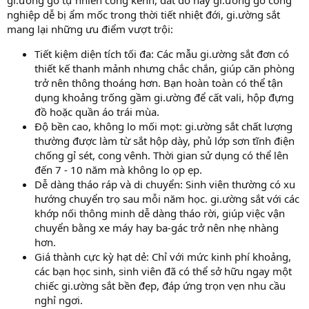
nghiệp dễ bị ẩm mốc trong thời tiết nhiệt đới, gi.ường sắt
mang lại những ưu điểm vượt trội:
Tiết kiệm diện tích tối đa: Các mẫu gi.ường sắt đơn có
thiết kế thanh mảnh nhưng chắc chắn, giúp căn phòng
trở nên thông thoáng hơn. Bạn hoàn toàn có thể tận
dụng khoảng trống gầm gi.ường để cất vali, hộp đựng
đồ hoặc quần áo trái mùa.
Độ bền cao, không lo mối mọt: gi.ường sắt chất lượng
thường được làm từ sắt hộp dày, phủ lớp sơn tĩnh điện
chống gỉ sét, cong vênh. Thời gian sử dụng có thể lên
đến 7 - 10 năm mà không lo ọp ẹp.
Dễ dàng tháo ráp và di chuyển: Sinh viên thường có xu
hướng chuyển trọ sau mỗi năm học. gi.ường sắt với các
khớp nối thông minh dễ dàng tháo rời, giúp việc vận
chuyển bằng xe máy hay ba-gác trở nên nhẹ nhàng
hơn.
Giá thành cực kỳ hạt dẻ: Chỉ với mức kinh phí khoảng,
các bạn học sinh, sinh viên đã có thể sở hữu ngay một
chiếc gi.ường sắt bền đẹp, đáp ứng trọn vẹn nhu cầu
nghỉ ngơi.