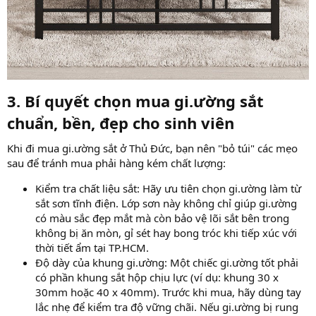
3. Bí quyết chọn mua gi.ường sắt
chuẩn, bền, đẹp cho sinh viên
Khi đi mua gi.ường sắt ở Thủ Đức, bạn nên "bỏ túi" các mẹo
sau để tránh mua phải hàng kém chất lượng:
Kiểm tra chất liệu sắt: Hãy ưu tiên chọn gi.ường làm từ
sắt sơn tĩnh điện. Lớp sơn này không chỉ giúp gi.ường
có màu sắc đẹp mắt mà còn bảo vệ lõi sắt bên trong
không bị ăn mòn, gỉ sét hay bong tróc khi tiếp xúc với
thời tiết ẩm tại TP.HCM.
Độ dày của khung gi.ường: Một chiếc gi.ường tốt phải
có phần khung sắt hộp chịu lực (ví dụ: khung 30 x
30mm hoặc 40 x 40mm). Trước khi mua, hãy dùng tay
lắc nhẹ để kiểm tra độ vững chãi. Nếu gi.ường bị rung