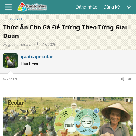
Đăng nhập
Đăng ký
Rao vặt
Thức Ăn Cho Gà Đẻ Trứng Theo Từng Giai
Đoạn
T
N
gaaicapecolar
9/7/2026
á
g
c
à
gaaicapecolar
g
y
Thành viên
i
đ
ả
ă
n
9/7/2026
#1
g