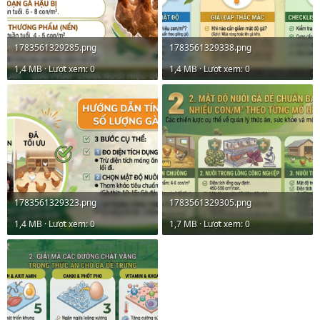
1783561329285.png
1783561329338.png
1,4 MB · Lượt xem: 0
1,4 MB · Lượt xem: 0
1783561329323.png
1783561329305.png
1,4 MB · Lượt xem: 0
1,7 MB · Lượt xem: 0