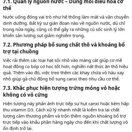
7.1. Quản lý nguồn nước – Dung môi điều hòa cơ
thể​
Nước uống đóng vai trò như hệ thống làm mát và vận chuyển
dinh dưỡng. Bất kỳ sự gián đoạn nào về nguồn nước, dù chỉ
trong nửa ngày, cũng có thể gây ra những cú sốc sinh lý lớn
khiến sản lượng sụt giảm nghiêm trọng.
7.2. Phương pháp bổ sung chất thô và khoáng bổ
trợ tại chuồng​
Việc rải thêm các loại hạt sỏi nhỏ vào máng cát giúp cơ mề
hoạt động co bóp cơ học tốt hơn, nghiền nát thức ăn thô hiệu
quả. Thêm vào đó, việc treo thêm các khay chứa vỏ hàu xay
nhỏ giúp gà chủ động bổ sung canxi theo nhu cầu cơ thể.
7.3. Khắc phục hiện tượng trứng mỏng vỏ hoặc
không có vỏ cứng​
Hiện tượng này phản ánh trực tiếp sự hụt canxi hoặc kém hấp
thu vitamin D3. Cách xử lý nhanh nhất là kiểm tra lại chất
lượng cám thương phẩm và trộn thêm nguồn khoáng bổ trợ
trực tiếp vào khẩu phần hàng ngày cho đến khi chất lượng vỏ
ổn định trở lại.