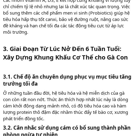
Các nhóm vitamin A, D3, E kết hợp cùng khoáng vi lượng tuy
chỉ chiếm tỷ lệ nhỏ nhưng lại là chất xúc tác quan trọng. Việc
bổ sung thêm các chế phẩm men vi sinh (Probiotics) giúp hệ
tiêu hóa hấp thụ tốt canxi, bảo vệ đường ruột, nâng cao sức
đề kháng và hạn chế tối đa các tác động tiêu cực từ áp lực
môi trường.
3. Giai Đoạn Từ Lúc Nở Đến 6 Tuần Tuổi:
Xây Dựng Khung Khấu Cơ Thể cho Gà Con​
3.1. Chế độ ăn chuyên dụng phục vụ mục tiêu tăng
trưởng tối đa​
Ở những tuần đầu đời, hệ tiêu hóa và hệ miễn dịch của gà
con còn rất non nớt. Thức ăn thích hợp nhất lúc này là dòng
cám khởi động dạng mảnh nhỏ, có độ tiêu hóa cao và hàm
lượng protein thô đậm đặc nhằm thúc đẩy tế bào cơ, xương
phát triển đồng tốc.
3.2. Cân nhắc sử dụng cám có bổ sung thành phần
phòng ngừa tự nhiên​