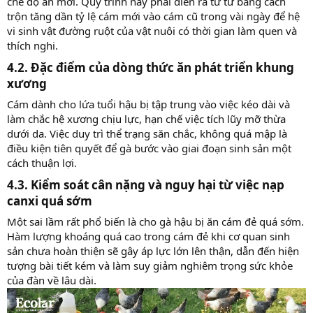
chế độ ăn mới. Quy trình này phải diễn ra từ từ bằng cách
trộn tăng dần tỷ lệ cám mới vào cám cũ trong vài ngày để hệ
vi sinh vật đường ruột của vật nuôi có thời gian làm quen và
thích nghi.
4.2. Đặc điểm của dòng thức ăn phát triển khung
xương​
Cám dành cho lứa tuổi hậu bị tập trung vào việc kéo dài và
làm chắc hệ xương chịu lực, hạn chế việc tích lũy mỡ thừa
dưới da. Việc duy trì thể trạng săn chắc, không quá mập là
điều kiện tiên quyết để gà bước vào giai đoạn sinh sản một
cách thuận lợi.
4.3. Kiểm soát cân nặng và nguy hại từ việc nạp
canxi quá sớm​
Một sai lầm rất phổ biến là cho gà hậu bị ăn cám đẻ quá sớm.
Hàm lượng khoáng quá cao trong cám đẻ khi cơ quan sinh
sản chưa hoàn thiện sẽ gây áp lực lớn lên thận, dẫn đến hiện
tượng bài tiết kém và làm suy giảm nghiêm trọng sức khỏe
của đàn về lâu dài.