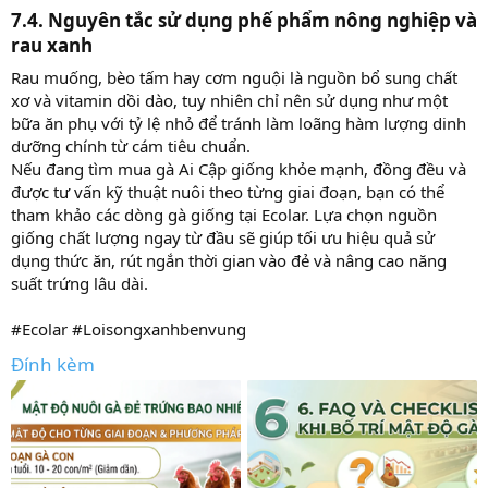
7.4. Nguyên tắc sử dụng phế phẩm nông nghiệp và
rau xanh​
Rau muống, bèo tấm hay cơm nguội là nguồn bổ sung chất
xơ và vitamin dồi dào, tuy nhiên chỉ nên sử dụng như một
bữa ăn phụ với tỷ lệ nhỏ để tránh làm loãng hàm lượng dinh
dưỡng chính từ cám tiêu chuẩn.
Nếu đang tìm mua gà Ai Cập giống khỏe mạnh, đồng đều và
được tư vấn kỹ thuật nuôi theo từng giai đoạn, bạn có thể
tham khảo các dòng gà giống tại Ecolar. Lựa chọn nguồn
giống chất lượng ngay từ đầu sẽ giúp tối ưu hiệu quả sử
dụng thức ăn, rút ngắn thời gian vào đẻ và nâng cao năng
suất trứng lâu dài.
#Ecolar #Loisongxanhbenvung
Đính kèm