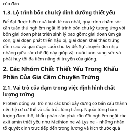
của đàn.
1.3. Lộ trình bốn chu kỳ dinh dưỡng thiết yếu​
Để đạt được hiệu quả kinh tế cao nhất, quy trình chăm sóc
cần tuân thủ nghiêm ngặt lộ trình bốn chu kỳ tương ứng với
bốn giai đoạn phát triển sinh lý bao gồm: giai đoạn úm gà
con, giai đoạn phát triển hậu bị, giai đoạn khai thác trứng
đỉnh cao và giai đoạn cuối chu kỳ đẻ. Sự chuyển đổi nhịp
nhàng giữa các chế độ này giúp vật nuôi luôn sung sức và
phát huy tối đa tiềm năng di truyền của giống.
2. Các Nhóm Chất Thiết Yếu Trong Khẩu
Phần Của Gia Cầm Chuyên Trứng​
2.1. Vai trò của đạm trong việc định hình chất
lượng trứng​
Protein đóng vai trò như các khối xây dựng cơ bản cấu thành
nên hệ cơ cơ thể và cấu trúc lòng trắng. Ngoài tổng hàm
lượng đạm thô, khẩu phần cần phải cân đối nghiêm ngặt các
axit amin thiết yếu như Methionine và Lysine – những nhân
tố quyết định trực tiếp đến trọng lượng và kích thước quả