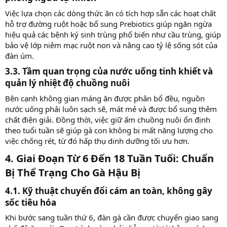
Việc lựa chọn các dòng thức ăn có tích hợp sẵn các hoạt chất
hỗ trợ đường ruột hoặc bổ sung Prebiotics giúp ngăn ngừa
hiệu quả các bệnh ký sinh trùng phổ biến như cầu trùng, giúp
bảo vệ lớp niêm mạc ruột non và nâng cao tỷ lệ sống sót của
đàn úm.
3.3. Tầm quan trọng của nước uống tinh khiết và
quản lý nhiệt độ chuồng nuôi​
Bên cạnh không gian máng ăn được phân bổ đều, nguồn
nước uống phải luôn sạch sẽ, mát mẻ và được bổ sung thêm
chất điện giải. Đồng thời, việc giữ ấm chuồng nuôi ổn định
theo tuổi tuần sẽ giúp gà con không bị mất năng lượng cho
việc chống rét, từ đó hấp thụ dinh dưỡng tối ưu hơn.
4. Giai Đoạn Từ 6 Đến 18 Tuần Tuổi: Chuẩn
Bị Thể Trạng Cho Gà Hậu Bị​
4.1. Kỹ thuật chuyển đổi cám an toàn, không gây
sốc tiêu hóa​
Khi bước sang tuần thứ 6, đàn gà cần được chuyển giao sang