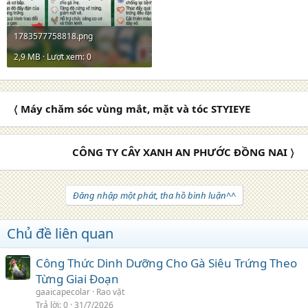
1783577758818.png
2,9 MB · Lượt xem: 0
〈 Máy chăm sóc vùng mắt, mặt và tóc STYIEYE
CÔNG TY CÂY XANH AN PHƯỚC ĐỒNG NAI 〉
Đăng nhập một phát, tha hồ bình luận^^
Chủ đề liên quan
Công Thức Dinh Dưỡng Cho Gà Siêu Trứng Theo
Từng Giai Đoạn
gaaicapecolar
Rao vặt
Trả lời
0
31/7/2026