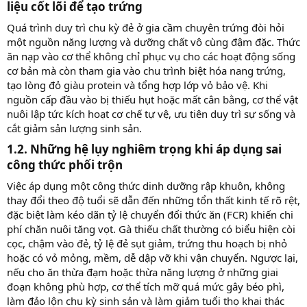
liệu cốt lõi để tạo trứng​
Quá trình duy trì chu kỳ đẻ ở gia cầm chuyên trứng đòi hỏi
một nguồn năng lượng và dưỡng chất vô cùng đậm đặc. Thức
ăn nạp vào cơ thể không chỉ phục vụ cho các hoạt động sống
cơ bản mà còn tham gia vào chu trình biệt hóa nang trứng,
tạo lòng đỏ giàu protein và tổng hợp lớp vỏ bảo vệ. Khi
nguồn cấp đầu vào bị thiếu hụt hoặc mất cân bằng, cơ thể vật
nuôi lập tức kích hoạt cơ chế tự vệ, ưu tiên duy trì sự sống và
cắt giảm sản lượng sinh sản.
1.2. Những hệ lụy nghiêm trọng khi áp dụng sai
công thức phối trộn​
Việc áp dụng một công thức dinh dưỡng rập khuôn, không
thay đổi theo độ tuổi sẽ dẫn đến những tổn thất kinh tế rõ rệt,
đặc biệt làm kéo dãn tỷ lệ chuyển đổi thức ăn (FCR) khiến chi
phí chăn nuôi tăng vọt. Gà thiếu chất thường có biểu hiện còi
cọc, chậm vào đẻ, tỷ lệ đẻ sụt giảm, trứng thu hoạch bị nhỏ
hoặc có vỏ mỏng, mềm, dễ dập vỡ khi vận chuyển. Ngược lại,
nếu cho ăn thừa đạm hoặc thừa năng lượng ở những giai
đoạn không phù hợp, cơ thể tích mỡ quá mức gây béo phì,
làm đảo lộn chu kỳ sinh sản và làm giảm tuổi thọ khai thác