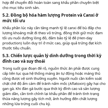
hợp để chuyển đổi hoàn toàn sang khẩu phần chuyên biệt
cho mục tiêu sinh sản.
5.2. Đồng bộ hóa hàm lượng Protein và Canxi ở
mức tối ưu​
Khẩu phần lúc này cần tăng mạnh tỷ lệ canxi để bù đắp cho
lượng khoáng mất đi theo vỏ trứng, đồng thời giữ mức đạm
tối ưu nuôi dưỡng lòng đỏ, đảm bảo tỷ lệ đẻ (Hen-day
production) luôn duy trì ở mức cao, giúp quả trứng đạt kích
thước tiêu chuẩn.
5.3. Chiến lược quản lý dinh dưỡng trong thời kỳ
đỉnh cao và suy thoái​
Trong suốt giai đoạn đẻ rộ, nguồn thức ăn phải được cung
cấp liên tục qua hệ thống máng ăn tự động hoặc máng thủ
công được vệ sinh thường xuyên. Người nuôi cần kiểm soát
chặt chẽ độ ẩm cám để tránh nấm mốc (Aflatoxin) gây hại cho
gan gà. Khi đàn gà bước qua thời kỳ đỉnh cao và sản lượng
giảm dần, cần tinh chỉnh lại khẩu phần để tránh tình trạng
thừa năng lượng gây tích mỡ, ảnh hưởng đến chất lượng
những lứa trứng cuối chu kỳ.