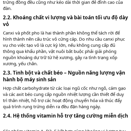
trứng đồng đều cũng như kéo dài thời gian đẻ đỉnh cao của
đàn.
2.2. Khoáng chất vi lượng và bài toán tối ưu độ dày
vỏ​
Canxi và phốt pho là hai thành phần không thể tách rời để
hình thành nên cấu trúc vỏ cứng cáp. Do nhu cầu canxi phục
vụ cho việc tạo vỏ là cực kỳ lớn, nếu không cung cấp đủ
thông qua khẩu phần, vật nuôi bắt buộc phải giải phóng
nguồn khoáng dự trữ từ hệ xương, gây ra tình trạng xốp
xương, yếu chân.
2.3. Tinh bột và chất béo – Nguồn năng lượng vận
hành bộ máy sinh sản​
Hợp chất carbohydrate từ các loại ngũ cốc như ngô, cám gạo
và các axit béo cung cấp nguồn nhiệt lượng cần thiết để duy
trì thân nhiệt, hỗ trợ các hoạt động chuyển hóa và thúc đẩy
quá trình rụng trứng diễn ra đều đặn hàng ngày.
2.4. Hệ thống vitamin hỗ trợ tăng cường miễn dịch​