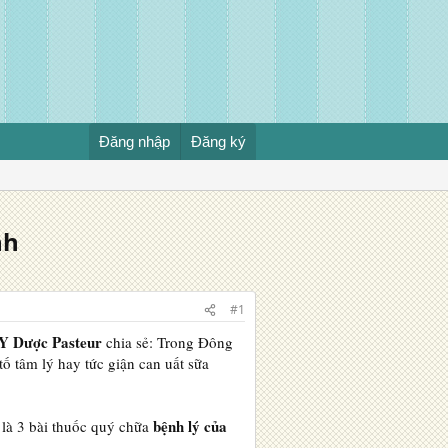
Đăng nhập
Đăng ký
nh
#1
Y Dược Pasteur
chia sẻ: Trong Đông
ố tâm lý hay tức giận can uất sữa
bệnh lý của
y là 3 bài thuốc quý chữa