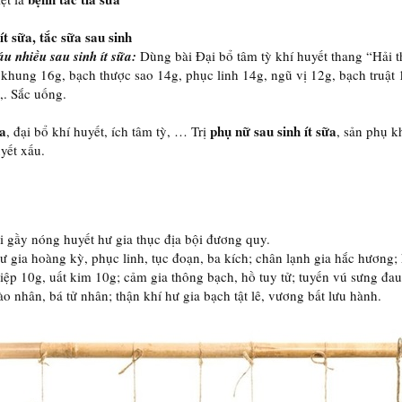
ít sữa, tắc sữa sau sinh
u nhiều sau sinh ít sữa:
Dùng bài Đại bổ tâm tỳ khí huyết thang “Hải 
khung 16g, bạch thược sao 14g, phục linh 14g, ngũ vị 12g, bạch truật
,. Sắc uống.
ữa
phụ nữ sau sinh ít sữa
, đại bổ khí huyết, ích tâm tỳ, … Trị
, sản phụ k
yết xấu.
 gầy nóng huyết hư gia thục địa bội đương quy.
ư gia hoàng kỳ, phục linh, tục đoạn, ba kích; chân lạnh gia hắc hương; 
diệp 10g, uất kim 10g; cảm gia thông bạch, hồ tuy tử; tuyến vú sưng đau
ào nhân, bá tử nhân; thận khí hư gia bạch tật lê, vương bất lưu hành.