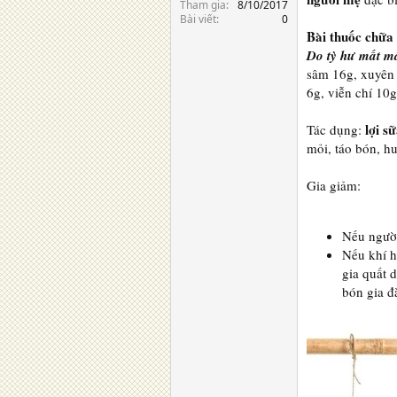
Tham gia
8/10/2017
Bài viết
0
Bài thuốc chữa 
Do tỳ hư mất má
sâm 16g, xuyên 
6g, viễn chí 10g
lợi s
Tác dụng:
mỏi, táo bón, hu
Gia giảm:
Nếu người
Nếu khí h
gia quất 
bón gia đ