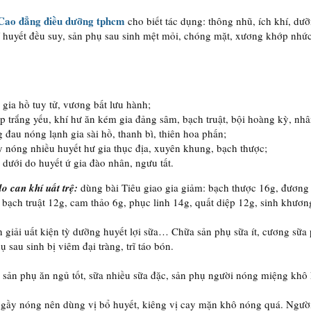
Cao đẳng điều dưỡng tphcm
cho biết tác dụng: thông nhũ, ích khí, dư
í huyết đều suy, sản phụ sau sinh mệt mỏi, chóng mặt, xương khớp nhứ
 gia hồ tuy tử, vương bất lưu hành;
 trắng yếu, khí hư ăn kém gia đảng sâm, bạch truật, bội hoàng kỳ, nh
 đau nóng lạnh gia sài hồ, thanh bì, thiên hoa phấn;
 nóng nhiều huyết hư gia thục địa, xuyên khung, bạch thược;
dưới do huyết ứ gia đào nhân, ngưu tất.
do can khí uất trệ:
dùng bài Tiêu giao gia giảm: bạch thược 16g, đương
 bạch truật 12g, cam thảo 6g, phục linh 14g, quất diệp 12g, sinh khươn
 giải uất kiện tỳ dưỡng huyết lợi sữa… Chữa sản phụ sữa ít, cương sữa p
ụ sau sinh bị viêm đại tràng, trĩ táo bón.
 sản phụ ăn ngủ tốt, sữa nhiều sữa đặc, sản phụ người nóng miệng khô 
 gầy nóng nên dùng vị bổ huyết, kiêng vị cay mặn khô nóng quá. Người