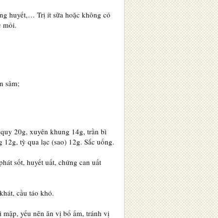
ỡng huyết,… Trị ít sữa hoặc không có
c mỏi.
ân sâm;
 quy 20g, xuyên khung 14g, trần bì
g 12g, tỳ qua lạc (sao) 12g. Sắc uống.
hát sốt, huyết uất, chứng can uất
khát, cầu táo khó.
 mập, yếu nên ăn vị bổ ấm, tránh vị