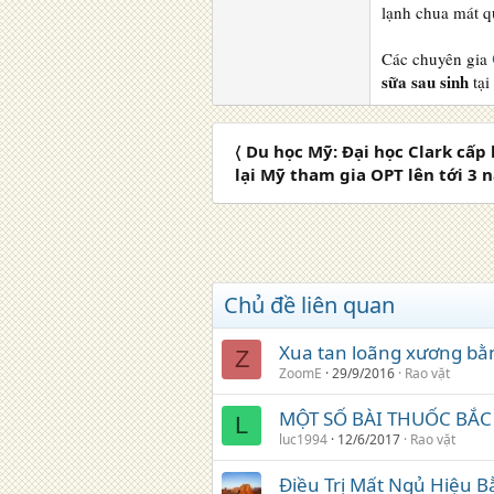
lạnh chua mát q
Các chuyên gia
sữa sau sinh
tại
〈 Du học Mỹ: Đại học Clark cấp
lại Mỹ tham gia OPT lên tới 3 
Chủ đề liên quan
Xua tan loãng xương bằn
Z
ZoomE
29/9/2016
Rao vặt
MỘT SỐ BÀI THUỐC BẮC
L
luc1994
12/6/2017
Rao vặt
Điều Trị Mất Ngủ Hiệu B