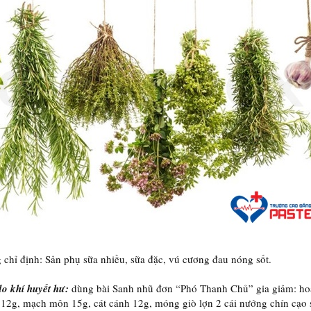
 chỉ định: Sản phụ sữa nhiều, sữa đặc, vú cương đau nóng sốt.
do khí huyết hư:
dùng bài Sanh nhũ đơn “Phó Thanh Chủ” gia giảm: ho
12g, mạch môn 15g, cát cánh 12g, móng giò lợn 2 cái nướng chín cạo 