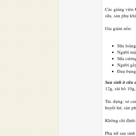
Các giảng viên
sữa, sản phụ kh
Gia giảm nếu:
Sữa loãng
Người mập
Sữa cương
Người gầy
Đau bụng 
Sau sinh ít sữa 
12g, sài hồ 10g,
Tác dụng: sơ can
huyết hư, sản ph
Không chỉ định:
Phụ nữ sau sinh