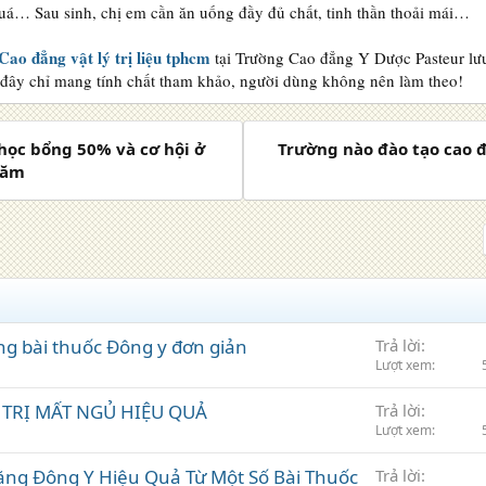
uá… Sau sinh, chị em cần ăn uống đầy đủ chất, tinh thần thoải mái…
Cao đẳng vật lý trị liệu tphcm
tại Trường Cao đẳng Y Dược Pasteur lưu
 đây chỉ mang tính chất tham khảo, người dùng không nên làm theo!
 học bổng 50% và cơ hội ở
Trường nào đào tạo cao 
năm
g bài thuốc Đông y đơn giản
Trả lời
Lượt xem
 TRỊ MẤT NGỦ HIỆU QUẢ
Trả lời
Lượt xem
ằng Đông Y Hiệu Quả Từ Một Số Bài Thuốc
Trả lời