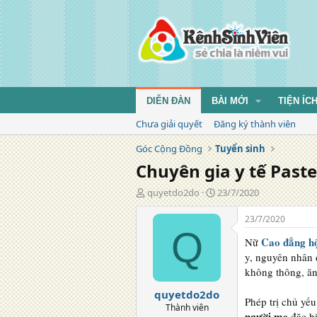
DIỄN ĐÀN
BÀI MỚI
TIỆN ÍC
Chưa giải quyết
Đăng ký thành viên
Góc Cộng Đồng
Tuyển sinh
Chuyên gia y tế Paste
T
N
quyetdo2do
23/7/2020
á
g
c
à
23/7/2020
g
y
Q
Cao đẳng hộ
Nữ
i
đ
ả
ă
y, nguyên nhân 
n
không thông, ăn 
g
quyetdo2do
Phép trị chủ yếu
Thành viên
người mẹ
đặc bi