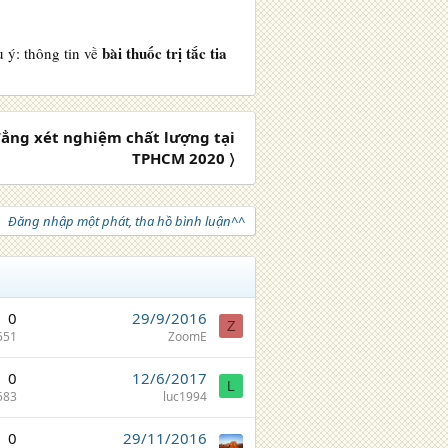
bài thuốc trị tắc tia
 ý: thông tin về
đẳng xét nghiệm chất lượng tại
TPHCM 2020 〉
Đăng nhập một phát, tha hồ bình luận^^
0
29/9/2016
Z
551
ZoomE
0
12/6/2017
L
583
luc1994
0
29/11/2016