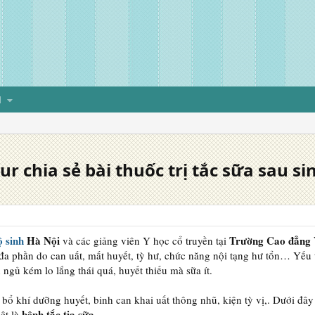
H
ur chia sẻ bài thuốc trị tắc sữa sau si
 sinh
Hà Nội
Trường Cao đẳng 
và các giảng viên Y học cổ truyền tại
đa phần do can uất, mất huyết, tỳ hư, chức năng nội tạng hư tổn… Yếu t
ngủ kém lo lắng thái quá, huyết thiếu mà sữa ít.
 bổ khí dưỡng huyết, binh can khai uất thông nhũ, kiện tỳ vị,. Dưới đâ
bệnh tắc tia sữa
ệt là