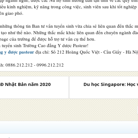
tập ngành nghề, được các Nữ hộ sinh hướng dẫn tận tình về các quy trìn
iều kinh nghiệm, kỹ năng trong công việc, sinh viên sau khi tốt nghiệp
ên giao phó.
 những thông tin Ban tư vấn tuyển sinh vừa chia sẻ liên quan đến thắ
o tạo như thế nào. Những thắc mắc khác liên quan đến chuyên ngành đào 
page của trường để được hỗ trợ tư vấn cụ thể hơn.
 tuyển sinh Trường Cao đẳng Y dược Pasteur!
g y dược pasteur
địa chỉ: Số 212 Hoàng Quốc Việt - Cầu Giấy - Hà Nộ
nh: 0886.212.212 - 0996.212.212
LĐ Nhật Bản năm 2020
Du học Singapore: Học 