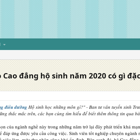
H
 Cao đẳng hộ sinh năm 2020 có gì đặc
g điều dưỡng
Hộ sinh học những môn gì?" - Ban tư vấn tuyển sinh Trư
ững thắc mắc trên, các bạn cùng tìm hiểu để biết thêm thông tin qua bài
họn của ngành nghề này trong những năm trở lại đây phát triển khá m
để đáp ứng được yêu cầu công việc. Sinh viên tốt nghiệp chuyên ngành 
đề việc làm, mức thu nhập cũng khá ổn định. Bên cạnh đó, hệ Cao đẳng