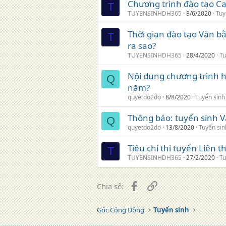
Chương trình đào tạo C
T
TUYENSINHDH365
8/6/2020
Tuy
Thời gian đào tạo Văn 
T
ra sao?
TUYENSINHDH365
28/4/2020
Tu
Nội dung chương trình 
Q
năm?
quyetdo2do
8/8/2020
Tuyển sinh
Thông báo: tuyển sinh 
Q
quyetdo2do
13/8/2020
Tuyển sin
Tiêu chí thi tuyển Liên
T
TUYENSINHDH365
27/2/2020
Tu
Facebook
Liên kết
Chia sẻ:
Góc Cộng Đồng
Tuyển sinh