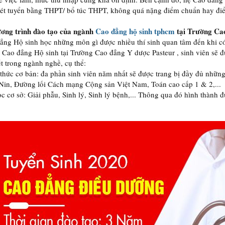
xét tuyển bằng THPT/ bổ túc THPT, không quá nặng điểm chuẩn hay điể
ương trình đào tạo của ngành
Cao đẳng hộ sinh tphcm
tại Trường Ca
ng Hộ sinh học những môn gì được nhiều thí sinh quan tâm đến khi c
Cao đẳng Hộ sinh tại Trường Cao đẳng Y dược Pasteur , sinh viên sẽ đ
t trong ngành nghề, cụ thể:
 thức cơ bản: đa phần sinh viên năm nhất sẽ được trang bị đầy đủ nhữn
Nin, Đường lối Cách mạng Cộng sản Việt Nam, Toán cao cấp 1 & 2,...
ọc cơ sở: Giải phẫu, Sinh lý, Sinh lý bệnh,... Thông qua đó hình thành 