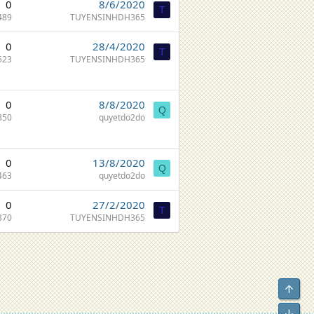
0
8/6/2020
T
489
TUYENSINHDH365
0
28/4/2020
T
523
TUYENSINHDH365
0
8/8/2020
Q
350
quyetdo2do
0
13/8/2020
Q
463
quyetdo2do
0
27/2/2020
T
370
TUYENSINHDH365
Top
Bot