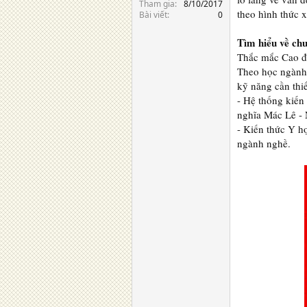
Tham gia
8/10/2017
theo hình thức 
Bài viết
0
Tìm hiểu về ch
Thắc mắc Cao đẳ
Theo học ngành 
kỹ năng cần thiế
- Hệ thống kiến
nghĩa Mác Lê - 
- Kiến thức Y h
ngành nghề.