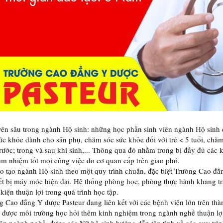
yên sâu trong ngành Hộ sinh: những học phần sinh viên ngành Hộ sinh 
ức khỏe dành cho sản phụ, chăm sóc sức khỏe đối với trẻ < 5 tuổi, chăm
 trước; trong và sau khi sinh,... Thông qua đó nhằm trong bị đầy đủ các
m nhiệm tốt mọi công việc do cơ quan cấp trên giao phó.
o tạo ngành Hộ sinh theo một quy trình chuẩn, đặc biệt Trường Cao đ
iết bị máy móc hiện đại. Hệ thống phòng học, phòng thực hành khang tra
 kiện thuận lợi trong quá trình học tập.
 Cao đẳng Y dược Pasteur đang liên kết với các bệnh viện lớn trên thàn
có được môi trường học hỏi thêm kinh nghiệm trong ngành nghề thuận lợi