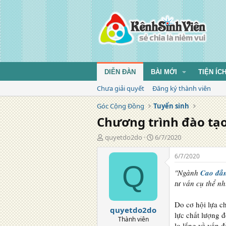
DIỄN ĐÀN
BÀI MỚI
TIỆN ÍC
Chưa giải quyết
Đăng ký thành viên
Góc Cộng Đồng
Tuyển sinh
Chương trình đào tạo
T
N
quyetdo2do
6/7/2020
á
g
c
à
6/7/2020
g
y
Q
"Ngành
Cao đẳn
i
đ
ả
ă
tư vấn cụ thể nh
n
g
Do cơ hội lựa c
quyetdo2do
lực chất lượng 
Thành viên
lo lắng về vấn 