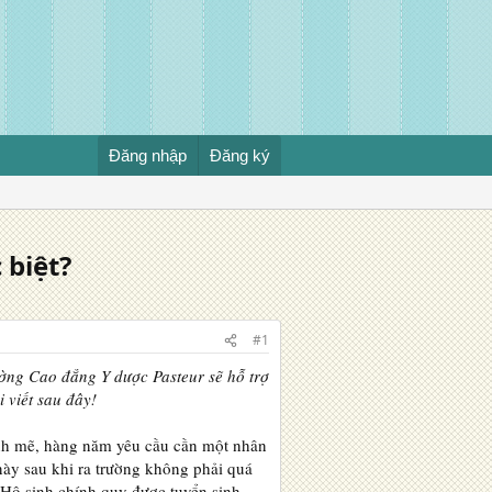
Đăng nhập
Đăng ký
 biệt?
#1
ờng Cao đẳng Y dược Pasteur sẽ hỗ trợ
 viết sau đây!
ạnh mẽ, hàng năm yêu cầu cần một nhân
này sau khi ra trường không phải quá
 Hộ sinh chính quy được tuyển sinh