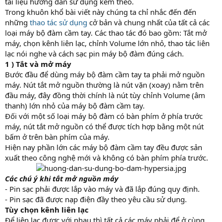
tài liệu hướng dẫn sử dụng kèm theo.
Trong khuôn khổ bài viết này chúng ta chỉ nhắc đến đến
những
thao tác sử dụng
cở bản và chung nhất của tất cả các
loại máy bộ đàm cầm tay. Các thao tác đó bao gồm: Tắt mở
máy, chọn kênh liên lạc, chỉnh Volume lớn nhỏ, thao tác liên
lạc nói nghe và cách sạc pin máy bộ đàm đúng cách.
1 ) Tắt và mở máy
Bước đầu để dùng máy bộ đàm cầm tay ta phải mở nguồn
máy. Nút tắt mở nguồn thường là nút vặn (xoay) nằm trên
đầu máy, đây đồng thời chính là nút tùy chỉnh Volume (âm
thanh) lớn nhỏ của máy bộ đàm cầm tay.
Đối với một số loại máy bộ đàm có bàn phím ở phía trước
máy, nút tắt mở nguồn có thể được tích hợp bằng một nút
bấm ở trên bàn phím của máy.
Hiện nay phần lớn các máy bộ đàm cầm tay đều được sản
xuất theo công nghệ mới và không có bàn phím phía trước.
Các chú ý khi tắt mở nguồn máy
- Pin sạc phải được lắp vào máy và đã lắp đúng quy định.
- Pin sạc đã được nạp điện đầy theo yêu cầu sử dụng.
Tùy chọn kênh liên lạc
Để liên lạc được với nhau thì tất cả các máy phải để ở cùng