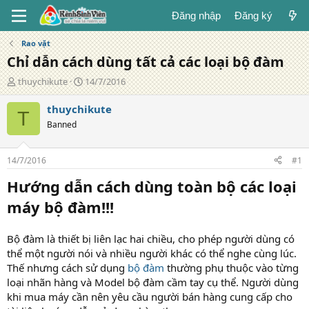
Đăng nhập
Đăng ký
Rao vặt
Chỉ dẫn cách dùng tất cả các loại bộ đàm
T
N
thuychikute
14/7/2016
á
g
c
à
thuychikute
T
g
y
Banned
i
đ
ả
ă
n
14/7/2016
#1
g
Hướng dẫn cách dùng toàn bộ các loại
máy bộ đàm!!!
Bộ đàm là thiết bị liên lạc hai chiều, cho phép người dùng có
thể một người nói và nhiều người khác có thể nghe cùng lúc.
Thế nhưng cách sử dụng
bộ đàm
thường phụ thuộc vào từng
loại nhãn hàng và Model bộ đàm cầm tay cụ thể. Người dùng
khi mua máy cần nên yêu cầu người bán hàng cung cấp cho