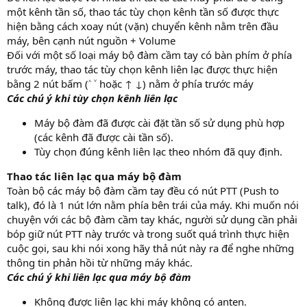
một kênh tần số, thao tác tùy chọn kênh tần số được thực
hiện bằng cách xoay nút (vặn) chuyển kênh nằm trên đầu
máy, bên cạnh nút nguồn + Volume
Đối với một số loại máy bộ đàm cầm tay có bàn phím ở phía
trước máy, thao tác tùy chọn kênh liên lạc được thực hiện
bằng 2 nút bấm (˄ ˅ hoặc ↑ ↓) nằm ở phía trước máy
Các chú ý khi tùy chọn kênh liên lạc
Máy bộ đàm đã được cài đặt tần số sử dụng phù hợp
(các kênh đã được cài tần số).
Tùy chọn đúng kênh liên lạc theo nhóm đã quy định.
Thao tác liên lạc qua máy bộ đàm
Toàn bộ các máy bộ đàm cầm tay đều có nút PTT (Push to
talk), đó là 1 nút lớn nằm phía bên trái của máy. Khi muốn nói
chuyện với các bộ đàm cầm tay khác, người sử dụng cần phải
bóp giữ nút PTT này trước và trong suốt quá trình thực hiện
cuộc gọi, sau khi nói xong hãy thả nút này ra để nghe những
thông tin phản hồi từ những máy khác.
Các chú ý khi liên lạc qua máy bộ đàm
Không được liên lạc khi máy không có anten.