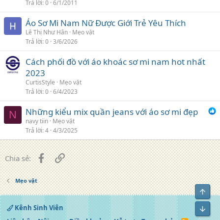
Trả lời
0
6/1/2011
Áo Sơ Mi Nam Nữ Được Giới Trẻ Yêu Thích
Lê Thị Như Hân
Mẹo vặt
Trả lời
0
3/6/2026
Cách phối đồ với áo khoác sơ mi nam hot nhất
2023
CurtisStyle
Mẹo vặt
Trả lời
0
6/4/2023
Những kiểu mix quần jeans với áo sơ mi đẹp
N
navy tiin
Mẹo vặt
Trả lời
4
4/3/2025
Facebook
Liên kết
Chia sẻ:
Mẹo vặt
Top
Kênh Sinh Viên
Bot