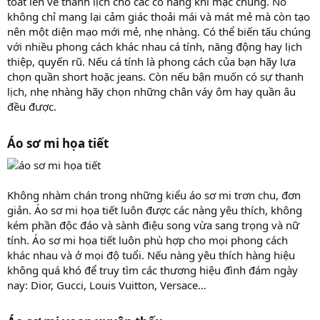
toát lên vẻ thanh lịch cho các cô nàng khi mặc chúng. Nó
không chỉ mang lại cảm giác thoải mái và mát mẻ mà còn tạo
nên một diện mạo mới mẻ, nhẹ nhàng. Có thể biến tấu chúng
với nhiều phong cách khác nhau cá tính, năng động hay lịch
thiệp, quyến rũ. Nếu cá tính là phong cách của bạn hãy lựa
chọn quần short hoặc jeans. Còn nếu bận muốn có sự thanh
lịch, nhẹ nhàng hãy chọn những chân váy ôm hay quần âu
đều được.
Áo sơ mi họa tiết
Không nhàm chán trong những kiểu áo sơ mi trơn chu, đơn
giản. Áo sơ mi họa tiết luôn được các nàng yêu thích, không
kém phần độc đáo và sành điệu song vừa sang trọng và nữ
tính. Áo sơ mi họa tiết luôn phù hợp cho mọi phong cách
khác nhau và ở mọi độ tuổi. Nếu nàng yêu thích hàng hiệu
không quá khó để truy tìm các thương hiệu đình đám ngày
nay: Dior, Gucci, Louis Vuitton, Versace…