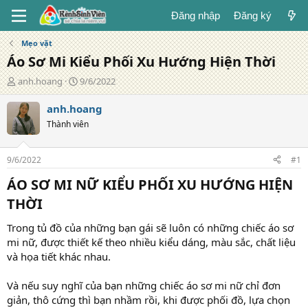
Đăng nhập
Đăng ký
Mẹo vặt
Áo Sơ Mi Kiểu Phối Xu Hướng Hiện Thời
T
N
anh.hoang
9/6/2022
á
g
c
à
anh.hoang
g
y
Thành viên
i
đ
ả
ă
n
9/6/2022
#1
g
ÁO SƠ MI NỮ KIỂU PHỐI XU HƯỚNG HIỆN
THỜI​
Trong tủ đồ của những bạn gái sẽ luôn có những chiếc áo sơ
mi nữ, được thiết kế theo nhiều kiểu dáng, màu sắc, chất liệu
và họa tiết khác nhau.
Và nếu suy nghĩ của bạn những chiếc áo sơ mi nữ chỉ đơn
giản, thô cứng thì bạn nhầm rồi, khi được phối đồ, lựa chọn