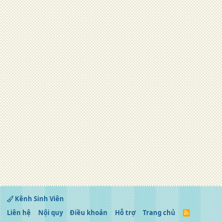
Kênh Sinh Viên
Liên hệ
Nội quy
Điều khoản
Hỗ trợ
Trang chủ
R
S