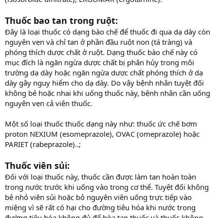
Thuốc bao tan trong ruột:
Đây là loại thuốc có dạng bào chế để thuốc đi qua dạ dày còn
nguyên vẹn và chỉ tan ở phần đầu ruột non (tá tràng) và
phóng thích dược chất ở ruột. Dạng thuốc bào chế này có
mục đích là ngăn ngừa dược chất bị phân hủy trong môi
trường dạ dày hoặc ngăn ngừa dược chất phóng thích ở dạ
dày gây nguy hiểm cho dạ dày. Do vậy bệnh nhân tuyệt đối
không bẻ hoặc nhai khi uống thuốc này, bệnh nhân cần uống
nguyên vẹn cả viên thuốc.
Một số loại thuốc thuốc dạng này như: thuốc ức chế bơm
proton NEXIUM (esomeprazole), OVAC (omeprazole) hoặc
PARIET (rabeprazole)..;
Thuốc viên sủi:
Đối với loại thuốc này, thuốc cần được làm tan hoàn toàn
trong nước trước khi uống vào trong cơ thể. Tuyệt đối không
bẻ nhỏ viên sủi hoặc bỏ nguyên viên uống trực tiếp vào
miệng vì sẽ rất có hại cho đường tiêu hóa khi nước trong
đường tiêu hóa không đủ để hòa tan thuốc và thuốc không