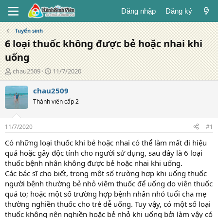
Đăng nhập
Đăng ký
Tuyển sinh
6 loại thuốc không được bẻ hoặc nhai khi
uống
T
N
chau2509
11/7/2020
á
g
c
à
chau2509
g
y
Thành viên cấp 2
i
đ
ả
ă
n
11/7/2020
#1
g
Có những loại thuốc khi bẻ hoặc nhai có thể làm mất đi hiệu
quả hoặc gây độc tính cho người sử dụng, sau đây là 6 loại
thuốc bệnh nhân không được bẻ hoặc nhai khi uống.
Các bác sĩ cho biết, trong một số trường hợp khi uống thuốc
người bệnh thường bẻ nhỏ viêm thuốc để uống do viên thuốc
quá to; hoặc một số trường hợp bệnh nhân nhỏ tuổi cha mẹ
thường nghiền thuốc cho trẻ dễ uống. Tuy vậy, có một số loại
thuốc không nên nghiền hoặc bẻ nhỏ khi uống bởi làm vậy có