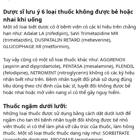
Dược sĩ lưu ý 6 loại thuốc không được bẻ hoặc
nhai khi uống
Một số loại biệt dược có ở bệnh viện có các kí hiệu trên chẳng
hạn như: Adalat LA (nifedipin), SaVi Trimetazidine MR
(trimetazidin), DUSPATALIN RETARD (mebeverine),
GLUCOPHAGE XR (metformin),
Tuy vậy cũng có một số loại thuốc khác như: AGGRENOX
(aspirin and dipyridamole), PENTASA (mesalamine), PLENDIL
(felodipine), NITROMINT (nitroglycerin) không có các ký hiệu
nhận biết như trên. Bệnh nhân tuyệt đối phải sử dụng đúng
liều dùng theo chỉ định của bác sĩ, tuyệt đối không được bẻ
hoặc nhai hoặc mở viên nang vì có thể gây nguy hiểm.
Thuốc ngậm dưới lưỡi:
Những loại thuốc được sử dụng bằng cách dặt dưới lưới để
ngậm cho tan thì bệnh nhân tuyệt đối không được bẻ nhỏ
viên thuốc vì có thể làm phá vỡ cấu trúc của thuốc, làm hỏng
thuốc. Một số loại thuốc thuộc dạng này như: SORBITRATE
(isosorbide dinitrate), ERGOMAR (ergotamine).