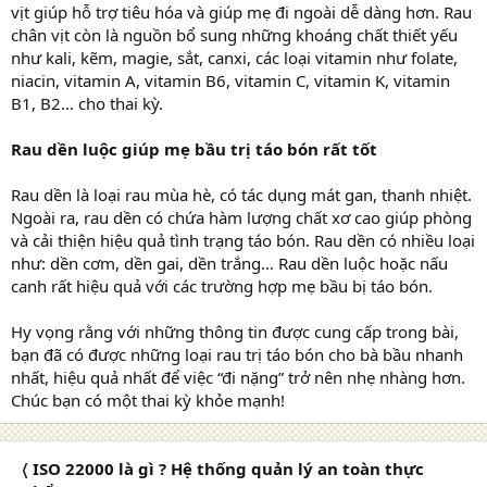
vịt giúp hỗ trợ tiêu hóa và giúp mẹ đi ngoài dễ dàng hơn. Rau
chân vịt còn là nguồn bổ sung những khoáng chất thiết yếu
như kali, kẽm, magie, sắt, canxi, các loại vitamin như folate,
niacin, vitamin A, vitamin B6, vitamin C, vitamin K, vitamin
B1, B2… cho thai kỳ.
Rau dền luộc giúp mẹ bầu trị táo bón rất tốt
Rau dền là loại rau mùa hè, có tác dụng mát gan, thanh nhiệt.
Ngoài ra, rau dền có chứa hàm lượng chất xơ cao giúp phòng
và cải thiện hiệu quả tình trạng táo bón. Rau dền có nhiều loại
như: dền cơm, dền gai, dền trắng… Rau dền luộc hoặc nấu
canh rất hiệu quả với các trường hợp mẹ bầu bị táo bón.
Hy vọng rằng với những thông tin được cung cấp trong bài,
bạn đã có được những loại rau trị táo bón cho bà bầu nhanh
nhất, hiệu quả nhất để việc “đi nặng” trở nên nhẹ nhàng hơn.
Chúc bạn có một thai kỳ khỏe mạnh!
〈 ISO 22000 là gì ? Hệ thống quản lý an toàn thực