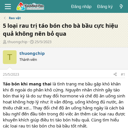
Đăng nhập
Đăng ký
Rao vặt
5 loại rau trị táo bón cho bà bầu cực hiệu
quả không nên bỏ qua
T
N
thuongchip
25/5/2023
á
g
c
à
thuongchip
T
g
y
Thành viên
i
đ
ả
ă
n
25/5/2023
#1
g
Táo bón khi mang thai
là tình trạng mẹ bầu gặp khó khăn
khi đi ngoài do phân khô cứng. Nguyên nhân chính gây táo
bón thai kỳ là do sự thay đổi hormone và chế độ ăn uống sinh
hoạt không hợp lý như: ít vận động, uống không đủ nước, ăn
thiếu chất xơ… Thay đổi chế độ ăn uống hằng ngày là cách bà
bầu nghĩ đến đầu tiên trong đó việc ăn thêm các loại rau được
khuyến khích giúp điều trị táo bón hiệu quả. Cùng tìm hiểu
các loại rau trị táo bón cho bà bầu tốt nhất.