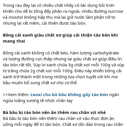
Trong rau đay lại có nhiều chất nhầy có tác dụng bôi trơn
khiến cho dễ bị tống đẩy phân ra ngoài, nhiều đường sucrose
và inositol không hấp thu mà lại giữ nước làm phân nở to
nhưng lại rất mềm, cải thiện được táo bón.
Bông cải xanh giàu chất xơ giúp cải thiện táo bón khi
mang thai
Bông cải xanh không có chất béo, hàm lượng carbohydrate
và lượng đường cực thấp nhưng lại giàu chất xơ giúp điều trị
táo bón rất tốt. Súp lơ xanh chứa 3g chất xơ/ mỗi 100g và súp
lơ trắng chứa 2g chất xơ/ mỗi 100g. Điều này khiến bông cải
xanh trở thành một trong những lựa chọn tuyệt vời khi mẹ
bầu muốn bổ sung chất xơ cho cơ thể.
>>Xem thêm:
canxi cho bà bầu không gây táo bón
ngăn
ngừa loãng xương tê nhức chân tay
Bà bầu bị táo bón nên ăn thêm rau chân vịt nhé
Bà bầu bị táo bón nên thêm rau chân vịt vào thực đơn ăn
uống mỗi ngày để trị táo bón. Chất xơ dồi dào trong rau chân