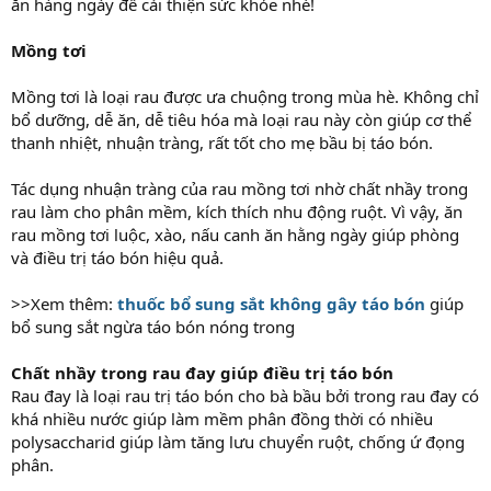
ăn hàng ngày để cải thiện sức khỏe nhé!
Mồng tơi
Mồng tơi là loại rau được ưa chuộng trong mùa hè. Không chỉ
bổ dưỡng, dễ ăn, dễ tiêu hóa mà loại rau này còn giúp cơ thể
thanh nhiệt, nhuận tràng, rất tốt cho mẹ bầu bị táo bón.
Tác dụng nhuận tràng của rau mồng tơi nhờ chất nhầy trong
rau làm cho phân mềm, kích thích nhu động ruột. Vì vậy, ăn
rau mồng tơi luộc, xào, nấu canh ăn hằng ngày giúp phòng
và điều trị táo bón hiệu quả.
>>Xem thêm:
thuốc bổ sung sắt không gây táo bón
giúp
bổ sung sắt ngừa táo bón nóng trong
Chất nhầy trong rau đay giúp điều trị táo bón
Rau đay là loại rau trị táo bón cho bà bầu bởi trong rau đay có
khá nhiều nước giúp làm mềm phân đồng thời có nhiều
polysaccharid giúp làm tăng lưu chuyển ruột, chống ứ đọng
phân.