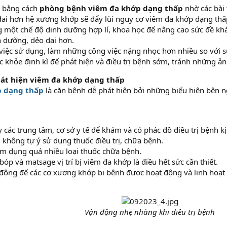
ì bằng cách
phòng bệnh viêm đa khớp dạng thấp
nhờ các bài 
dai hơn hệ xương khớp sẽ đẩy lùi nguy cơ viêm đa khớp dạng thấ
 một chế độ dinh dưỡng hợp lí, khoa học để nâng cao sức đề kh
h dưỡng, dẻo dai hơn.
việc sử dụng, làm những công việc nặng nhọc hơn nhiều so với s
 khỏe định kì để phát hiện và điều trị bệnh sớm, tránh những ản
hát hiện viêm đa khớp dạng thấp
p dạng thấp
là căn bệnh dễ phát hiện bởi những biểu hiện bên ng
 các trung tâm, cơ sở y tế để khám và có phác đồ điều trị bệnh kị
i không tự ý sử dụng thuốc điều trị, chữa bệnh.
m dụng quá nhiều loại thuốc chữa bệnh.
bóp và matsage vị trí bị viêm đa khớp là điều hết sức cần thiết.
động để các cơ xương khớp bi bệnh được hoạt động và linh hoạt
Vận động nhẹ nhàng khi điều trị bệnh