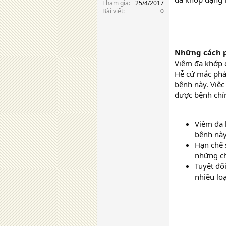
Tham gia
25/4/2017
Bài viết
0
Những cách 
Viêm đa khớp d
Hễ cứ mắc phả
bệnh này. Việ
được bệnh chín
Viêm đa 
bệnh này
Hạn chế 
những ch
Tuyệt đố
nhiều lo