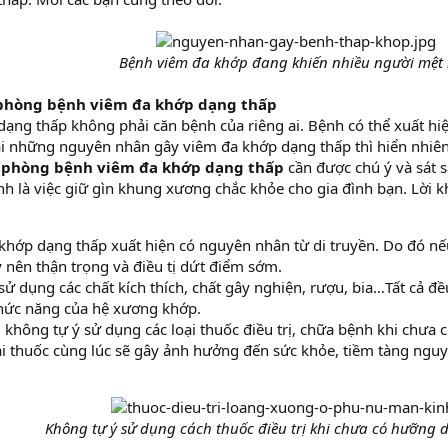
Bệnh viêm đa khớp đang khiến nhiều người mệt
phòng bệnh viêm đa khớp dạng thấp
ạng thấp không phải căn bệnh của riêng ai. Bệnh có thể xuất hiệ
i những nguyên nhân gây viêm đa khớp dạng thấp thì hiển nhiên
c
phòng bệnh viêm đa khớp dạng thấp
cần được chú ý và sát 
h là việc giữ gìn khung xương chắc khỏe cho gia đình bạn. Lời k
khớp dạng thấp xuất hiện có nguyên nhân từ di truyền. Do đó nếu
 nên thận trọng và điều tị dứt điểm sớm.
sử dụng các chất kích thích, chất gây nghiện, rượu, bia…Tất cả đ
ức năng của hệ xương khớp.
i không tự ý sử dụng các loại thuốc điều trị, chữa bệnh khi chưa 
ại thuốc cùng lúc sẽ gây ảnh hưởng đến sức khỏe, tiềm tàng ngu
Không tự ý sử dụng cách thuốc điều trị khi chưa có hưỡng 