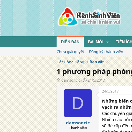
DIỄN ĐÀN
BÀI MỚI
TIỆN ÍC
Chưa giải quyết
Đăng ký thành viên
Góc Cộng Đồng
Rao vặt
1 phương pháp phòng
T
N
damsoncic
24/5/2017
á
g
c
à
24/5/2017
g
y
D
Những biến c
i
đ
ả
ă
vạch ra nhữn
n
Các chuyên gia
g
Nhiều câu hỏi
damsoncic
sẽ đề cập đến
Thành viên
đa khớp dạng t