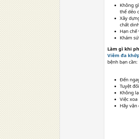
Không g
thể dẻo 
Xây dựng
chất din
Hạn chế 
Khám sức
Làm gì khi p
Viêm đa khớ
bệnh bạn cần:
Đến ngay
Tuyệt đố
Không lạ
Việc xoa 
Hãy vận 