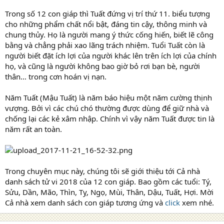
Trong số 12 con giáp thì Tuất đứng vị trí thứ 11. biểu tượng
cho những phẩm chất nổi bật, đáng tin cậy, thông minh và
chung thủy. Họ là người mang ý thức cống hiến, biết lẽ công
bằng và chẳng phải xao lãng trách nhiệm. Tuổi Tuất còn là
người biết đặt ích lợi của người khác lên trên ích lợi của chính
họ, và cũng là người không bao giờ bỏ rơi bạn bè, người
thân… trong cơn hoán vị nạn.
Năm Tuất (Mậu Tuất) là năm báo hiệu một năm cường thịnh
vượng. Bởi vì các chú chó thường được dùng để giữ nhà và
chống lại các kẻ xâm nhập. Chính vì vậy năm Tuất được tin là
năm rất an toàn.
Trong chuyên mục này, chúng tôi sẽ giới thiệu tới Cả nhà
danh sách tử vi 2018 của 12 con giáp. Bao gồm các tuổi: Tý,
Sửu, Dần, Mão, Thìn, Tỵ, Ngọ, Mùi, Thân, Dậu, Tuất, Hợi. Mời
Cả nhà xem danh sách con giáp tương ứng và
click
xem nhé.