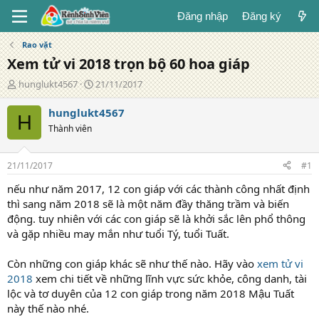
Đăng nhập
Đăng ký
Rao vặt
Xem tử vi 2018 trọn bộ 60 hoa giáp
T
N
hunglukt4567
21/11/2017
á
g
c
à
hunglukt4567
H
g
y
Thành viên
i
đ
ả
ă
n
21/11/2017
#1
g
nếu như năm 2017, 12 con giáp với các thành công nhất định
thì sang năm 2018 sẽ là một năm đầy thăng trầm và biến
động. tuy nhiên với các con giáp sẽ là khởi sắc lên phổ thông
và gặp nhiều may mắn như tuổi Tý, tuổi Tuất.
Còn những con giáp khác sẽ như thế nào. Hãy vào
xem tử vi
2018
xem chi tiết về những lĩnh vực sức khỏe, công danh, tài
lộc và tơ duyên của 12 con giáp trong năm 2018 Mậu Tuất
này thế nào nhé.