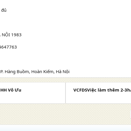
y đủ
 NỘI 1983
44647763
, P. Hàng Buồm, Hoàn Kiếm, Hà Nội
TNHH Vô Ưu
VCFDSViệc làm thêm 2-3h/