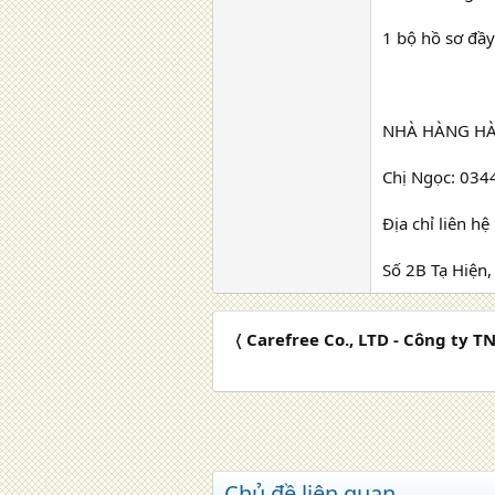
1 bộ hồ sơ đầ
NHÀ HÀNG HÀ
Chị Ngọc: 03
Địa chỉ liên hệ
Số 2B Tạ Hiện
〈 Carefree Co., LTD - Công ty 
Chủ đề liên quan