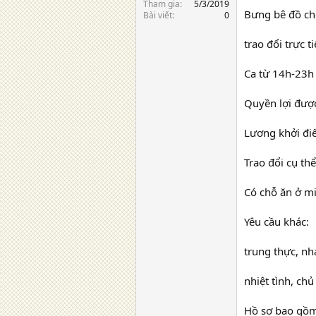
Tham gia
5/3/2019
Bưng bê đồ ch
Bài viết
0
trao đổi trực 
Ca từ 14h-23h
Quyền lợi đượ
Lương khởi đi
Trao đổi cụ th
Có chỗ ăn ở m
Yêu cầu khác:
trung thực, n
nhiệt tình, ch
Hồ sơ bao gồ