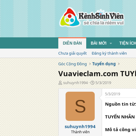
DIỄN ĐÀN
BÀI MỚI
TIỆN ÍC
Chưa giải quyết
Đăng ký thành viên
Góc Cộng Đồng
Tuyển dụng
Vuavieclam.com TUY
T
N
suhuynh1994
5/3/2019
á
g
c
à
5/3/2019
g
y
S
Nguồn tin từ
i
đ
ả
ă
n
TUYỂN NHÂN V
g
suhuynh1994
Mô tả công vi
Thành viên