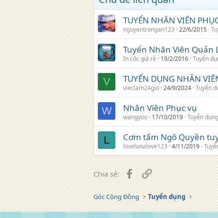
TUYỂN NHÂN VIÊN PHỤC 
nguyentrongan123
22/6/2015
Tu
Tuyển Nhân Viên Quản 
In cốc giá rẻ
19/2/2016
Tuyển dụ
TUYỂN DỤNG NHÂN VIÊ
V
vieclam24gio
24/9/2024
Tuyển d
Nhân Viên Phục vụ
W
wangyoo
17/10/2019
Tuyển dụn
Cơm tấm Ngô Quyền tuy
L
lovelunalove123
4/11/2019
Tuyể
Facebook
Liên kết
Chia sẻ:
Góc Cộng Đồng
Tuyển dụng