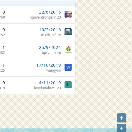
0
22/6/2015
760
nguyentrongan123
0
19/2/2016
752
In cốc giá rẻ
1
25/9/2024
482
bpsvietnam
1
17/10/2019
W
425
wangyoo
0
4/11/2019
L
319
lovelunalove123
Top
Bot