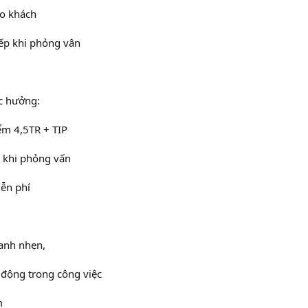
o khách
tiếp khi phỏng vân
c hưởng:
ểm 4,5TR + TIP
ể khi phỏng vấn
iễn phí
hanh nhẹn,
ủ động trong công việc
m