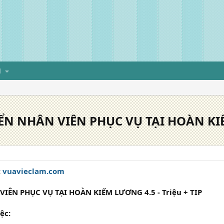
H
ỂN NHÂN VIÊN PHỤC VỤ TẠI HOÀN KI
:
vuavieclam.com
IÊN PHỤC VỤ TẠI HOÀN KIẾM LƯƠNG 4.5 - Triệu + TIP
ệc: