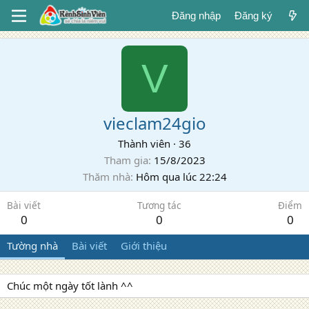
Đăng nhập
Đăng ký
V
vieclam24gio
Thành viên
·
36
Tham gia
15/8/2023
Thăm nhà
Hôm qua lúc 22:24
Bài viết
Tương tác
Điểm
0
0
0
Tường nhà
Bài viết
Giới thiệu
Chúc một ngày tốt lành ^^