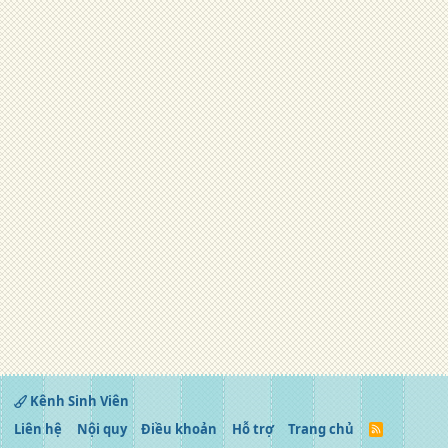
Kênh Sinh Viên
Liên hệ
Nội quy
Điều khoản
Hỗ trợ
Trang chủ
R
S