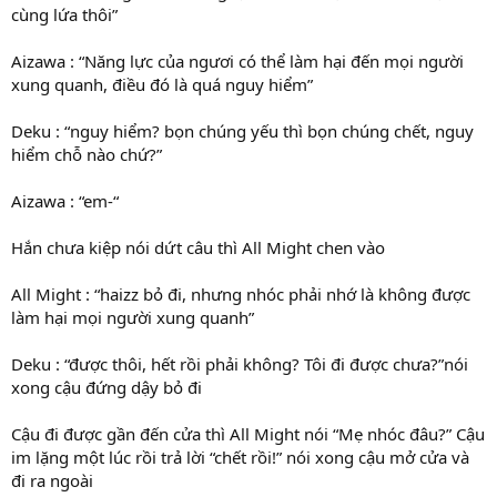
cùng lứa thôi”
Aizawa : “Năng lực của ngươi có thể làm hại đến mọi người
xung quanh, điều đó là quá nguy hiểm”
Deku : “nguy hiểm? bọn chúng yếu thì bọn chúng chết, nguy
hiểm chỗ nào chứ?”
Aizawa : “em-“
Hắn chưa kiệp nói dứt câu thì All Might chen vào
All Might : “haizz bỏ đi, nhưng nhóc phải nhớ là không được
làm hại mọi người xung quanh”
Deku : “được thôi, hết rồi phải không? Tôi đi được chưa?”nói
xong cậu đứng dậy bỏ đi
Cậu đi được gần đến cửa thì All Might nói “Mẹ nhóc đâu?” Cậu
im lặng một lúc rồi trả lời “chết rồi!” nói xong cậu mở cửa và
đi ra ngoài