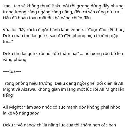
“tao…tao sẽ không thua” Baku nói rồi gượng đứng đậy nhưng
trọng lượng càng ngàng càng nặng, đến cả sàn cũng nứt ra…
Hắn đã hoàn toàn mất đi khả năng chiến đâu.
Vừa lúc đấy cái lo ở góc hành lang vọng ra “Cuộc đấu kết thúc,
Deku mau thu lại quirk, sau đó đến phòng hiệu trưởng gặp
tôi…”
Deku thu lại quirk rồi nói “đồ thảm hại” ….nói xong cậu bỏ lên
văng phòng
—–tua—-
Trong phòng hiệu trưởng, Deku đang ngồi ghế, đối diện là All
Might và Aizawa. Không gian im lặng một lúc rồi All Might lên
tiếng
All Might : “làm sao nhóc có sức mạnh đó? không phải nhóc
là kẻ vô năng sao?”
Deku : “vô năng? chỉ là năng lực của tôi chậm hơn các bạn