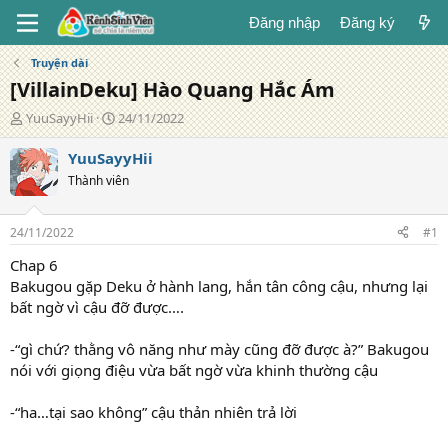
Đăng nhập
Đăng ký
Truyện dài
[VillainDeku] Hào Quang Hắc Ám
T
N
YuuSayyHii
24/11/2022
á
g
c
à
YuuSayyHii
g
y
Thành viên
i
đ
ả
ă
n
24/11/2022
#1
g
Chap 6
Bakugou gặp Deku ở hành lang, hắn tân công cậu, nhưng lại
bất ngờ vì cậu đỡ được….
-“gì chứ? thằng vô năng như mày cũng đỡ được à?” Bakugou
nói với giọng điệu vừa bất ngờ vừa khinh thường cậu
-“ha…tại sao không” cậu thản nhiên trả lời