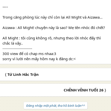
—–
Trong căng phòng lúc này chỉ còn lại All Might và Aizawa…
Aizawa : All Might! chuyện này là sao? Mẹ tên nhóc đó chết?
All Might : tôi cũng không rõ, nhưng theo lời nhóc đấy thì
chắc là vậy..
------------------------
300 view để có chap ms nhaa:3
sorry vì lười nên mấy hôm nay k đăng dc:<
〈 Tứ Linh Hắc Trận
CHÊNH VÊNH TUỔI 26 〉
Đăng nhập một phát, tha hồ bình luận^^