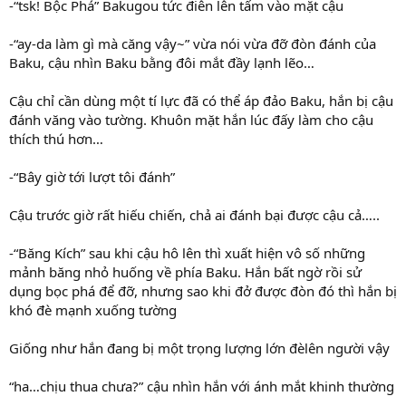
-“tsk! Bộc Phá” Bakugou tức điên lên tấm vào mặt cậu
-“ay-da làm gì mà căng vậy~” vừa nói vừa đỡ đòn đánh của
Baku, cậu nhìn Baku bằng đôi mắt đầy lạnh lẽo…
Cậu chỉ cần dùng một tí lực đã có thể áp đảo Baku, hắn bị cậu
đánh văng vào tường. Khuôn mặt hắn lúc đấy làm cho cậu
thích thú hơn…
-“Bây giờ tới lượt tôi đánh”
Cậu trước giờ rất hiếu chiến, chả ai đánh bại được cậu cả…..
-“Băng Kích” sau khi cậu hô lên thì xuất hiện vô số những
mảnh băng nhỏ huống về phía Baku. Hắn bất ngờ rồi sử
dụng bọc phá để đỡ, nhưng sao khi đở được đòn đó thì hắn bị
khó đè mạnh xuống tường
Giống như hắn đang bị một trọng lượng lớn đèlên người vậy
“ha…chịu thua chưa?” cậu nhìn hắn với ánh mắt khinh thường