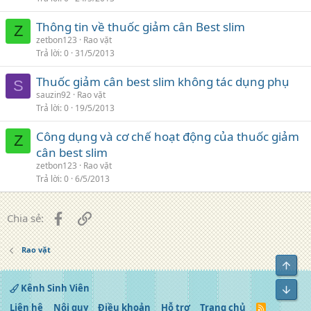
Thông tin về thuốc giảm cân Best slim
Z
zetbon123
Rao vặt
Trả lời
0
31/5/2013
Thuốc giảm cân best slim không tác dụng phụ
S
sauzin92
Rao vặt
Trả lời
0
19/5/2013
Công dụng và cơ chế hoạt động của thuốc giảm
Z
cân best slim
zetbon123
Rao vặt
Trả lời
0
6/5/2013
Facebook
Liên kết
Chia sẻ:
Rao vặt
Top
Kênh Sinh Viên
Bot
Liên hệ
Nội quy
Điều khoản
Hỗ trợ
Trang chủ
R