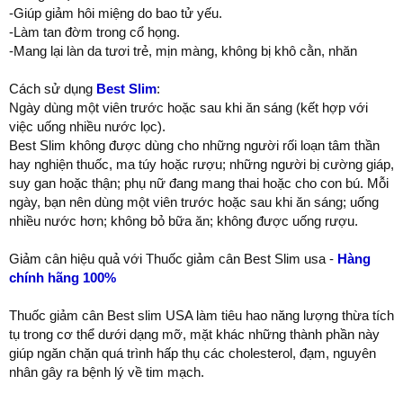
-Giúp giảm hôi miệng do bao tử yếu.
-Làm tan đờm trong cổ họng.
-Mang lại làn da tươi trẻ, mịn màng, không bị khô cằn, nhăn
Cách sử dụng
Best Slim
:
Ngày dùng một viên trước hoặc sau khi ăn sáng (kết hợp với
việc uống nhiều nước lọc).
Best Slim không được dùng cho những người rối loạn tâm thần
hay nghiện thuốc, ma túy hoặc rượu; những người bị cường giáp,
suy gan hoặc thận; phụ nữ đang mang thai hoặc cho con bú. Mỗi
ngày, bạn nên dùng một viên trước hoặc sau khi ăn sáng; uống
nhiều nước hơn; không bỏ bữa ăn; không được uống rượu.
Giảm cân hiệu quả với Thuốc giảm cân Best Slim usa -
Hàng
chính hãng 100%
Thuốc giảm cân Best slim USA làm tiêu hao năng lượng thừa tích
tụ trong cơ thể dưới dạng mỡ, mặt khác những thành phần này
giúp ngăn chặn quá trình hấp thụ các cholesterol, đạm, nguyên
nhân gây ra bệnh lý về tim mạch.