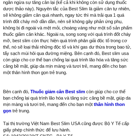
ngăn ngừa sự tăng cân lại (kể cả khi không còn sử dụng thuốc
dược thảo này).
Nguyên tắc của Best Slim là giảm cân tự nhiên,
sẽ không giảm cân quá nhanh, ngay tức thì mà trải qua 1 quá
trình đốt cháy mỡ dần dần, nên sẽ không gây phản ứng phụ,
không bị đi ngoài và mệt mỏi, choáng váng như một số sản phẩm
thuốc giảm cân khác. Ngoài ra, song song với quá trình đốt cháy
mỡ, best slim còn thực hiện quá trình phân giải độc tố trong cơ
thể, nó sẽ loại thải những độc tố và khí gas dư thừa trong bao tử,
tẩy sạch mùi hôi qua đường miệng. Bên cạnh đó, Best slim usa
còn giúp cho cơ thể bạn chống lại quá trình lão hóa và tăng sức
căng bề mặt, giúp da mịn màng và tươi trẻ, mang đến cho bạn
một thân hình thon gọn trẻ trung.
Bên cạnh đó,
Thuốc giảm cân Best slim
còn giúp cho cơ thể
bạn chống lại quá trình lão hóa và tăng sức căng bề mặt, giúp da
mịn màng và tươi trẻ, mang đến cho bạn một
thân hình thon
gọn
trẻ trung.
Tại thị trường Việt Nam Best Slim USA cũng được Bộ Y Tế cấp
giấy phép chính thức để lưu hành.