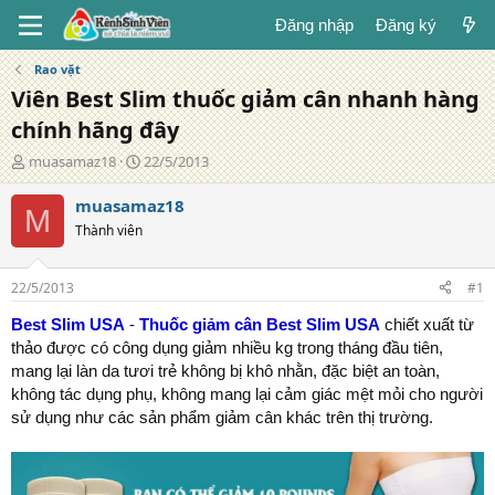
Đăng nhập
Đăng ký
Rao vặt
Viên Best Slim thuốc giảm cân nhanh hàng
chính hãng đây
T
N
muasamaz18
22/5/2013
á
g
c
à
muasamaz18
M
g
y
Thành viên
i
đ
ả
ă
n
22/5/2013
#1
g
Best Slim USA
-
Thuốc giảm cân Best Slim USA
chiết xuất từ
thảo được có công dụng giảm nhiều kg trong tháng đầu tiên,
mang lại làn da tươi trẻ không bị khô nhằn, đặc biệt an toàn,
không tác dụng phụ, không mang lại cảm giác mệt mỏi cho người
sử dụng như các sản phẩm giảm cân khác trên thị trường.