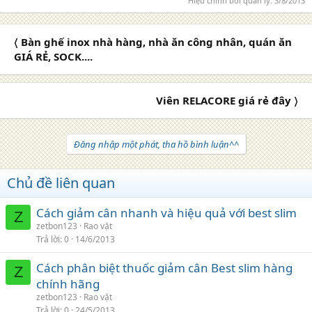
Hiệu chỉnh bởi quản lý:
3/8/2013
〈 Bàn ghế inox nhà hàng, nhà ăn công nhân, quán ăn
GIÁ RẺ, SOCK....
Viên RELACORE giá rẻ đây 〉
Đăng nhập một phát, tha hồ bình luận^^
Chủ đề liên quan
Cách giảm cân nhanh và hiệu quả với best slim
Z
zetbon123
Rao vặt
Trả lời
0
14/6/2013
Cách phân biệt thuốc giảm cân Best slim hàng
Z
chính hãng
zetbon123
Rao vặt
Trả lời
0
24/5/2013