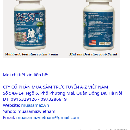
Mọi chi tiết xin liên hệ:
CTY CỔ PHẦN MUA SẮM TRỰC TUYẾN A-Z VIỆT NAM
Số 54A-E4, Ngõ 6, Phố Phương Mai, Quận Đống Đa, Hà Nội
ĐT: 0915329126 - 0973286819
Website:
muas
amaz.vn
Yahoo: muasamazvietnam
Email:
muasamazvietnam@gmail.
com