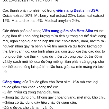
Số: 1943/2012/YT-CNTC - Bộ Y Tế
Các thành phần tự nhiên có trong
viên nang Best slim USA
:
Coicis extract 20%, Mulberry leaf extract 22%, Lotus leaf extract
12%, Mustard extract 6%, Medical amylum 24%.
Các thành phần có trong
Viên nang giảm cân Best Slim
có tác
dụng làm tiêu hao năng lượng thừa tích tụ trong cơ thể dưới dạng
mỡ, ngăn chặn quá trình hấp thụ các cholesterol, đạm, mỡ thừa -
nguyên nhân gây ra bệnh lý về tim mạch và dư trọng lượng cơ
thể. Bên cạnh đó, quá trình phân giải còn giúp loại thải các độc tố
trong cơ thể; loại thải khí gas dư thừa có trong bao tử, trừ đờm
và tẩy sạch mùi hôi qua đường miệng. Sản phẩm cũng giúp cho
cơ thể bạn chống lại quá trình lão hóa, giúp da mịn màng và tươi
trẻ.
Công dụng
của Thuốc giảm cân Best slim USA mà các loại
thuốc giảm cân khác không thể có:
-Giảm nhiều kg trong tháng đầu tiên.
-Không tác dụng phụ, không gây choáng váng, mệt mỏi, khó chịu.
-Không có tác dụng gây tiêu chảy để giảm cân.
-Dùng được cho cả nam và nữ.