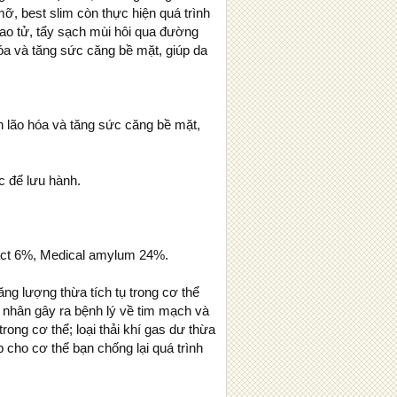
ỡ, best slim còn thực hiện quá trình
 bao tử, tẩy sạch mùi hôi qua đường
hóa và tăng sức căng bề mặt, giúp da
h lão hóa và tăng sức căng bề mặt,
c để lưu hành.
tract 6%, Medical amylum 24%.
ăng lượng thừa tích tụ trong cơ thể
 nhân gây ra bệnh lý về tim mạch và
trong cơ thể; loại thải khí gas dư thừa
cho cơ thể bạn chống lại quá trình