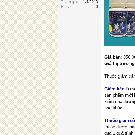
Tham gia
1/4/2013
Bài viết
0
Giá bán:
850.
Giá thị trường
Thuốc giảm cân
Giảm béo
là mộ
sản phẩm mới l
kiểm soát lượng
nào khác.
Thuốc giảm câ
thuốc dược thả
qua 1 quá trìn