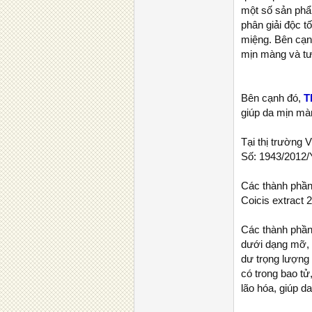
một số sản phẩm
phân giải độc t
miệng. Bên cạnh
mịn màng và tươ
Bên cạnh đó,
T
giúp da mịn mà
Tại thị trường
Số: 1943/2012
Các thành phần
Coicis extract 
Các thành phần
dưới dạng mỡ, 
dư trọng lượng c
có trong bao tử
lão hóa, giúp d