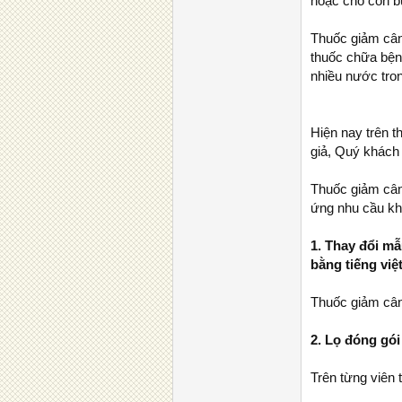
hoặc cho con b
Thuốc giảm cân
thuốc chữa bện
nhiều nước tro
Hiện nay trên 
giả, Quý khách 
Thuốc giảm cân
ứng nhu cầu k
1. Thay đổi m
bằng tiếng việ
Thuốc giảm cân
2. Lọ đóng gói
Trên từng viên 