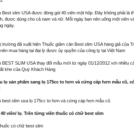
ú.
 Best slim USA được đóng gói 40 viên một hộp. Đây không phải là th
h, được dùng cho cả nam và nữ. Mỗi ngày bạn nên uống một viên và
ng ngày.
thị trường đã xuất hiện Thuốc giảm cân Best slim USA hàng giả của 
nên mua hàng tại đại lý được ủy quyền của công ty tại Việt Nam
 BEST SLIM USA thay đổi mẫu mới từ ngày 01/12/2012 với nhiều cải 
hắt khe của Quý Khách Hàng
ẫu lọ sản phẩm sang lọ 175cc to hơn và cứng cáp hơn mẫu cũ, c
t
 best slim usa lọ 175cc to hơn và cứng cáp hơn mẫu cũ
 40 viên/ lọ. Trên từng viên thuốc có chữ best slim
thuốc có chữ best slim