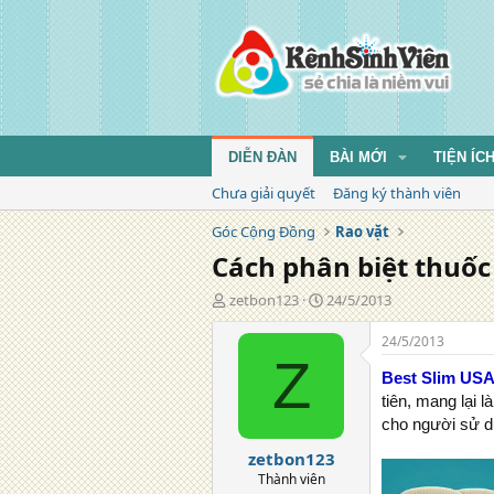
DIỄN ĐÀN
BÀI MỚI
TIỆN ÍC
Chưa giải quyết
Đăng ký thành viên
Góc Cộng Đồng
Rao vặt
Cách phân biệt thuốc
T
N
zetbon123
24/5/2013
á
g
c
à
24/5/2013
g
y
Z
i
đ
Best Slim US
ả
ă
tiên, mang lại 
n
cho người sử d
g
zetbon123
Thành viên