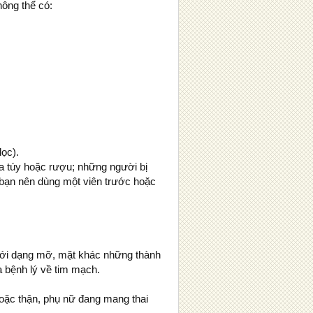
ông thể có:
ọc).
a túy hoặc rượu; những người bị
 bạn nên dùng một viên trước hoặc
dưới dạng mỡ, mặt khác những thành
a bệnh lý về tim mạch.
oặc thận, phụ nữ đang mang thai