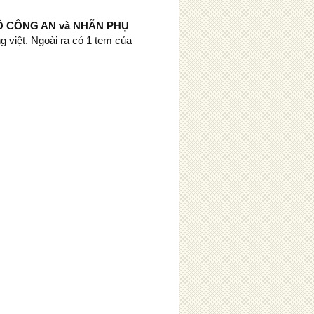
a BỘ CÔNG AN và NHÃN PHỤ
iệt. Ngoài ra có 1 tem của