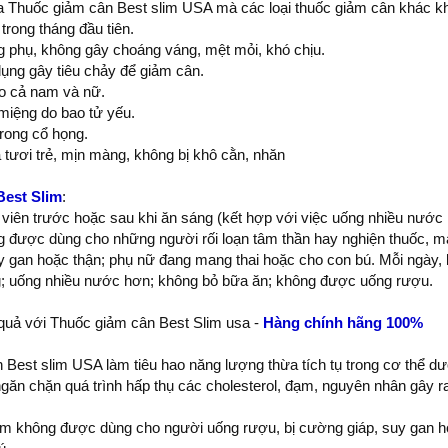
 Thuốc giảm cân Best slim USA mà các loại thuốc giảm cân khác kh
trong tháng đầu tiên.
g phụ, không gây choáng váng, mệt mỏi, khó chịu.
ụng gây tiêu chảy để giảm cân.
o cả nam và nữ.
miệng do bao tử yếu.
rong cổ họng.
a tươi trẻ, mịn màng, không bị khô cằn, nhăn
est Slim
:
iên trước hoặc sau khi ăn sáng (kết hợp với việc uống nhiều nước l
g được dùng cho những người rối loạn tâm thần hay nghiện thuốc, m
y gan hoặc thận; phụ nữ đang mang thai hoặc cho con bú. Mỗi ngày,
g; uống nhiều nước hơn; không bỏ bữa ăn; không được uống rượu.
quả với Thuốc giảm cân Best Slim usa -
Hàng chính hãng 100%
 Best slim USA làm tiêu hao năng lượng thừa tích tụ trong cơ thể 
găn chặn quá trình hấp thụ các cholesterol, đạm, nguyên nhân gây r
m không được dùng cho người uống rượu, bị cường giáp, suy gan h