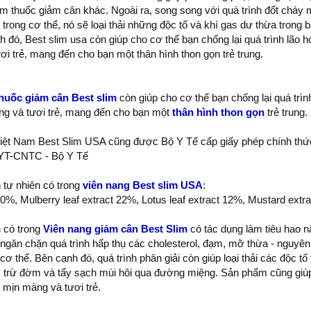
 thuốc giảm cân khác. Ngoài ra, song song với quá trình đốt cháy m
ố trong cơ thể, nó sẽ loại thải những độc tố và khí gas dư thừa trong
 đó, Best slim usa còn giúp cho cơ thể bạn chống lại quá trình lão 
i trẻ, mang đến cho bạn một thân hình thon gọn trẻ trung.
huốc giảm cân Best slim
còn giúp cho cơ thể bạn chống lại quá trìn
ng và tươi trẻ, mang đến cho bạn một
thân hình thon gọn
trẻ trung.
 Việt Nam Best Slim USA cũng được Bộ Y Tế cấp giấy phép chính thứ
/YT-CNTC - Bộ Y Tế
 tự nhiên có trong
viên nang Best slim USA
:
20%, Mulberry leaf extract 22%, Lotus leaf extract 12%, Mustard ex
 có trong
Viên nang giảm cân Best Slim
có tác dụng làm tiêu hao n
ngăn chặn quá trình hấp thụ các cholesterol, đạm, mỡ thừa - nguyên
ơ thể. Bên cạnh đó, quá trình phân giải còn giúp loại thải các độc tố 
, trừ đờm và tẩy sạch mùi hôi qua đường miệng. Sản phẩm cũng giúp 
a mịn màng và tươi trẻ.