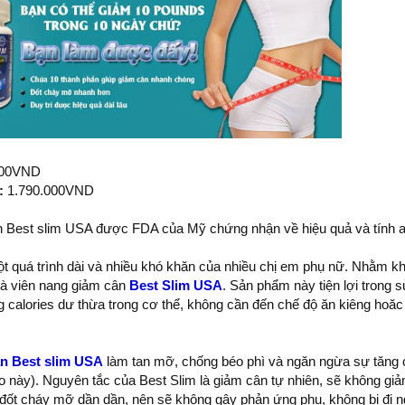
000VND
:
1.790.000VND
 Best slim USA được FDA của Mỹ chứng nhận về hiệu quả và tính a
t quá trình dài và nhiều khó khăn của nhiều chị em phụ nữ. Nhằm 
à viên nang giảm cân
Best Slim USA
. Sản phẩm này tiện lợi trong 
 calories dư thừa trong cơ thể, không cần đến chế độ ăn kiêng hoăc
n Best slim USA
làm tan mỡ, chống béo phì và ngăn ngừa sự tăng c
o này).
Nguyên tắc của Best Slim là giảm cân tự nhiên, sẽ không giả
h đốt cháy mỡ dần dần, nên sẽ không gây phản ứng phụ, không bị đi 