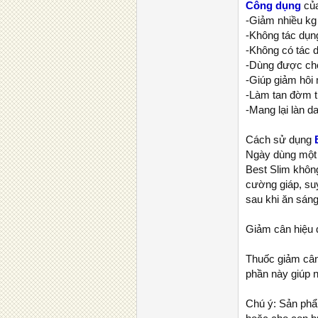
Công dụng
của
-Giảm nhiều kg 
-Không tác dụn
-Không có tác d
-Dùng được ch
-Giúp giảm hôi 
-Làm tan đờm t
-Mang lại làn d
Cách sử dụng
B
Ngày dùng một v
Best Slim khôn
cường giáp, su
sau khi ăn sán
Giảm cân hiệu 
Thuốc giảm cân
phần này giúp n
Chú ý: Sản phẩ