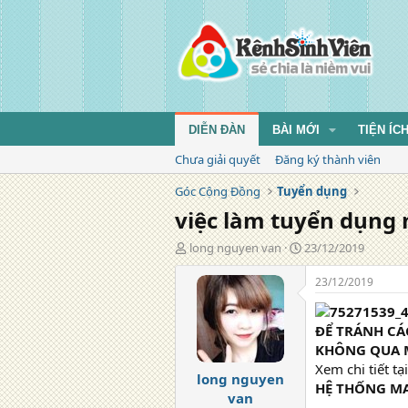
DIỄN ĐÀN
BÀI MỚI
TIỆN ÍC
Chưa giải quyết
Đăng ký thành viên
Góc Cộng Đồng
Tuyển dụng
việc làm tuyển dụng
T
N
long nguyen van
23/12/2019
á
g
c
à
23/12/2019
g
y
i
đ
ả
ă
ĐỂ TRÁNH CÁ
n
KHÔNG QUA M
g
Xem chi tiết tại
long nguyen
HỆ THỐNG MA
van