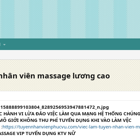
H
 nhân viên massage lương cao
C HÀNH VI LỪA ĐẢO VIỆC LÀM QUA MẠNG HỆ THỐNG CHÚNG
Ô GIỚI KHÔNG THU PHÍ TUYỂN DỤNG KHI VÀO LÀM VỆC
 :
https://tuyennhanvienphucvu.com/viec-lam-tuyen-nhan-vien-m
SSAGE VIP TUYỂN DỤNG KTV NỮ