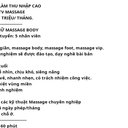
 LÀM THU NHẬP CAO
TV MASSAGE
 TRIỆU/ THÁNG.
----------------
TV NỮ MASSAGE BODY
 tuyển: 5 nhân viên
giãn, massage body, massage foot, massage vip.
 nghiệm sẽ được đào tạo, dạy nghề bài bản
tuổi
 nhìn, chịu khó, siêng năng
 vẻ, nhanh nhẹn, có trách nhiệm công việc.
biệt vùng miền
inh nghiệm
 các kỹ thuật Massage chuyên nghiệp
4 ngày phép/tháng
 chỗ ở.
-------------------
 60 phút