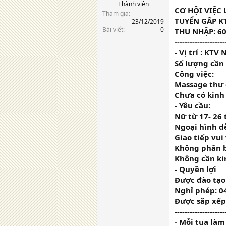
Thành viên
CƠ HỘI VIỆC
Tham gia
TUYỂN GẤP K
23/12/2019
Bài viết
0
THU NHẬP: 60
--------------------
- Vị trí : K
Số lượng cần
Công việc:
Massage thư 
Chưa có kinh
- Yêu cầu:
Nữ từ 17- 26 
Ngoại hình dễ
Giao tiếp vui
Không phân 
Không cần k
- Quyền lợi
Được đào tạo
Nghỉ phép: 0
Được sắp xếp
--------------------
- Mỗi tua làm