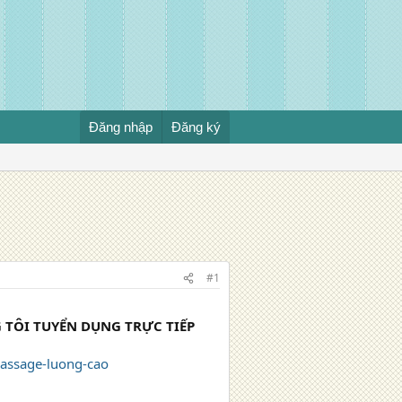
Đăng nhập
Đăng ký
#1
 TÔI TUYỂN DỤNG TRỰC TIẾP
assage-luong-cao