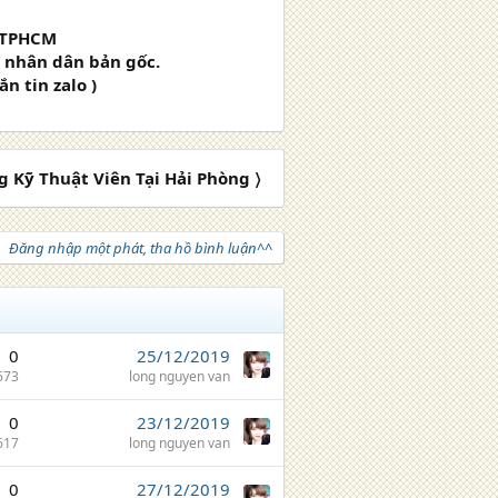
i TPHCM
h nhân dân bản gốc.
n tin zalo )
 Kỹ Thuật Viên Tại Hải Phòng 〉
Đăng nhập một phát, tha hồ bình luận^^
0
25/12/2019
673
long nguyen van
0
23/12/2019
617
long nguyen van
0
27/12/2019