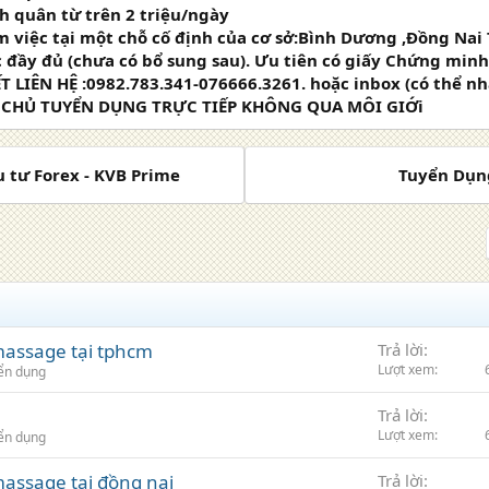
h quân từ trên 2 triệu/ngày
m việc tại một chỗ cố định của cơ sở:Bình Dương ,Đồng Na
c đầy đủ (chưa có bổ sung sau). Ưu tiên có giấy Chứng min
T LIÊN HỆ :0982.783.341-076666.3261. hoặc inbox (có thể nhắ
 CHỦ TUYỂN DỤNG TRỰC TIẾP KHÔNG QUA MÔI GIỚi
u tư Forex - KVB Prime
Tuyển Dụng
assage tại tphcm
Trả lời
Lượt xem
ển dụng
Trả lời
Lượt xem
ển dụng
assage tại đồng nai
Trả lời