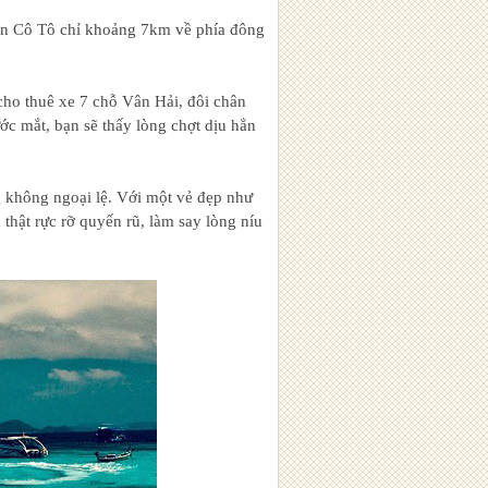
rấn Cô Tô chỉ khoảng 7km về phía đông
cho thuê xe 7 chỗ Vân Hải, đôi chân
ước mắt, bạn sẽ thấy lòng chợt dịu hẳn
g không ngoại lệ. Với một vẻ đẹp như
 thật rực rỡ quyến rũ, làm say lòng níu