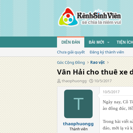
DIỄN ĐÀN
BÀI MỚI
TIỆN ÍC
Chưa giải quyết
Đăng ký thành viên
Góc Cộng Đồng
Rao vặt
Vân Hải cho thuê xe d
T
N
thaophuongg
10/5/2017
á
g
c
à
10/5/2017
g
y
T
i
đ
Ngày nay, Cô Tô
ả
ă
ào đông đúc, Hồ
n
g
Trong bài viết 
thaophuongg
đáo, mới lạ và 
Thành viên