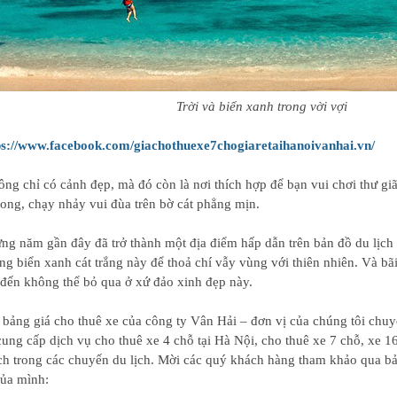
Trời và biển xanh trong vời vợi
ps://www.facebook.com/giachothuexe7chogiaretaihanoivanhai.vn/
g chỉ có cảnh đẹp, mà đó còn là nơi thích hợp để bạn vui chơi thư giã
rong, chạy nhảy vui đùa trên bờ cát phẳng mịn.
ng năm gần đây đã trở thành một địa điểm hấp dẫn trên bản đồ du lịc
ng biển xanh cát trắng này để thoả chí vẫy vùng với thiên nhiên. Và b
đến không thể bỏ qua ở xứ đảo xinh đẹp này.
à bảng giá cho thuê xe của công ty Vân Hải – đơn vị của chúng tôi chuy
cung cấp dịch vụ cho thuê xe 4 chỗ tại Hà Nội, cho thuê xe 7 chỗ, xe 16
h trong các chuyến du lịch. Mời các quý khách hàng tham khảo qua bản
của mình: