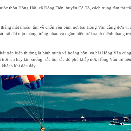
uộc thôn Hồng Hải, xã Đồng Tiến, huyện Cô Tô, cách trung tâm thị t
thẳng mệt nhoài, tìm về chốn yên bình nơi bãi Hồng Vàn cùng đơn vị 
 cát trải dài mịn màng, trắng phau và ngắm biển trời xanh thênh thang tr
hất trên biển thường là bình minh và hoàng hôn, và bãi Hồng Vàn cũn
 trời lên hay lặn xuống, sắc tím sắc đỏ phủ khắp nơi, Hồng Vàn trở nên
u khách khi đến đây.