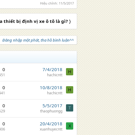
Hiệu chỉnh:
11/5/2017
thiết bị định vị xe ô tô là gì? 〉
Đăng nhập một phát, tha hồ bình luận^^
0
7/4/2018
H
451
hachicntt
0
10/8/2018
H
441
hachicntt
0
5/5/2017
T
629
thaophuongg
0
20/4/2018
X
406
xuanhuyecntt