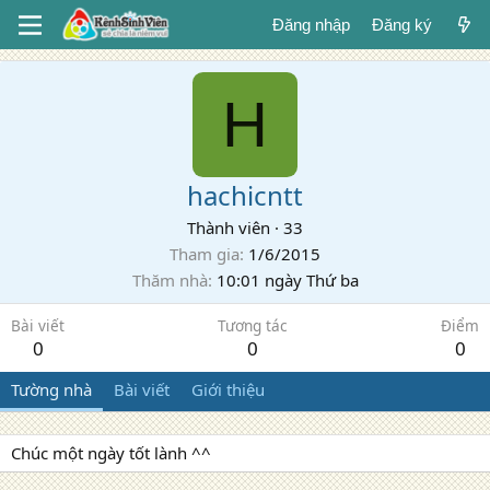
Đăng nhập
Đăng ký
H
hachicntt
Thành viên
·
33
Tham gia
1/6/2015
Thăm nhà
10:01 ngày Thứ ba
Bài viết
Tương tác
Điểm
0
0
0
Tường nhà
Bài viết
Giới thiệu
Chúc một ngày tốt lành ^^