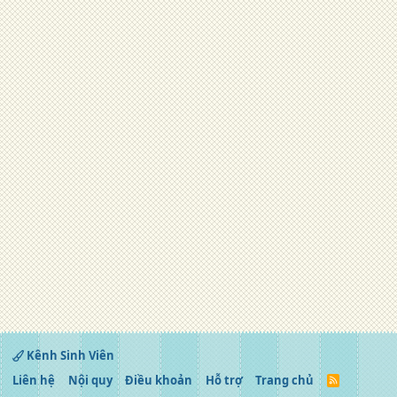
Kênh Sinh Viên
Liên hệ
Nội quy
Điều khoản
Hỗ trợ
Trang chủ
R
S