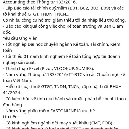
Accounting theo Thông tư 133/2016.
- Lập Báo cáo tài chính quý/năm (B01, B02, B03, B09) và các
tờ khai thuế GTGT, TNDN, TNCN…
Có nhiều công cụ hỗ trợ, giảm thiểu tối đa nhập liệu thủ công.
- Báo cáo kết quả công việc cho Kế toán trưởng và Ban Giám
đốc.
Yêu cầu Ứng Viên:
- Tốt nghiệp Đại học chuyên ngành Kế toán, Tài chính, Kiểm
toán
- Tối thiểu 01 năm kinh nghiệm kế toán tổng hợp tại doanh
nghiệp sản xuất.
- Thành thạo Excel (Pivot, VLOOKUP, SUMIFS).
- Nắm vững Thông tư 133/2016/TT-BTC và các Chuẩn mực kế
toán Việt Nam.
- Hiểu rõ Luật thuế GTGT, TNDN, TNCN; cập nhật Luật BHXH
41/2024.
- Có kiến thức về tính giá thành sản xuất, phân bổ chi phí theo
đơn hàng.
- Nắm vững phần mềm FASTONLINE là ưu thế.
Ưu tiên:
- Có kinh nghiệm ngành dệt may xuất khẩu (CMT, FOB).
- Có kinh nghiệm xử lý hoàn thuế GTGT cho doanh nghiệp