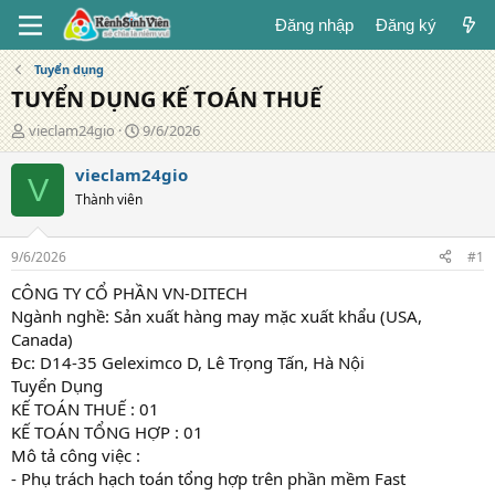
Đăng nhập
Đăng ký
Tuyển dụng
TUYỂN DỤNG KẾ TOÁN THUẾ
T
N
vieclam24gio
9/6/2026
á
g
c
à
vieclam24gio
V
g
y
Thành viên
i
đ
ả
ă
n
9/6/2026
#1
g
CÔNG TY CỔ PHẦN VN-DITECH
Ngành nghề: Sản xuất hàng may mặc xuất khẩu (USA,
Canada)
Đc: D14-35 Geleximco D, Lê Trọng Tấn, Hà Nội
Tuyển Dụng
KẾ TOÁN THUẾ : 01
KẾ TOÁN TỔNG HỢP : 01
Mô tả công việc :
- Phụ trách hạch toán tổng hợp trên phần mềm Fast