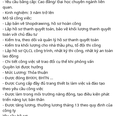
- Yêu cầu bằng cấp: Cao đẳng/ Đại học chuyên ngành liên
quan.
- Kinh nghiệm: 3 năm trở lên
Mô tả công việc:
- Lập bản vẽ Shopdrawing, hồ sơ hoàn công
- Lập hồ sơ thanh quyết toán, bảo vệ khối lượng thanh quyết
toán với chủ đầu tư
- Kiểm tra, theo dõi và quản lý hồ sơ thanh quyết toán
- Kiểm tra khối lượng cho nhà thầu phụ, tổ đội thi công
- Lập hồ sơ QLCL công trình, nhật ký thi công, nhật ký an toàn
lao động
- Chi tiết công việc sẽ trao đổi cụ thể khi phỏng vấn
Quyền lợi được hưởng
- Mức Lương: Thỏa thuận
- Được đóng BHXH, BHTN ...
- Được Cung cấp đầy đủ trang thiết bị làm việc và đào tạo
theo yêu cầu công việc
- Được làm trong môi trường năng động, tạo điều kiện phát
triển năng lực bản thân
- Được tăng lương, thưởng lương tháng 13 theo quy định của
công ty
Yêu cầu hồ sơ: