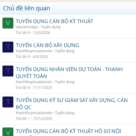
Chủ đề liên quan
TUYỂN DỤNG CÁN BỘ KỸ THUẬT
V
vieclam24gio
Tuyển dụng
Trả lời
0
15/3/2026
TUYỂN CÁN BỘ XÂY DỰNG
T
thanhthuymuabanoto
Tuyển dụng
Trả lời
0
4/3/2025
TUYỂN DỤNG NHÂN VIÊN DỰ TOÁN - THANH
T
QUYẾT TOÁN
thanhthuymuabanoto
Tuyển dụng
Trả lời
0
11/11/2025
TUYỂN DỤNG KỸ SƯ GIÁM SÁT XÂY DỰNG, CÁN
T
BỘ QC
thanhthuymuabanoto
Tuyển dụng
Trả lời
1
15/12/2025
TUYỂN DỤNG CÁN BỘ KỸ THUẬT HỒ SƠ NỘI
V