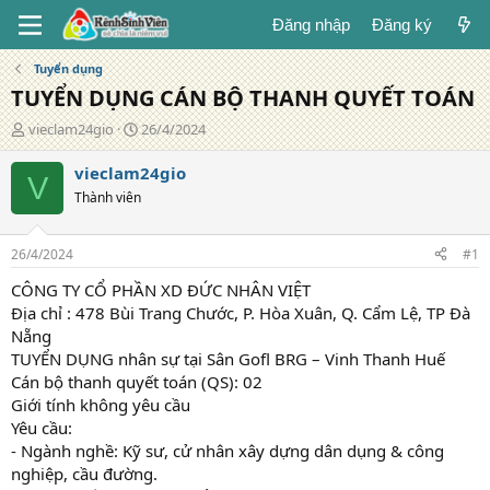
Đăng nhập
Đăng ký
Tuyển dụng
TUYỂN DỤNG CÁN BỘ THANH QUYẾT TOÁN
T
N
vieclam24gio
26/4/2024
á
g
c
à
vieclam24gio
V
g
y
Thành viên
i
đ
ả
ă
n
26/4/2024
#1
g
CÔNG TY CỔ PHẦN XD ĐỨC NHÂN VIỆT
Địa chỉ : 478 Bùi Trang Chước, P. Hòa Xuân, Q. Cẩm Lệ, TP Đà
Nẵng
TUYỂN DỤNG nhân sự tại Sân Gofl BRG – Vinh Thanh Huế
Cán bộ thanh quyết toán (QS): 02
Giới tính không yêu cầu
Yêu cầu:
- Ngành nghề: Kỹ sư, cử nhân xây dựng dân dụng & công
nghiệp, cầu đường.