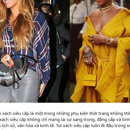
úi xách siêu cấp là một trong những phụ kiện thời trang không th
i xách siêu cấp không chỉ mang lại sự sang trọng, đẳng cấp và ti
 lịch sử, văn hóa và kinh tế. Túi xách siêu cấp luôn đi đầu trong 