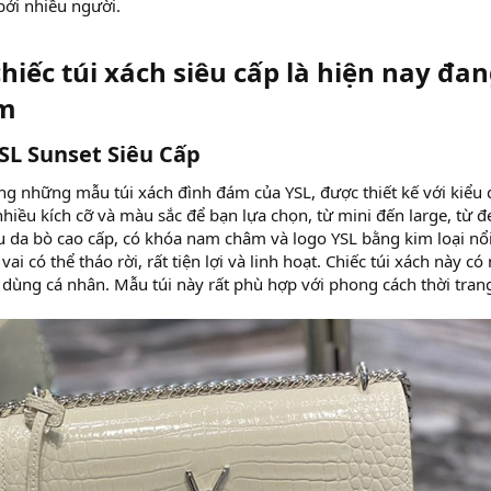
bởi nhiều người.
iếc túi xách siêu cấp là hiện nay đa
m​
SL Sunset Siêu Cấp​
ng những mẫu túi xách đình đám của YSL, được thiết kế với kiểu
ó nhiều kích cỡ và màu sắc để bạn lựa chọn, từ mini đến large, từ
ệu da bò cao cấp, có khóa nam châm và logo YSL bằng kim loại nổi 
vai có thể tháo rời, rất tiện lợi và linh hoạt. Chiếc túi xách này 
dùng cá nhân. Mẫu túi này rất phù hợp với phong cách thời trang 