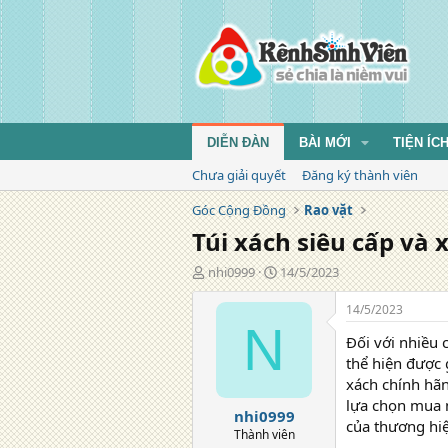
DIỄN ĐÀN
BÀI MỚI
TIỆN ÍC
Chưa giải quyết
Đăng ký thành viên
Góc Cộng Đồng
Rao vặt
Túi xách siêu cấp và
T
N
nhi0999
14/5/2023
á
g
c
à
14/5/2023
g
y
N
Đối với nhiều 
i
đ
ả
ă
thể hiện được 
n
xách chính hãn
g
lựa chọn mua n
nhi0999
của thương hiệ
Thành viên