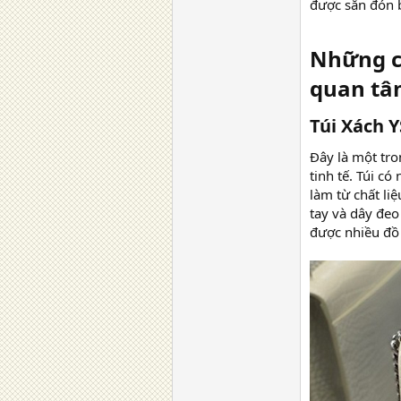
được săn đón 
Những ch
quan tâ
Túi Xách Y
Đây là một tro
tinh tế. Túi c
làm từ chất li
tay và dây đeo 
được nhiều đồ 