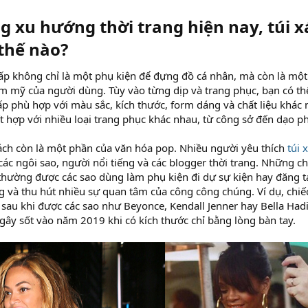
g xu hướng thời trang hiện nay, túi xá
thế nào?​
cấp không chỉ là một phụ kiện để đựng đồ cá nhân, mà còn là một
m mỹ của người dùng. Tùy vào từng dịp và trang phục, bạn có t
cấp phù hợp với màu sắc, kích thước, form dáng và chất liệu khác
t hợp với nhiều loại trang phục khác nhau, từ công sở đến dạo phố
xách còn là một phần của văn hóa pop. Nhiều người yêu thích
túi 
ác ngôi sao, người nổi tiếng và các blogger thời trang. Những c
 thường được các sao dùng làm phụ kiện đi dự sự kiện hay đăng 
g và thu hút nhiều sự quan tâm của công công chúng. Ví dụ, chiếc
au khi được các sao như Beyonce, Kendall Jenner hay Bella Hadi
gây sốt vào năm 2019 khi có kích thước chỉ bằng lòng bàn tay.