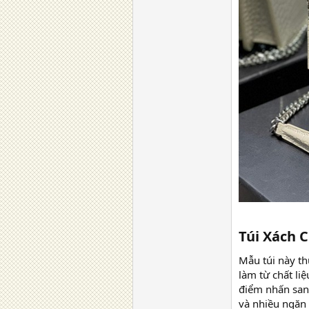
Túi Xách C
Mẫu túi này th
làm từ chất li
điểm nhấn sang
và nhiều ngăn 