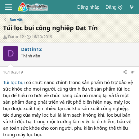
Đăng nhập
Đăng ký
Rao vặt
Túi lọc bụi công nghiệp Đạt Tín
T
N
Dattin12
16/10/2019
á
g
c
à
Dattin12
D
g
y
Thành viên
i
đ
ả
ă
n
16/10/2019
#1
g
Túi lọc bụi
có chức năng chính trong sản phẩm hỗ trợ bảo vệ
sức khỏe cho mọi người, cùng tìm hiểu về sản phẩm túi lọc
bụi để hiểu rõ hơn về chức năng của nó mang lại và là một
sản phẩm đang phát triển và rất phổ biến hiện nay, máy lọc
bụi được xuất hiện nhiều tại các khu sản xuất công nghiệp,
tác dụng của máy lọc bụi là làm sạch không khí, lọc bụi bẩn
và khí độc hại trong mội trường làm việc bị ô nhiễm, bảo vệ
an toàn sức khỏe cho con người, phụ kiện không thể thiếu
trong máy lọc bụi.