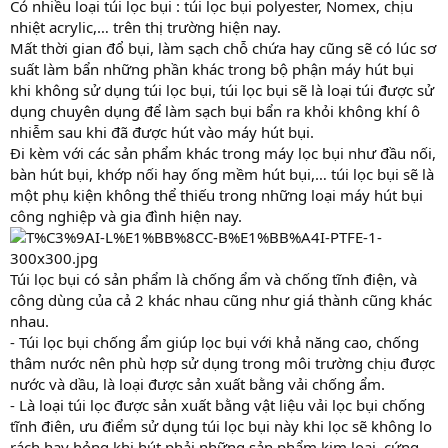
Có nhiều loại túi lọc bụi : túi lọc bụi polyester, Nomex, chịu
nhiệt acrylic,… trên thị trường hiện nay.
Mất thời gian đổ bụi, làm sạch chỗ chứa hay cũng sẽ có lúc sơ
suất làm bẩn những phần khác trong bộ phận máy hút bụi
khi không sử dụng túi lọc bụi, túi lọc bụi sẽ là loại túi được sử
dụng chuyên dụng để làm sạch bụi bẩn ra khỏi không khí ô
nhiễm sau khi đã được hút vào máy hút bụi.
Đi kèm với các sản phẩm khác trong máy lọc bụi như đầu nối,
bàn hút bụi, khớp nối hay ống mềm hút bụi,… túi lọc bụi sẽ là
một phụ kiện không thể thiếu trong những loại máy hút bụi
công nghiệp và gia đình hiện nay.
Túi lọc bụi có sản phẩm là chống ẩm và chống tĩnh điện, và
công dùng của cả 2 khác nhau cũng như giá thành cũng khác
nhau.
- Túi lọc bụi chống ẩm giúp lọc bụi với khả năng cao, chống
thâm nước nên phù hợp sử dụng trong môi trường chịu được
nước và dầu, là loại được sản xuất bằng vải chống ẩm.
- Là loại túi lọc được sản xuất bằng vật liệu vải lọc bụi chống
tĩnh điên, ưu điểm sử dụng túi lọc bụi này khi lọc sẽ không lo
rách hay hỏng khi hút phải những sản phẩm kim loại, cứng..