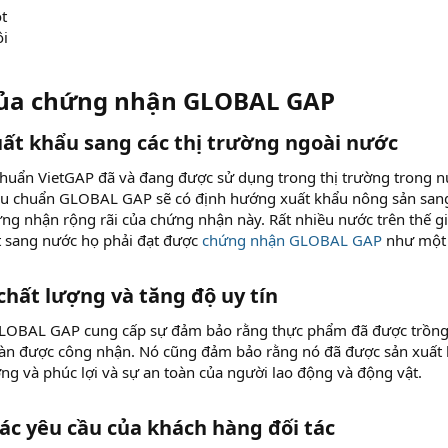
ọt
ôi
 của chứng nhận GLOBAL GAP​
ất khẩu sang các thị trường ngoài nước​
huẩn VietGAP đã và đang được sử dụng trong thị trường trong n
êu chuẩn GLOBAL GAP sẽ có định hướng xuất khẩu nông sản sang c
g nhận rộng rãi của chứng nhận này. Rất nhiều nước trên thế gi
 sang nước họ phải đạt được
chứng nhận GLOBAL GAP
như một 
hất lượng và tăng độ uy tín​
OBAL GAP cung cấp sự đảm bảo rằng thực phẩm đã được trồng 
oàn được công nhận. Nó cũng đảm bảo rằng nó đã được sản xuất 
ng và phúc lợi và sự an toàn của người lao động và động vật.
c yêu cầu của khách hàng đối tác​