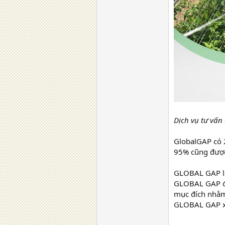
Dịch vụ tư vấ
GlobalGAP có 2
95% cũng được
GLOBAL GAP là 
GLOBAL GAP đã
mục đích nhằm 
GLOBAL GAP xậ