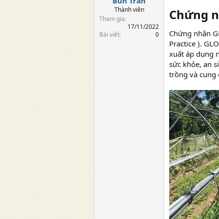
Bún Trần
Thành viên
Chứng n
Tham gia
17/11/2022
Chứng nhận GL
Bài viết
0
Practice ). GL
xuất áp dụng 
sức khỏe, an s
trồng và cung