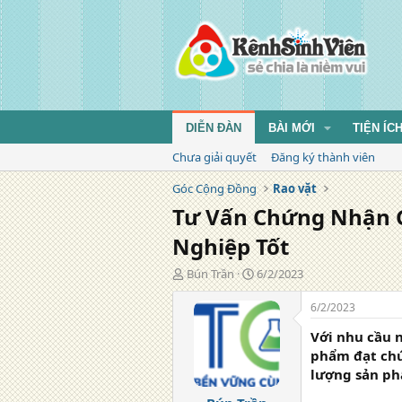
DIỄN ĐÀN
BÀI MỚI
TIỆN ÍC
Chưa giải quyết
Đăng ký thành viên
Góc Cộng Đồng
Rao vặt
Tư Vấn Chứng Nhận 
Nghiệp Tốt
T
N
Bún Trần
6/2/2023
á
g
c
à
6/2/2023
g
y
Với nhu cầu 
i
đ
ả
ă
phẩm đạt chứ
n
lượng sản ph
g