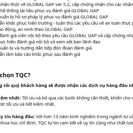
nhận thức về GLOBAL GAP ver 5.2, cấp chứng nhận cho các nhậ
p hệ thống tài liệu phục vụ đánh giá GLOBAL GAP
huẩn bị hồ sơ pháp lý phục vụ đánh giá GLOBAL GAP
n khắc phục hiện trường - tuân thủ các yêu cầu về an toàn thực
lao động, an ninh theo GLOBAL GAP
đánh giá viên nội bộ theo yêu cầu GLOBAL GAP và cấp chứng nh
hực hiện đánh giá nội bộ và xem xét ban lãnh đạo
huẩn bị và hướng dẫn tiếp đón đoàn đánh giá
n làm báo cáo khắc phục sau đánh giá
i chọn TQC?​
g tôi quý khách hàng sẽ được nhận các dịch vụ hàng đầu n
kiệm nhất:
Tối ưu và bỏ qua các bước không cần thiết, khiến cho 
c tối ưu và tiết kiệm nhất.
y tín hàng đầu:
Với hơn 13 năm kinh nghiệm trong ngành tư v
hoa học chỉ định. TQC tự tin cam kết về uy tín cũng như chất l