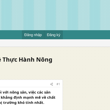
Đăng nhập
Đăng ký
ề Thực Hành Nông
#1
 với nông sản, việc các sản
 khẳng định mạnh mẽ về chất
ị trường khó tính nhất.