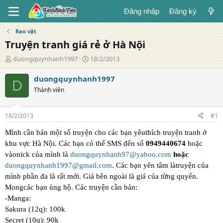
Đăng nhập
Đăng ký
Rao vặt
Truyện tranh giá rẻ ở Hà Nội
T
N
duongquynhanh1997
18/2/2013
á
g
c
à
duongquynhanh1997
D
g
y
Thành viên
i
đ
ả
ă
n
18/2/2013
#1
g
Mình cần bán một số truyện cho các bạn yêuthích truyện tranh ở
khu vực Hà Nội. Các bạn có thể SMS đến số
0949440674
hoặc
vàonick của mình là
duongquynhanh97@yahoo.com
hoặc
duongquynhanh1997@gmail.com
. Các bạn yên tâm làtruyện của
mình phần đa là rất mới. Giá bên ngoài là giá của từng quyển.
Mongcác bạn ủng hộ. Các truyện cần bán:
-Manga:
Sakura (12q): 100k
Secret (10q): 90k