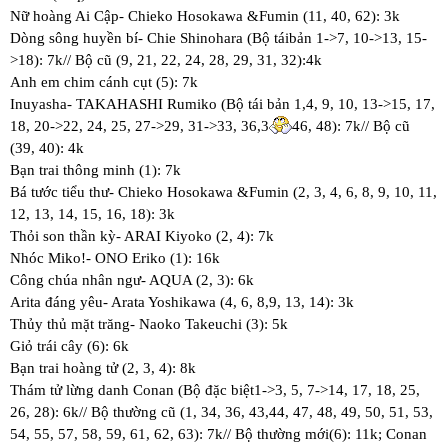
Nữ hoàng Ai Cập- Chieko Hosokawa &Fumin (11, 40, 62): 3k
Dòng sông huyền bí- Chie Shinohara (Bộ táibản 1->7, 10->13, 15-
>18): 7k// Bộ cũ (9, 21, 22, 24, 28, 29, 31, 32):4k
Anh em chim cánh cụt (5): 7k
Inuyasha- TAKAHASHI Rumiko (Bộ tái bản 1,4, 9, 10, 13->15, 17,
18, 20->22, 24, 25, 27->29, 31->33, 36,3
46, 48): 7k// Bộ cũ
(39, 40): 4k
Bạn trai thông minh (1): 7k
Bá tước tiểu thư- Chieko Hosokawa &Fumin (2, 3, 4, 6, 8, 9, 10, 11,
12, 13, 14, 15, 16, 18): 3k
Thỏi son thần kỳ- ARAI Kiyoko (2, 4): 7k
Nhóc Miko!- ONO Eriko (1): 16k
Công chúa nhân ngư- AQUA (2, 3): 6k
Arita đáng yêu- Arata Yoshikawa (4, 6, 8,9, 13, 14): 3k
Thủy thủ mặt trăng- Naoko Takeuchi (3): 5k
Giỏ trái cây (6): 6k
Bạn trai hoàng tử (2, 3, 4): 8k
Thám tử lừng danh Conan (Bộ đặc biệt1->3, 5, 7->14, 17, 18, 25,
26, 28): 6k// Bộ thường cũ (1, 34, 36, 43,44, 47, 48, 49, 50, 51, 53,
54, 55, 57, 58, 59, 61, 62, 63): 7k// Bộ thường mới(6): 11k; Conan