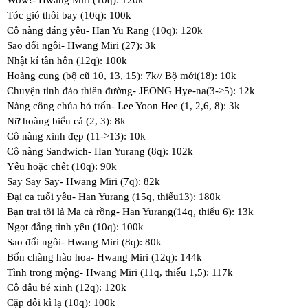
Tóc gió thôi bay (10q): 100k
Cô nàng đáng yêu- Han Yu Rang (10q): 120k
Sao đổi ngôi- Hwang Miri (27): 3k
Nhật kí tân hôn (12q): 100k
Hoàng cung (bộ cũ 10, 13, 15): 7k// Bộ mới(18): 10k
Chuyện tình đảo thiên đường- JEONG Hye-na(3->5): 12k
Nàng công chúa bỏ trốn- Lee Yoon Hee (1, 2,6, 8): 3k
Nữ hoàng biển cả (2, 3): 8k
Cô nàng xinh đẹp (11->13): 10k
Cô nàng Sandwich- Han Yurang (8q): 102k
Yêu hoặc chết (10q): 90k
Say Say Say- Hwang Miri (7q): 82k
Đại ca tuổi yêu- Han Yurang (15q, thiếu13): 180k
Bạn trai tôi là Ma cà rồng- Han Yurang(14q, thiếu 6): 13k
Ngọt đắng tình yêu (10q): 100k
Sao đổi ngôi- Hwang Miri (8q): 80k
Bốn chàng hào hoa- Hwang Miri (12q): 144k
Tình trong mộng- Hwang Miri (11q, thiếu 1,5): 117k
Cô dâu bé xinh (12q): 120k
Cặp đôi kì lạ (10q): 100k