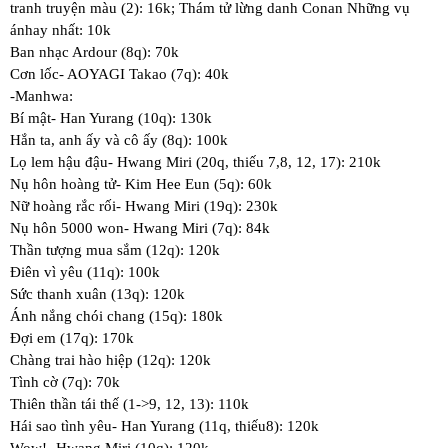
tranh truyện màu (2): 16k; Thám tử lừng danh Conan Những vụ
ánhay nhất: 10k
Ban nhạc Ardour (8q): 70k
Cơn lốc- AOYAGI Takao (7q): 40k
-Manhwa:
Bí mật- Han Yurang (10q): 130k
Hắn ta, anh ấy và cô ấy (8q): 100k
Lọ lem hậu đậu- Hwang Miri (20q, thiếu 7,8, 12, 17): 210k
Nụ hôn hoàng tử- Kim Hee Eun (5q): 60k
Nữ hoàng rắc rối- Hwang Miri (19q): 230k
Nụ hôn 5000 won- Hwang Miri (7q): 84k
Thần tượng mua sắm (12q): 120k
Điên vì yêu (11q): 100k
Sức thanh xuân (13q): 120k
Ánh nắng chói chang (15q): 180k
Đợi em (17q): 170k
Chàng trai hào hiệp (12q): 120k
Tình cờ (7q): 70k
Thiên thần tái thế (1->9, 12, 13): 110k
Hái sao tình yêu- Han Yurang (11q, thiếu8): 120k
Wow!- Hwang Miri (10q): 120k