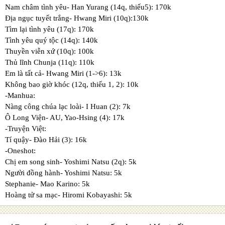
Nam châm tình yêu- Han Yurang (14q, thiếu5): 170k
Địa ngục tuyết trắng- Hwang Miri (10q):130k
Tìm lại tình yêu (17q): 170k
Tình yêu quý tộc (14q): 140k
Thuyền viễn xứ (10q): 100k
Thủ lĩnh Chunja (11q): 110k
Em là tất cả- Hwang Miri (1->6): 13k
Không bao giờ khóc (12q, thiếu 1, 2): 10k
-Manhua:
Nàng công chúa lạc loài- I Huan (2): 7k
Ô Long Viện- AU, Yao-Hsing (4): 17k
-Truyện Việt:
Tí quậy- Đào Hải (3): 16k
-Oneshot:
Chị em song sinh- Yoshimi Natsu (2q): 5k
Người đồng hành- Yoshimi Natsu: 5k
Stephanie- Mao Karino: 5k
Hoàng tử sa mạc- Hiromi Kobayashi: 5k